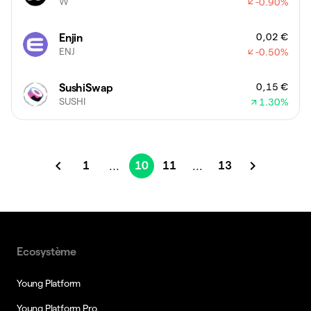
W
-0.90
%
0,02 €
Enjin
ENJ
-0.50
%
0,15 €
SushiSwap
SUSHI
1.30
%
1
10
11
13
...
...
Ecosystème
Young Platform
Young Platform Pro