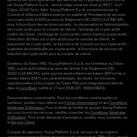
par Young Platform S.p.A., dont le siège social est situé au 96/17, Via F.
Cigna, 10155 Turin, Italie. Young Platform S.p.A. est autorisée par la
Consob et la Banca d'Italia à exercer en qualité de Prestataire de services
sur crypto-actifs (CASP) au sens du Règlement (UE) 2023/1114 (MiCAR),
pour la fourniture des services suivants : la conservation et l'administration
de crypto-actifs pour le compte de clients ; l'échange de crypto-actifs
contre des fonds ; l'échange de crypto-actifs contre d'autres crypto-actifs ;
l'exécution d'ordres sur crypto-actifs pour le compte de clients ; le
placement de crypto-actifs ; la fourniture de conseils sur les crypto-actifs ;
la gestion de portefeuille sur crypto-actifs ; la fourniture de services de
transfert de crypto-actifs pour le compte de clients.
Émetteur du Token YNG. Young Platform S.p.A. est l'émetteur du Token
YNG, crypto-actif utilitaire au sens de l'article 4 du Règlement (UE)
2023/1114 (MiCAR), autre que les asset-referenced tokens (ART) et les e-
money tokens (EMT). Les caractéristiques, les droits, les fonctions
opérationnelles et les risques du Token YNG sont intégralement décrits
dans le
Livre Blanc
notifié le 17 avril 2026 (DTI : RGN2XS8ZG).
Documentation contractuelle. Pour les conditions contractuelles et
tarifaires, veuillez vous référer aux
Fiches d'information
et aux
Conditions
Générales d'Utilisation.
Pour le détail de l'entité du groupe Young Platform
qui vous fournit les services, veuillez consulter les
Conditions Générales
d'Utilisation
. Pour toute demande d'assistance, veuillez nous contacter via
le
Service Client.
Compte de paiement. Young Platform S.p.A. est inscrite au registre
concerné en tant qu'Agent de services de paiement de TPPay S.r.l. et est à