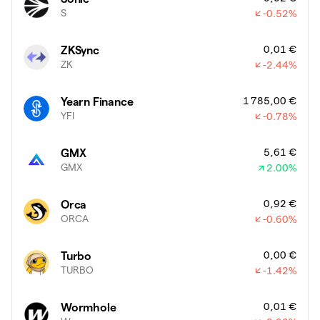
S
-0.52
%
0,01 €
ZKSync
ZK
-2.44
%
1 785,00 €
Yearn Finance
YFI
-0.78
%
5,61 €
GMX
GMX
2.00
%
0,92 €
Orca
ORCA
-0.60
%
0,00 €
Turbo
TURBO
-1.42
%
0,01 €
Wormhole