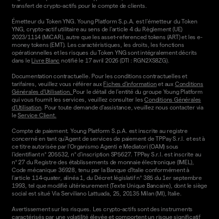
transfert de crypto-actifs pour le compte de clients.
Émetteur du Token YNG. Young Platform S.p.A. est l'émetteur du Token
YNG, crypto-actif utilitaire au sens de l'article 4 du Règlement (UE)
2023/1114 (MiCAR), autre que les asset-referenced tokens (ART) et les e-
money tokens (EMT). Les caractéristiques, les droits, les fonctions
opérationnelles et les risques du Token YNG sont intégralement décrits
dans le
Livre Blanc
notifié le 17 avril 2026 (DTI : RGN2XS8ZG).
Documentation contractuelle. Pour les conditions contractuelles et
tarifaires, veuillez vous référer aux
Fiches d'information
et aux
Conditions
Générales d'Utilisation.
Pour le détail de l'entité du groupe Young Platform
qui vous fournit les services, veuillez consulter les
Conditions Générales
d'Utilisation
. Pour toute demande d'assistance, veuillez nous contacter via
le
Service Client.
Compte de paiement. Young Platform S.p.A. est inscrite au registre
concerné en tant qu'Agent de services de paiement de TPPay S.r.l. et est à
ce titre autorisée par l'Organismo Agenti e Mediatori (OAM) sous
l'identifiant n° 205532, n° d'inscription SP5627. TPPay S.r.l. est inscrite au
n° 27 du Registre des établissements de monnaie électronique (IMEL),
Code mécanique 36928, tenu par la Banque d'Italie conformément à
l'article 114-quater, alinéa 1, du Décret législatif n° 385 du 1er septembre
1993, tel que modifié ultérieurement (Texte Unique Bancaire), dont le siège
social est situé Via Serviliano Lattuada, 25, 20135 Milan (MI), Italie.
Avertissement sur les risques. Les crypto-actifs sont des instruments
caractérisés par une volatilité élevée et comportent un risque significatif