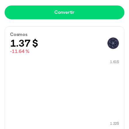
Convertir
Cosmos
1.37
$
-11.64 %
1.61
$
1.22
$