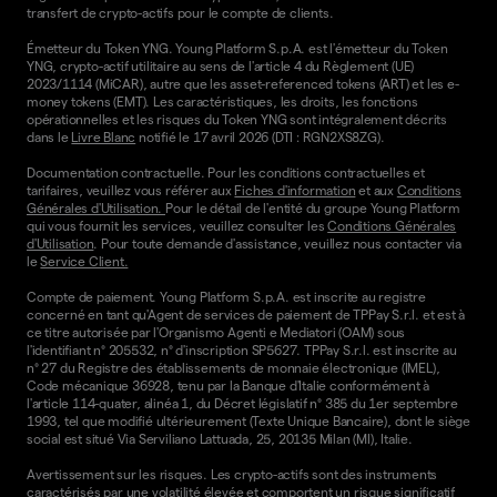
transfert de crypto-actifs pour le compte de clients.
Émetteur du Token YNG. Young Platform S.p.A. est l'émetteur du Token
YNG, crypto-actif utilitaire au sens de l'article 4 du Règlement (UE)
2023/1114 (MiCAR), autre que les asset-referenced tokens (ART) et les e-
money tokens (EMT). Les caractéristiques, les droits, les fonctions
opérationnelles et les risques du Token YNG sont intégralement décrits
dans le
Livre Blanc
notifié le 17 avril 2026 (DTI : RGN2XS8ZG).
Documentation contractuelle. Pour les conditions contractuelles et
tarifaires, veuillez vous référer aux
Fiches d'information
et aux
Conditions
Générales d'Utilisation.
Pour le détail de l'entité du groupe Young Platform
qui vous fournit les services, veuillez consulter les
Conditions Générales
d'Utilisation
. Pour toute demande d'assistance, veuillez nous contacter via
le
Service Client.
Compte de paiement. Young Platform S.p.A. est inscrite au registre
concerné en tant qu'Agent de services de paiement de TPPay S.r.l. et est à
ce titre autorisée par l'Organismo Agenti e Mediatori (OAM) sous
l'identifiant n° 205532, n° d'inscription SP5627. TPPay S.r.l. est inscrite au
n° 27 du Registre des établissements de monnaie électronique (IMEL),
Code mécanique 36928, tenu par la Banque d'Italie conformément à
l'article 114-quater, alinéa 1, du Décret législatif n° 385 du 1er septembre
1993, tel que modifié ultérieurement (Texte Unique Bancaire), dont le siège
social est situé Via Serviliano Lattuada, 25, 20135 Milan (MI), Italie.
Avertissement sur les risques. Les crypto-actifs sont des instruments
caractérisés par une volatilité élevée et comportent un risque significatif