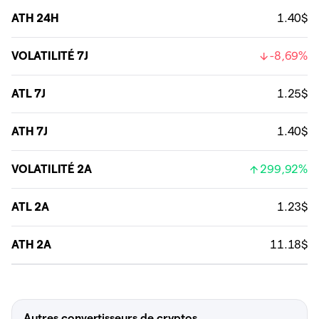
ATH 24H
1.40$
VOLATILITÉ 7J
-8,69%
ATL 7J
1.25$
ATH 7J
1.40$
VOLATILITÉ 2A
299,92%
ATL 2A
1.23$
ATH 2A
11.18$
Autres convertisseurs de cryptos