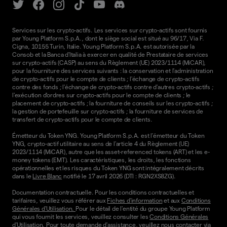
Services sur les crypto-actifs. Les services sur crypto-actifs sont fournis
par Young Platform S.p.A., dont le siège social est situé au 96/17, Via F.
Cigna, 10155 Turin, Italie. Young Platform S.p.A. est autorisée par la
Consob et la Banca d'Italia à exercer en qualité de Prestataire de services
sur crypto-actifs (CASP) au sens du Règlement (UE) 2023/1114 (MiCAR),
pour la fourniture des services suivants : la conservation et l'administration
de crypto-actifs pour le compte de clients ; l'échange de crypto-actifs
contre des fonds ; l'échange de crypto-actifs contre d'autres crypto-actifs ;
l'exécution d'ordres sur crypto-actifs pour le compte de clients ; le
placement de crypto-actifs ; la fourniture de conseils sur les crypto-actifs ;
la gestion de portefeuille sur crypto-actifs ; la fourniture de services de
transfert de crypto-actifs pour le compte de clients.
Émetteur du Token YNG. Young Platform S.p.A. est l'émetteur du Token
YNG, crypto-actif utilitaire au sens de l'article 4 du Règlement (UE)
2023/1114 (MiCAR), autre que les asset-referenced tokens (ART) et les e-
money tokens (EMT). Les caractéristiques, les droits, les fonctions
opérationnelles et les risques du Token YNG sont intégralement décrits
dans le
Livre Blanc
notifié le 17 avril 2026 (DTI : RGN2XS8ZG).
Documentation contractuelle. Pour les conditions contractuelles et
tarifaires, veuillez vous référer aux
Fiches d'information
et aux
Conditions
Générales d'Utilisation.
Pour le détail de l'entité du groupe Young Platform
qui vous fournit les services, veuillez consulter les
Conditions Générales
d'Utilisation
. Pour toute demande d'assistance, veuillez nous contacter via