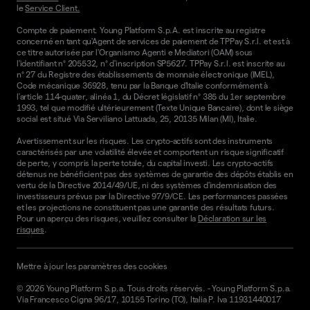
le
Service Client.
Compte de paiement. Young Platform S.p.A. est inscrite au registre
concerné en tant qu'Agent de services de paiement de TPPay S.r.l. et est à
ce titre autorisée par l'Organismo Agenti e Mediatori (OAM) sous
l'identifiant n° 205532, n° d'inscription SP5627. TPPay S.r.l. est inscrite au
n° 27 du Registre des établissements de monnaie électronique (IMEL),
Code mécanique 36928, tenu par la Banque d'Italie conformément à
l'article 114-quater, alinéa 1, du Décret législatif n° 385 du 1er septembre
1993, tel que modifié ultérieurement (Texte Unique Bancaire), dont le siège
social est situé Via Serviliano Lattuada, 25, 20135 Milan (MI), Italie.
Avertissement sur les risques. Les crypto-actifs sont des instruments
caractérisés par une volatilité élevée et comportent un risque significatif
de perte, y compris la perte totale, du capital investi. Les crypto-actifs
détenus ne bénéficient pas des systèmes de garantie des dépôts établis en
vertu de la Directive 2014/49/UE, ni des systèmes d'indemnisation des
investisseurs prévus par la Directive 97/9/CE. Les performances passées
et les projections ne constituent pas une garantie des résultats futurs.
Pour un aperçu des risques, veuillez consulter la
Déclaration sur les
risques
.
Mettre à jour les paramètres des cookies
©
2026
Young Platform S.p.a. Tous droits réservés.
-
Young Platform S.p.a.
Via Francesco Cigna 96/17, 10155 Torino (TO), Italia P. Iva 11931440017