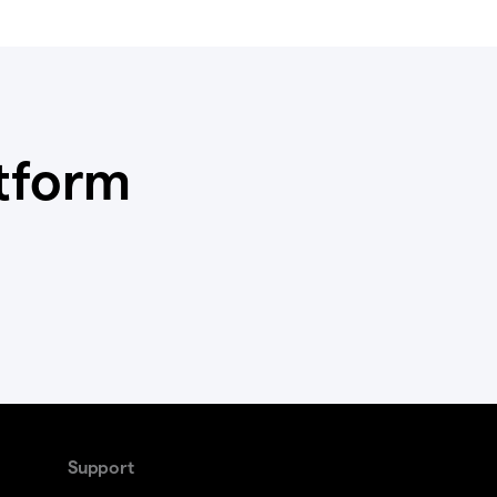
tform
Support