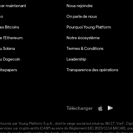
r maintenant
Nous rejoindre
co
On parle de nous
es Bitcoins
Pourquoi Young Platform
e l’Ethereum
Notre écosystème
u Solana
Termes & Conditions
du Dogecoin
Leadership
itepapers
Transparence des opérations
Télécharger
 fournis par Young Platform S.p.A., dont le siège social est situé au 96/17, Via F. Cign
e services sur crypto-actifs (CASP) au sens du Règlement (UE) 2023/1114 (MiCAR), pour 
ange de crypto-actifs contre des fonds ; l'échange de crypto-actifs contre d'autres cr