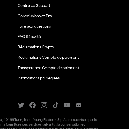
Centre de Support
Commissions et Prix
Foire aux questions
FAQ Sécurité
Réclamations Crypto
Réclamations Compte de paiement
Transparence Compte de paiement
Informations privilégiées
a, 10155 Turin, Italie. Young Platform S.p.A. est autorisée par la
la fourniture des services suivants : la conservation et
ypto-actifs ; l'exécution d'ordres sur crypto-actifs pour le compte