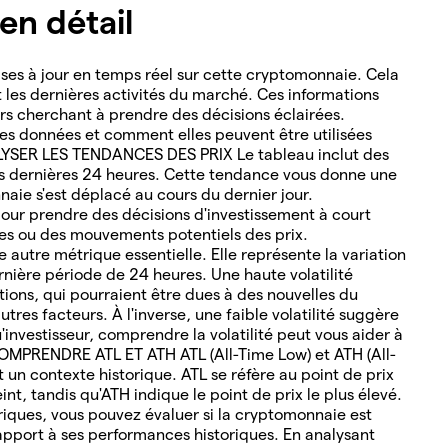
n détail
es à jour en temps réel sur cette cryptomonnaie. Cela
nt les dernières activités du marché. Ces informations
ders cherchant à prendre des décisions éclairées.
s données et comment elles peuvent être utilisées
ALYSER LES TENDANCES DES PRIX Le tableau inclut des
es dernières 24 heures. Cette tendance vous donne une
naie s'est déplacé au cours du dernier jour.
ur prendre des décisions d'investissement à court
les ou des mouvements potentiels des prix.
 autre métrique essentielle. Elle représente la variation
rnière période de 24 heures. Une haute volatilité
tions, qui pourraient être dues à des nouvelles du
tres facteurs. À l'inverse, une faible volatilité suggère
u'investisseur, comprendre la volatilité peut vous aider à
COMPRENDRE ATL ET ATH ATL (All-Time Low) et ATH (All-
un contexte historique. ATL se réfère au point de prix
nt, tandis qu'ATH indique le point de prix le plus élevé.
oriques, vous pouvez évaluer si la cryptomonnaie est
pport à ses performances historiques. En analysant