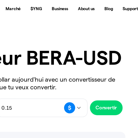
Marché
$YNG
Business
About us
Blog
Suppor
eur BERA-USD
ollar aujourd'hui avec un convertisseur de
ue tu veux convertir.
Convertir