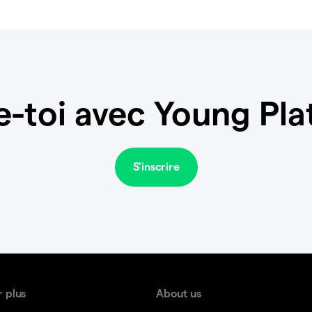
e-toi avec Young Pla
S'inscrire
r plus
About us