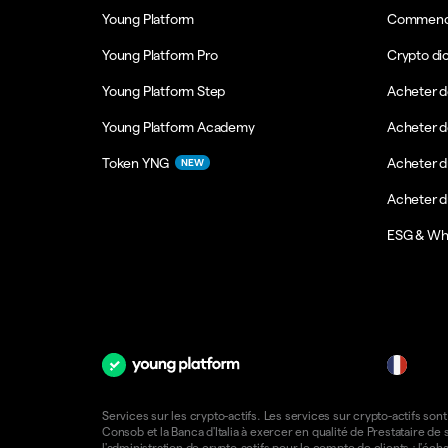
Young Platform
Commence
Young Platform Pro
Crypto di
Young Platform Step
Acheter d
Young Platform Academy
Acheter d
Token YNG
Acheter d
NEW
Acheter 
ESG & Wh
fr
Services sur les crypto-actifs. Les services sur crypto-actifs sont
Consob et la Banca d'Italia à exercer en qualité de Prestataire d
l'administration de crypto-actifs pour le compte de clients ; l'éch