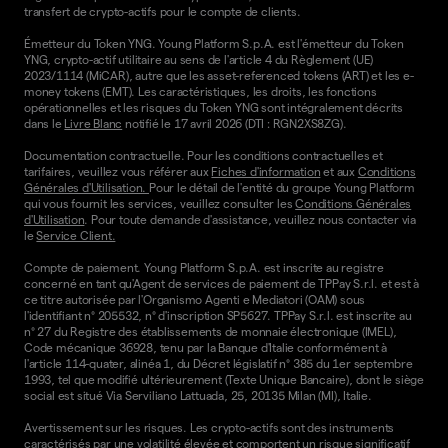
transfert de crypto-actifs pour le compte de clients.
Émetteur du Token YNG. Young Platform S.p.A. est l'émetteur du Token
YNG, crypto-actif utilitaire au sens de l'article 4 du Règlement (UE)
2023/1114 (MiCAR), autre que les asset-referenced tokens (ART) et les e-
money tokens (EMT). Les caractéristiques, les droits, les fonctions
opérationnelles et les risques du Token YNG sont intégralement décrits
dans le
Livre Blanc
notifié le 17 avril 2026 (DTI : RGN2XS8ZG).
Documentation contractuelle. Pour les conditions contractuelles et
tarifaires, veuillez vous référer aux
Fiches d'information
et aux
Conditions
Générales d'Utilisation.
Pour le détail de l'entité du groupe Young Platform
qui vous fournit les services, veuillez consulter les
Conditions Générales
d'Utilisation
. Pour toute demande d'assistance, veuillez nous contacter via
le
Service Client.
Compte de paiement. Young Platform S.p.A. est inscrite au registre
concerné en tant qu'Agent de services de paiement de TPPay S.r.l. et est à
ce titre autorisée par l'Organismo Agenti e Mediatori (OAM) sous
l'identifiant n° 205532, n° d'inscription SP5627. TPPay S.r.l. est inscrite au
n° 27 du Registre des établissements de monnaie électronique (IMEL),
Code mécanique 36928, tenu par la Banque d'Italie conformément à
l'article 114-quater, alinéa 1, du Décret législatif n° 385 du 1er septembre
1993, tel que modifié ultérieurement (Texte Unique Bancaire), dont le siège
social est situé Via Serviliano Lattuada, 25, 20135 Milan (MI), Italie.
Avertissement sur les risques. Les crypto-actifs sont des instruments
caractérisés par une volatilité élevée et comportent un risque significatif