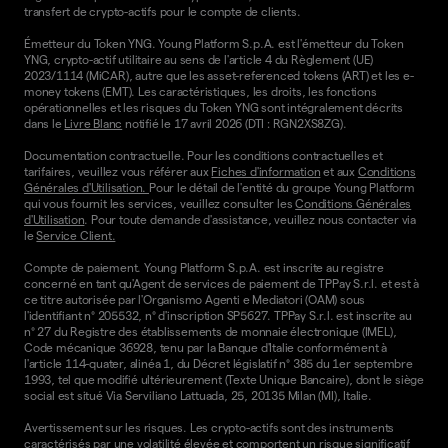
transfert de crypto-actifs pour le compte de clients.
Émetteur du Token YNG. Young Platform S.p.A. est l'émetteur du Token
YNG, crypto-actif utilitaire au sens de l'article 4 du Règlement (UE)
2023/1114 (MiCAR), autre que les asset-referenced tokens (ART) et les e-
money tokens (EMT). Les caractéristiques, les droits, les fonctions
opérationnelles et les risques du Token YNG sont intégralement décrits
dans le
Livre Blanc
notifié le 17 avril 2026 (DTI : RGN2XS8ZG).
Documentation contractuelle. Pour les conditions contractuelles et
tarifaires, veuillez vous référer aux
Fiches d'information
et aux
Conditions
Générales d'Utilisation.
Pour le détail de l'entité du groupe Young Platform
qui vous fournit les services, veuillez consulter les
Conditions Générales
d'Utilisation
. Pour toute demande d'assistance, veuillez nous contacter via
le
Service Client.
Compte de paiement. Young Platform S.p.A. est inscrite au registre
concerné en tant qu'Agent de services de paiement de TPPay S.r.l. et est à
ce titre autorisée par l'Organismo Agenti e Mediatori (OAM) sous
l'identifiant n° 205532, n° d'inscription SP5627. TPPay S.r.l. est inscrite au
n° 27 du Registre des établissements de monnaie électronique (IMEL),
Code mécanique 36928, tenu par la Banque d'Italie conformément à
l'article 114-quater, alinéa 1, du Décret législatif n° 385 du 1er septembre
1993, tel que modifié ultérieurement (Texte Unique Bancaire), dont le siège
social est situé Via Serviliano Lattuada, 25, 20135 Milan (MI), Italie.
Avertissement sur les risques. Les crypto-actifs sont des instruments
caractérisés par une volatilité élevée et comportent un risque significatif