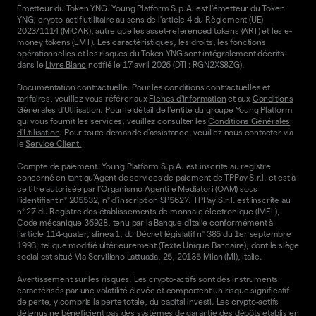
Émetteur du Token YNG. Young Platform S.p.A. est l'émetteur du Token
YNG, crypto-actif utilitaire au sens de l'article 4 du Règlement (UE)
2023/1114 (MiCAR), autre que les asset-referenced tokens (ART) et les e-
money tokens (EMT). Les caractéristiques, les droits, les fonctions
opérationnelles et les risques du Token YNG sont intégralement décrits
dans le
Livre Blanc
notifié le 17 avril 2026 (DTI : RGN2XS8ZG).
Documentation contractuelle. Pour les conditions contractuelles et
tarifaires, veuillez vous référer aux
Fiches d'information
et aux
Conditions
Générales d'Utilisation.
Pour le détail de l'entité du groupe Young Platform
qui vous fournit les services, veuillez consulter les
Conditions Générales
d'Utilisation
. Pour toute demande d'assistance, veuillez nous contacter via
le
Service Client.
Compte de paiement. Young Platform S.p.A. est inscrite au registre
concerné en tant qu'Agent de services de paiement de TPPay S.r.l. et est à
ce titre autorisée par l'Organismo Agenti e Mediatori (OAM) sous
l'identifiant n° 205532, n° d'inscription SP5627. TPPay S.r.l. est inscrite au
n° 27 du Registre des établissements de monnaie électronique (IMEL),
Code mécanique 36928, tenu par la Banque d'Italie conformément à
l'article 114-quater, alinéa 1, du Décret législatif n° 385 du 1er septembre
1993, tel que modifié ultérieurement (Texte Unique Bancaire), dont le siège
social est situé Via Serviliano Lattuada, 25, 20135 Milan (MI), Italie.
Avertissement sur les risques. Les crypto-actifs sont des instruments
caractérisés par une volatilité élevée et comportent un risque significatif
de perte, y compris la perte totale, du capital investi. Les crypto-actifs
détenus ne bénéficient pas des systèmes de garantie des dépôts établis en