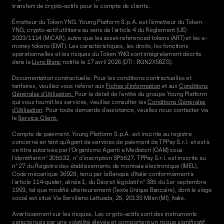
transfert de crypto-actifs pour le compte de clients.
Émetteur du Token YNG. Young Platform S.p.A. est l'émetteur du Token
YNG, crypto-actif utilitaire au sens de l'article 4 du Règlement (UE)
2023/1114 (MiCAR), autre que les asset-referenced tokens (ART) et les e-
money tokens (EMT). Les caractéristiques, les droits, les fonctions
opérationnelles et les risques du Token YNG sont intégralement décrits
dans le
Livre Blanc
notifié le 17 avril 2026 (DTI : RGN2XS8ZG).
Documentation contractuelle. Pour les conditions contractuelles et
tarifaires, veuillez vous référer aux
Fiches d'information
et aux
Conditions
Générales d'Utilisation.
Pour le détail de l'entité du groupe Young Platform
qui vous fournit les services, veuillez consulter les
Conditions Générales
d'Utilisation
. Pour toute demande d'assistance, veuillez nous contacter via
le
Service Client.
Compte de paiement. Young Platform S.p.A. est inscrite au registre
concerné en tant qu'Agent de services de paiement de TPPay S.r.l. et est à
ce titre autorisée par l'Organismo Agenti e Mediatori (OAM) sous
l'identifiant n° 205532, n° d'inscription SP5627. TPPay S.r.l. est inscrite au
n° 27 du Registre des établissements de monnaie électronique (IMEL),
Code mécanique 36928, tenu par la Banque d'Italie conformément à
l'article 114-quater, alinéa 1, du Décret législatif n° 385 du 1er septembre
1993, tel que modifié ultérieurement (Texte Unique Bancaire), dont le siège
social est situé Via Serviliano Lattuada, 25, 20135 Milan (MI), Italie.
Avertissement sur les risques. Les crypto-actifs sont des instruments
caractérisés par une volatilité élevée et comportent un risque significatif