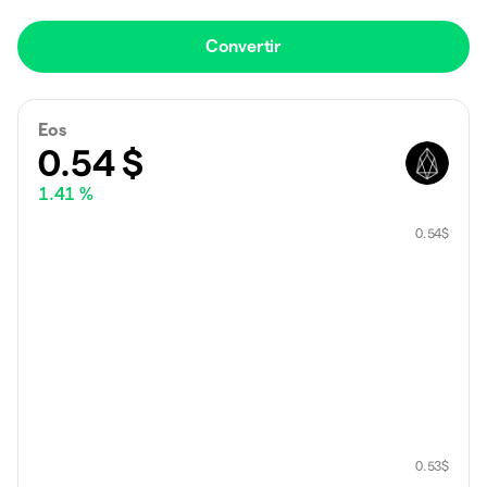
Convertir
Eos
0.54
$
1.41 %
0.54
$
0.53
$