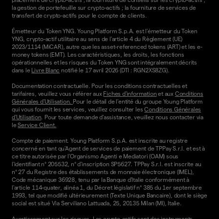
la gestion de portefeuille sur crypto-actifs ; la fourniture de services de
transfert de crypto-actifs pour le compte de clients.
Émetteur du Token YNG. Young Platform S.p.A. est l'émetteur du Token
YNG, crypto-actif utilitaire au sens de l'article 4 du Règlement (UE)
2023/1114 (MiCAR), autre que les asset-referenced tokens (ART) et les e-
money tokens (EMT). Les caractéristiques, les droits, les fonctions
opérationnelles et les risques du Token YNG sont intégralement décrits
dans le
Livre Blanc
notifié le 17 avril 2026 (DTI : RGN2XS8ZG).
Documentation contractuelle. Pour les conditions contractuelles et
tarifaires, veuillez vous référer aux
Fiches d'information
et aux
Conditions
Générales d'Utilisation.
Pour le détail de l'entité du groupe Young Platform
qui vous fournit les services, veuillez consulter les
Conditions Générales
d'Utilisation
. Pour toute demande d'assistance, veuillez nous contacter via
le
Service Client.
Compte de paiement. Young Platform S.p.A. est inscrite au registre
concerné en tant qu'Agent de services de paiement de TPPay S.r.l. et est à
ce titre autorisée par l'Organismo Agenti e Mediatori (OAM) sous
l'identifiant n° 205532, n° d'inscription SP5627. TPPay S.r.l. est inscrite au
n° 27 du Registre des établissements de monnaie électronique (IMEL),
Code mécanique 36928, tenu par la Banque d'Italie conformément à
l'article 114-quater, alinéa 1, du Décret législatif n° 385 du 1er septembre
1993, tel que modifié ultérieurement (Texte Unique Bancaire), dont le siège
social est situé Via Serviliano Lattuada, 25, 20135 Milan (MI), Italie.
Avertissement sur les risques. Les crypto-actifs sont des instruments