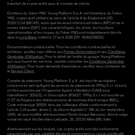
transfert de crypto-actifs pour le compte de clients.
Émetteur du Token YNG. Young Platform S.p.A. est l'émetteur du Token
YNG, crypto-actif utilitaire au sens de l'article 4 du Règlement (UE)
2023/1114 (MiCAR), autre que les asset-referenced tokens (ART) et les e-
money tokens (EMT). Les caractéristiques, les droits, les fonctions
opérationnelles et les risques du Token YNG sont intégralement décrits
dans le
Livre Blanc
notifié le 17 avril 2026 (DTI : RGN2XS8ZG).
Documentation contractuelle. Pour les conditions contractuelles et
tarifaires, veuillez vous référer aux
Fiches d'information
et aux
Conditions
Générales d'Utilisation.
Pour le détail de l'entité du groupe Young Platform
qui vous fournit les services, veuillez consulter les
Conditions Générales
d'Utilisation
. Pour toute demande d'assistance, veuillez nous contacter via
le
Service Client.
Compte de paiement. Young Platform S.p.A. est inscrite au registre
concerné en tant qu'Agent de services de paiement de TPPay S.r.l. et est à
ce titre autorisée par l'Organismo Agenti e Mediatori (OAM) sous
l'identifiant n° 205532, n° d'inscription SP5627. TPPay S.r.l. est inscrite au
n° 27 du Registre des établissements de monnaie électronique (IMEL),
Code mécanique 36928, tenu par la Banque d'Italie conformément à
l'article 114-quater, alinéa 1, du Décret législatif n° 385 du 1er septembre
1993, tel que modifié ultérieurement (Texte Unique Bancaire), dont le siège
social est situé Via Serviliano Lattuada, 25, 20135 Milan (MI), Italie.
Avertissement sur les risques. Les crypto-actifs sont des instruments
caractérisés par une volatilité élevée et comportent un risque significatif