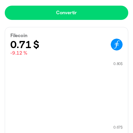
Convertir
Filecoin
0.71
$
-9.12 %
0.80
$
0.67
$