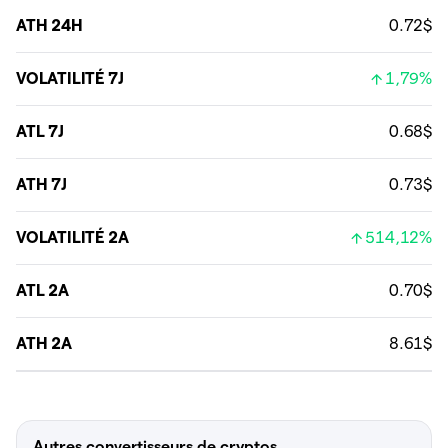
ATH 24H
0.72$
VOLATILITÉ 7J
1,79%
ATL 7J
0.68$
ATH 7J
0.73$
VOLATILITÉ 2A
514,12%
ATL 2A
0.70$
ATH 2A
8.61$
Autres convertisseurs de cryptos