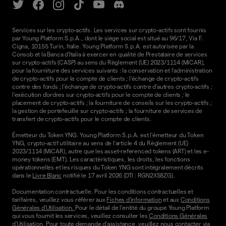
Services sur les crypto-actifs. Les services sur crypto-actifs sont fournis
par Young Platform S.p.A., dont le siège social est situé au 96/17, Via F.
Cigna, 10155 Turin, Italie. Young Platform S.p.A. est autorisée par la
Consob et la Banca d'Italia à exercer en qualité de Prestataire de services
sur crypto-actifs (CASP) au sens du Règlement (UE) 2023/1114 (MiCAR),
pour la fourniture des services suivants : la conservation et l'administration
de crypto-actifs pour le compte de clients ; l'échange de crypto-actifs
contre des fonds ; l'échange de crypto-actifs contre d'autres crypto-actifs ;
l'exécution d'ordres sur crypto-actifs pour le compte de clients ; le
placement de crypto-actifs ; la fourniture de conseils sur les crypto-actifs ;
la gestion de portefeuille sur crypto-actifs ; la fourniture de services de
transfert de crypto-actifs pour le compte de clients.
Émetteur du Token YNG. Young Platform S.p.A. est l'émetteur du Token
YNG, crypto-actif utilitaire au sens de l'article 4 du Règlement (UE)
2023/1114 (MiCAR), autre que les asset-referenced tokens (ART) et les e-
money tokens (EMT). Les caractéristiques, les droits, les fonctions
opérationnelles et les risques du Token YNG sont intégralement décrits
dans le
Livre Blanc
notifié le 17 avril 2026 (DTI : RGN2XS8ZG).
Documentation contractuelle. Pour les conditions contractuelles et
tarifaires, veuillez vous référer aux
Fiches d'information
et aux
Conditions
Générales d'Utilisation.
Pour le détail de l'entité du groupe Young Platform
qui vous fournit les services, veuillez consulter les
Conditions Générales
d'Utilisation
. Pour toute demande d'assistance, veuillez nous contacter via