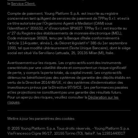
le
Service Client.
Compte de paiement. Young Platform S.p.A. est inscrite au registre
concerné en tant qu'Agent de services de paiement de TPPay S.r.l. et est à
ce titre autorisée par l'Organismo Agenti e Mediatori (OAM) sous
l'identifiant n° 205532, n° d'inscription SP5627. TPPay S.r.l. est inscrite au
n° 27 du Registre des établissements de monnaie électronique (IMEL),
Code mécanique 36928, tenu par la Banque d'Italie conformément à
l'article 114-quater, alinéa 1, du Décret législatif n° 385 du 1er septembre
1993, tel que modifié ultérieurement (Texte Unique Bancaire), dont le siège
social est situé Via Serviliano Lattuada, 25, 20135 Milan (MI), Italie.
Avertissement sur les risques. Les crypto-actifs sont des instruments
caractérisés par une volatilité élevée et comportent un risque significatif
de perte, y compris la perte totale, du capital investi. Les crypto-actifs
détenus ne bénéficient pas des systèmes de garantie des dépôts établis en
vertu de la Directive 2014/49/UE, ni des systèmes d'indemnisation des
investisseurs prévus par la Directive 97/9/CE. Les performances passées
et les projections ne constituent pas une garantie des résultats futurs.
Pour un aperçu des risques, veuillez consulter la
Déclaration sur les
risques
.
Mettre à jour les paramètres des cookies
©
2026
Young Platform S.p.a. Tous droits réservés.
-
Young Platform S.p.a.
Via Francesco Cigna 96/17, 10155 Torino (TO), Italia P. Iva 11931440017