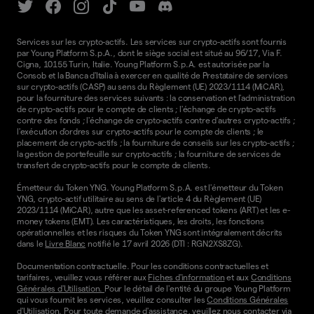
Services sur les crypto-actifs. Les services sur crypto-actifs sont fournis
par Young Platform S.p.A., dont le siège social est situé au 96/17, Via F.
Cigna, 10155 Turin, Italie. Young Platform S.p.A. est autorisée par la
Consob et la Banca d'Italia à exercer en qualité de Prestataire de services
sur crypto-actifs (CASP) au sens du Règlement (UE) 2023/1114 (MiCAR),
pour la fourniture des services suivants : la conservation et l'administration
de crypto-actifs pour le compte de clients ; l'échange de crypto-actifs
contre des fonds ; l'échange de crypto-actifs contre d'autres crypto-actifs ;
l'exécution d'ordres sur crypto-actifs pour le compte de clients ; le
placement de crypto-actifs ; la fourniture de conseils sur les crypto-actifs ;
la gestion de portefeuille sur crypto-actifs ; la fourniture de services de
transfert de crypto-actifs pour le compte de clients.
Émetteur du Token YNG. Young Platform S.p.A. est l'émetteur du Token
YNG, crypto-actif utilitaire au sens de l'article 4 du Règlement (UE)
2023/1114 (MiCAR), autre que les asset-referenced tokens (ART) et les e-
money tokens (EMT). Les caractéristiques, les droits, les fonctions
opérationnelles et les risques du Token YNG sont intégralement décrits
dans le
Livre Blanc
notifié le 17 avril 2026 (DTI : RGN2XS8ZG).
Documentation contractuelle. Pour les conditions contractuelles et
tarifaires, veuillez vous référer aux
Fiches d'information
et aux
Conditions
Générales d'Utilisation.
Pour le détail de l'entité du groupe Young Platform
qui vous fournit les services, veuillez consulter les
Conditions Générales
d'Utilisation
. Pour toute demande d'assistance, veuillez nous contacter via