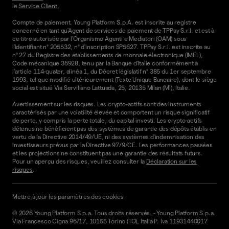
le
Service Client.
Compte de paiement. Young Platform S.p.A. est inscrite au registre
concerné en tant qu'Agent de services de paiement de TPPay S.r.l. et est à
ce titre autorisée par l'Organismo Agenti e Mediatori (OAM) sous
l'identifiant n° 205532, n° d'inscription SP5627. TPPay S.r.l. est inscrite au
n° 27 du Registre des établissements de monnaie électronique (IMEL),
Code mécanique 36928, tenu par la Banque d'Italie conformément à
l'article 114-quater, alinéa 1, du Décret législatif n° 385 du 1er septembre
1993, tel que modifié ultérieurement (Texte Unique Bancaire), dont le siège
social est situé Via Serviliano Lattuada, 25, 20135 Milan (MI), Italie.
Avertissement sur les risques. Les crypto-actifs sont des instruments
caractérisés par une volatilité élevée et comportent un risque significatif
de perte, y compris la perte totale, du capital investi. Les crypto-actifs
détenus ne bénéficient pas des systèmes de garantie des dépôts établis en
vertu de la Directive 2014/49/UE, ni des systèmes d'indemnisation des
investisseurs prévus par la Directive 97/9/CE. Les performances passées
et les projections ne constituent pas une garantie des résultats futurs.
Pour un aperçu des risques, veuillez consulter la
Déclaration sur les
risques
.
Mettre à jour les paramètres des cookies
©
2026
Young Platform S.p.a. Tous droits réservés.
-
Young Platform S.p.a.
Via Francesco Cigna 96/17, 10155 Torino (TO), Italia P. Iva 11931440017