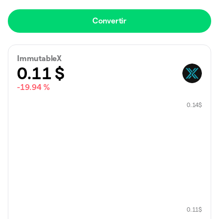
Convertir
ImmutableX
0.11
$
-19.94 %
0.14
$
0.11
$