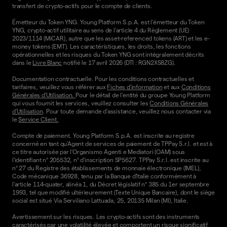
transfert de crypto-actifs pour le compte de clients.
Émetteur du Token YNG. Young Platform S.p.A. est l'émetteur du Token
YNG, crypto-actif utilitaire au sens de l'article 4 du Règlement (UE)
2023/1114 (MiCAR), autre que les asset-referenced tokens (ART) et les e-
money tokens (EMT). Les caractéristiques, les droits, les fonctions
opérationnelles et les risques du Token YNG sont intégralement décrits
dans le
Livre Blanc
notifié le 17 avril 2026 (DTI : RGN2XS8ZG).
Documentation contractuelle. Pour les conditions contractuelles et
tarifaires, veuillez vous référer aux
Fiches d'information
et aux
Conditions
Générales d'Utilisation.
Pour le détail de l'entité du groupe Young Platform
qui vous fournit les services, veuillez consulter les
Conditions Générales
d'Utilisation
. Pour toute demande d'assistance, veuillez nous contacter via
le
Service Client.
Compte de paiement. Young Platform S.p.A. est inscrite au registre
concerné en tant qu'Agent de services de paiement de TPPay S.r.l. et est à
ce titre autorisée par l'Organismo Agenti e Mediatori (OAM) sous
l'identifiant n° 205532, n° d'inscription SP5627. TPPay S.r.l. est inscrite au
n° 27 du Registre des établissements de monnaie électronique (IMEL),
Code mécanique 36928, tenu par la Banque d'Italie conformément à
l'article 114-quater, alinéa 1, du Décret législatif n° 385 du 1er septembre
1993, tel que modifié ultérieurement (Texte Unique Bancaire), dont le siège
social est situé Via Serviliano Lattuada, 25, 20135 Milan (MI), Italie.
Avertissement sur les risques. Les crypto-actifs sont des instruments
caractérisés par une volatilité élevée et comportent un risque significatif