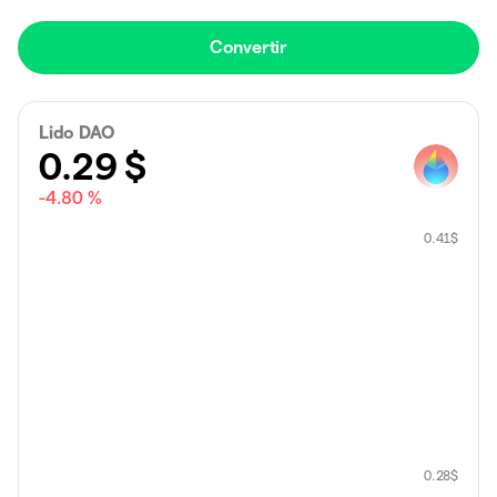
Convertir
Lido DAO
0.29
$
-4.80 %
0.41
$
0.28
$