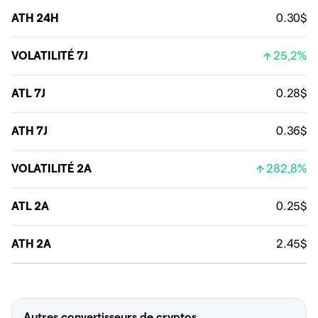
ATH 24H
0.30$
VOLATILITÉ 7J
25,2%
ATL 7J
0.28$
ATH 7J
0.36$
VOLATILITÉ 2A
282,8%
ATL 2A
0.25$
ATH 2A
2.45$
Autres convertisseurs de cryptos