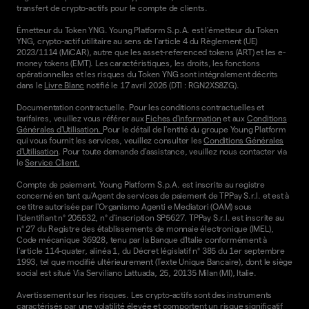
transfert de crypto-actifs pour le compte de clients.
Émetteur du Token YNG. Young Platform S.p.A. est l'émetteur du Token
YNG, crypto-actif utilitaire au sens de l'article 4 du Règlement (UE)
2023/1114 (MiCAR), autre que les asset-referenced tokens (ART) et les e-
money tokens (EMT). Les caractéristiques, les droits, les fonctions
opérationnelles et les risques du Token YNG sont intégralement décrits
dans le
Livre Blanc
notifié le 17 avril 2026 (DTI : RGN2XS8ZG).
Documentation contractuelle. Pour les conditions contractuelles et
tarifaires, veuillez vous référer aux
Fiches d'information
et aux
Conditions
Générales d'Utilisation.
Pour le détail de l'entité du groupe Young Platform
qui vous fournit les services, veuillez consulter les
Conditions Générales
d'Utilisation
. Pour toute demande d'assistance, veuillez nous contacter via
le
Service Client.
Compte de paiement. Young Platform S.p.A. est inscrite au registre
concerné en tant qu'Agent de services de paiement de TPPay S.r.l. et est à
ce titre autorisée par l'Organismo Agenti e Mediatori (OAM) sous
l'identifiant n° 205532, n° d'inscription SP5627. TPPay S.r.l. est inscrite au
n° 27 du Registre des établissements de monnaie électronique (IMEL),
Code mécanique 36928, tenu par la Banque d'Italie conformément à
l'article 114-quater, alinéa 1, du Décret législatif n° 385 du 1er septembre
1993, tel que modifié ultérieurement (Texte Unique Bancaire), dont le siège
social est situé Via Serviliano Lattuada, 25, 20135 Milan (MI), Italie.
Avertissement sur les risques. Les crypto-actifs sont des instruments
caractérisés par une volatilité élevée et comportent un risque significatif