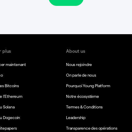
r plus
About us
r maintenant
Nous rejoindre
co
On parle de nous
es Bitcoins
Pourquoi Young Platform
e l’Ethereum
Notre écosystème
u Solana
Termes & Conditions
du Dogecoin
Leadership
itepapers
Transparence des opérations