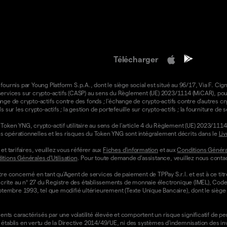
Télécharger
 fournis par Young Platform S.p.A., dont le siège social est situé au 96/17, Via F. Cign
e services sur crypto-actifs (CASP) au sens du Règlement (UE) 2023/1114 (MiCAR), pour 
ange de crypto-actifs contre des fonds ; l'échange de crypto-actifs contre d'autres cr
ls sur les crypto-actifs ; la gestion de portefeuille sur crypto-actifs ; la fourniture d
oken YNG, crypto-actif utilitaire au sens de l'article 4 du Règlement (UE) 2023/1114 
ons opérationnelles et les risques du Token YNG sont intégralement décrits dans le
Liv
t tarifaires, veuillez vous référer aux
Fiches d'information
et aux
Conditions Général
tions Générales d'Utilisation
. Pour toute demande d'assistance, veuillez nous contac
re concerné en tant qu'Agent de services de paiement de TPPay S.r.l. et est à ce tit
st inscrite au n° 27 du Registre des établissements de monnaie électronique (IMEL), C
septembre 1993, tel que modifié ultérieurement (Texte Unique Bancaire), dont le siège s
ts caractérisés par une volatilité élevée et comportent un risque significatif de perte
établis en vertu de la Directive 2014/49/UE, ni des systèmes d'indemnisation des i