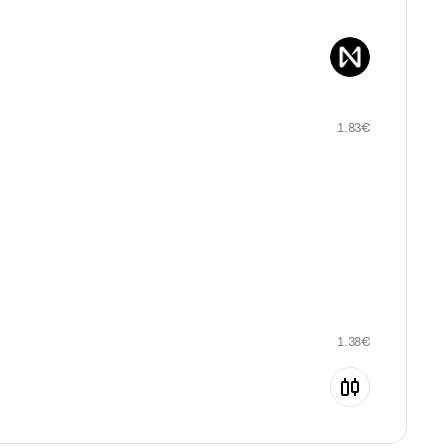
1.83
€
1.38
€