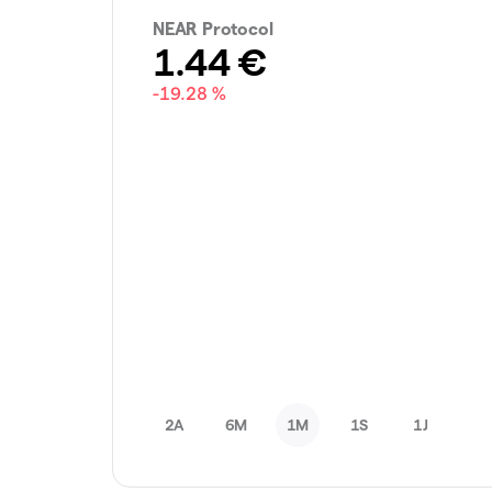
NEAR Protocol
1.44
€
-19.28 %
2A
6M
1M
1S
1J