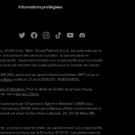
Informations privilégiées
a, 10155 Turin, Italie. Young Platform S.p.A. est autorisée par la
la fourniture des services suivants : la conservation et
ypto-actifs ; l'exécution d'ordres sur crypto-actifs pour le compte
e services de transfert de crypto-actifs pour le compte de clients.
(MiCAR), autre que les asset-referenced tokens (ART) et les e-
re Blanc
notifié le 17 avril 2026 (DTI : RGN2XS8ZG).
es d'Utilisation.
Pour le détail de l'entité du groupe Young
ter via le
Service Client.
re autorisée par l'Organismo Agenti e Mediatori (OAM) sous
ode mécanique 36928, tenu par la Banque d'Italie conformément à
ocial est situé Via Serviliano Lattuada, 25, 20135 Milan (MI),
, y compris la perte totale, du capital investi. Les crypto-actifs
nvestisseurs prévus par la Directive 97/9/CE. Les performances