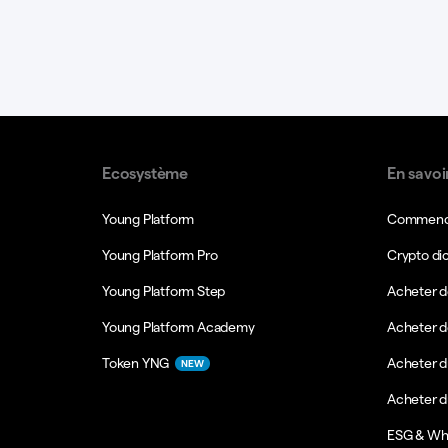
Ecosystème
En savoi
Young Platform
Commence
Young Platform Pro
Crypto di
Young Platform Step
Acheter d
Young Platform Academy
Acheter d
Token YNG
Acheter d
NEW
Acheter 
ESG & Wh