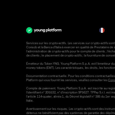
fr
Services sur les crypto-actifs. Les services sur crypto-actifs sont
Consob et la Banca d'Italia à exercer en qualité de Prestataire d
l'administration de crypto-actifs pour le compte de clients ; l'éch
de clients ; le placement de crypto-actifs ; la fourniture de consei
Émetteur du Token YNG. Young Platform S.p.A. est l'émetteur du T
money tokens (EMT). Les caractéristiques, les droits, les foncti
Documentation contractuelle. Pour les conditions contractuelles e
Platform qui vous fournit les services, veuillez consulter les
Condi
Compte de paiement. Young Platform S.p.A. est inscrite au regist
l'identifiant n° 205532, n° d'inscription SP5627. TPPay S.r.l. e
l'article 114-quater, alinéa 1, du Décret législatif n° 385 du 1er 
Italie.
Avertissement sur les risques. Les crypto-actifs sont des instrumen
détenus ne bénéficient pas des systèmes de garantie des dépôts 