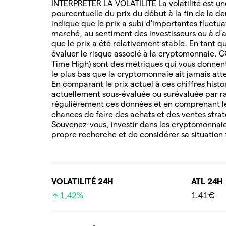
INTERPRÉTER LA VOLATILITÉ La volatilité est une
pourcentuelle du prix du début à la fin de la de
indique que le prix a subi d'importantes fluctua
marché, au sentiment des investisseurs ou à d'au
que le prix a été relativement stable. En tant q
évaluer le risque associé à la cryptomonnaie. 
Time High) sont des métriques qui vous donnent 
le plus bas que la cryptomonnaie ait jamais attei
En comparant le prix actuel à ces chiffres hist
actuellement sous-évaluée ou surévaluée par ra
régulièrement ces données et en comprenant l
chances de faire des achats et des ventes stra
Souvenez-vous, investir dans les cryptomonnaies
propre recherche et de considérer sa situation 
VOLATILITÉ 24H
ATL 24H
1,42%
1.41€