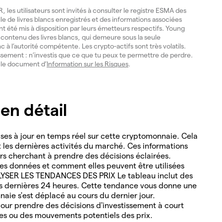
les utilisateurs sont invités à consulter le registre ESMA des
lle de livres blancs enregistrés et des informations associées
ont été mis à disposition par leurs émetteurs respectifs. Young
du contenu des livres blancs, qui demeure sous la seule
nc à l’autorité compétente. Les crypto-actifs sont très volatils.
issement : n’investis que ce que tu peux te permettre de perdre.
e le document d’
Information sur les Risques
.
n détail
es à jour en temps réel sur cette cryptomonnaie. Cela
nt les dernières activités du marché. Ces informations
ders cherchant à prendre des décisions éclairées.
s données et comment elles peuvent être utilisées
ALYSER LES TENDANCES DES PRIX Le tableau inclut des
es dernières 24 heures. Cette tendance vous donne une
naie s'est déplacé au cours du dernier jour.
ur prendre des décisions d'investissement à court
les ou des mouvements potentiels des prix.