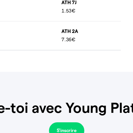
ATH 7J
1.53€
ATH 2A
7.36€
e-toi avec Young Pla
S'inscrire