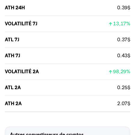
ATH 24H
0.39$
VOLATILITÉ 7J
13,17%
ATL 7J
0.37$
ATH 7J
0.43$
VOLATILITÉ 2A
98,29%
ATL 2A
0.25$
ATH 2A
2.07$
Autres convertisseurs de cryptos