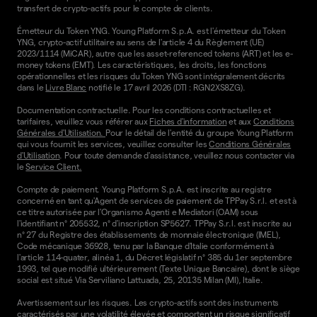
transfert de crypto-actifs pour le compte de clients.
Émetteur du Token YNG. Young Platform S.p.A. est l'émetteur du Token
YNG, crypto-actif utilitaire au sens de l'article 4 du Règlement (UE)
2023/1114 (MiCAR), autre que les asset-referenced tokens (ART) et les e-
money tokens (EMT). Les caractéristiques, les droits, les fonctions
opérationnelles et les risques du Token YNG sont intégralement décrits
dans le
Livre Blanc
notifié le 17 avril 2026 (DTI : RGN2XS8ZG).
Documentation contractuelle. Pour les conditions contractuelles et
tarifaires, veuillez vous référer aux
Fiches d'information
et aux
Conditions
Générales d'Utilisation.
Pour le détail de l'entité du groupe Young Platform
qui vous fournit les services, veuillez consulter les
Conditions Générales
d'Utilisation
. Pour toute demande d'assistance, veuillez nous contacter via
le
Service Client.
Compte de paiement. Young Platform S.p.A. est inscrite au registre
concerné en tant qu'Agent de services de paiement de TPPay S.r.l. et est à
ce titre autorisée par l'Organismo Agenti e Mediatori (OAM) sous
l'identifiant n° 205532, n° d'inscription SP5627. TPPay S.r.l. est inscrite au
n° 27 du Registre des établissements de monnaie électronique (IMEL),
Code mécanique 36928, tenu par la Banque d'Italie conformément à
l'article 114-quater, alinéa 1, du Décret législatif n° 385 du 1er septembre
1993, tel que modifié ultérieurement (Texte Unique Bancaire), dont le siège
social est situé Via Serviliano Lattuada, 25, 20135 Milan (MI), Italie.
Avertissement sur les risques. Les crypto-actifs sont des instruments
caractérisés par une volatilité élevée et comportent un risque significatif