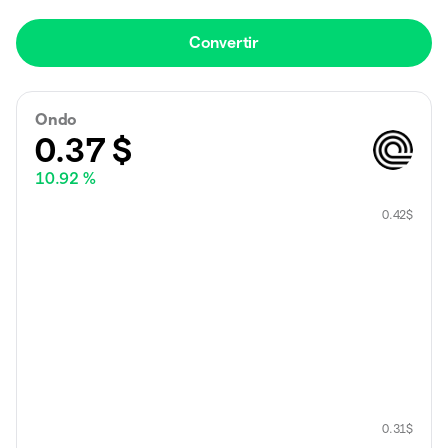
Convertir
Ondo
0.37
$
10.92 %
0.42
$
0.31
$