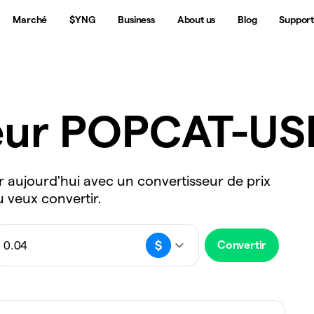
Marché
$YNG
Business
About us
Blog
Suppor
eur POPCAT-US
r aujourd'hui avec un convertisseur de prix
u veux convertir.
Convertir