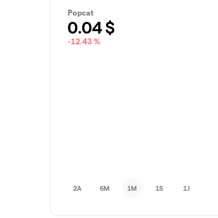
Popcat
0.04
$
-12.43 %
2A
6M
1M
1S
1J