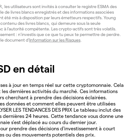
les utilisateurs sont invités à consulter le registre ESMA des
lle de livres blancs enregistrés et des informations associées
ont été mis à disposition par leurs émetteurs respectifs. Young
du contenu des livres blancs, qui demeure sous la seule
nc à l’autorité compétente. Les crypto-actifs sont très volatils.
issement : n’investis que ce que tu peux te permettre de perdre.
e le document d’
Information sur les Risques
.
D en détail
es à jour en temps réel sur cette cryptomonnaie. Cela
nt les dernières activités du marché. Ces informations
ders cherchant à prendre des décisions éclairées.
s données et comment elles peuvent être utilisées
ALYSER LES TENDANCES DES PRIX Le tableau inclut des
es dernières 24 heures. Cette tendance vous donne une
naie s'est déplacé au cours du dernier jour.
ur prendre des décisions d'investissement à court
les ou des mouvements potentiels des prix.