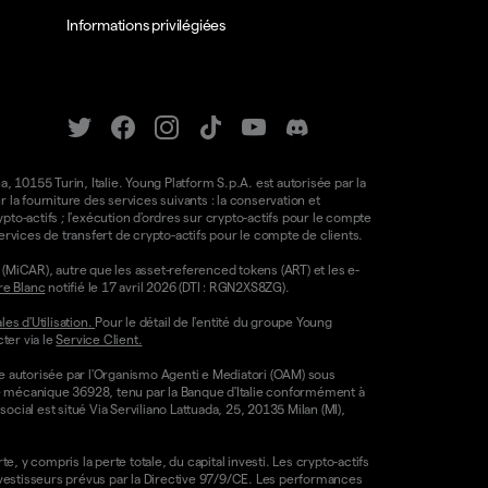
Informations privilégiées
a, 10155 Turin, Italie. Young Platform S.p.A. est autorisée par la
la fourniture des services suivants : la conservation et
ypto-actifs ; l'exécution d'ordres sur crypto-actifs pour le compte
e services de transfert de crypto-actifs pour le compte de clients.
(MiCAR), autre que les asset-referenced tokens (ART) et les e-
re Blanc
notifié le 17 avril 2026 (DTI : RGN2XS8ZG).
es d'Utilisation.
Pour le détail de l'entité du groupe Young
ter via le
Service Client.
re autorisée par l'Organismo Agenti e Mediatori (OAM) sous
ode mécanique 36928, tenu par la Banque d'Italie conformément à
ocial est situé Via Serviliano Lattuada, 25, 20135 Milan (MI),
, y compris la perte totale, du capital investi. Les crypto-actifs
nvestisseurs prévus par la Directive 97/9/CE. Les performances