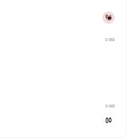
0.05
$
0.04
$