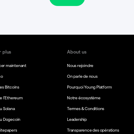
r plus
About us
r maintenant
Nous rejoindre
co
On parle de nous
es Bitcoins
Pourquoi Young Platform
e l’Ethereum
Notre écosystème
u Solana
Termes & Conditions
du Dogecoin
Leadership
itepapers
Transparence des opérations