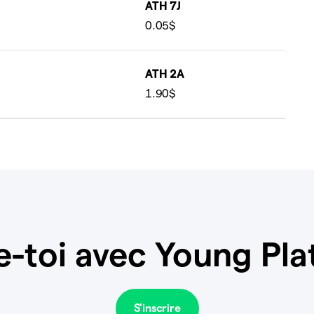
ATH 7J
0.05$
ATH 2A
1.90$
e-toi avec Young Pla
S'inscrire