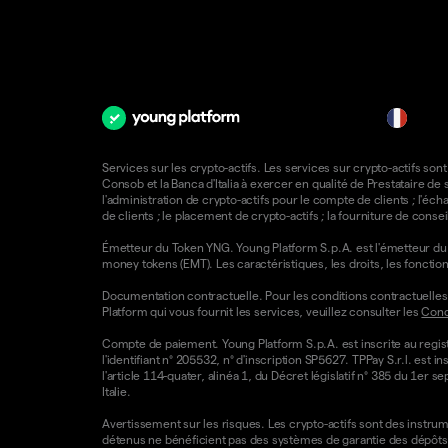
fr
Services sur les crypto-actifs. Les services sur crypto-actifs sont
Consob et la Banca d'Italia à exercer en qualité de Prestataire d
l'administration de crypto-actifs pour le compte de clients ; l'éch
de clients ; le placement de crypto-actifs ; la fourniture de consei
Émetteur du Token YNG. Young Platform S.p.A. est l'émetteur du T
money tokens (EMT). Les caractéristiques, les droits, les foncti
Documentation contractuelle. Pour les conditions contractuelles e
Platform qui vous fournit les services, veuillez consulter les
Condi
Compte de paiement. Young Platform S.p.A. est inscrite au regist
l'identifiant n° 205532, n° d'inscription SP5627. TPPay S.r.l. e
l'article 114-quater, alinéa 1, du Décret législatif n° 385 du 1er 
Italie.
Avertissement sur les risques. Les crypto-actifs sont des instrumen
détenus ne bénéficient pas des systèmes de garantie des dépôts 