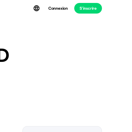
Connexion
S’inscrire
t
D