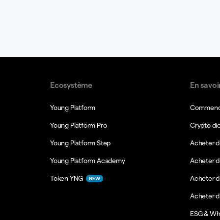
Ecosystème
En savoi
Young Platform
Commence
Young Platform Pro
Crypto di
Young Platform Step
Acheter d
Young Platform Academy
Acheter d
Token YNG
Acheter d
NEW
Acheter 
ESG & Wh