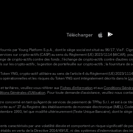
Télécharger
 fournis par Young Platform S.p.A., dont le siège social est situé au 96/17, Via F. Cign
e services sur crypto-actifs (CASP) au sens du Règlement (UE) 2023/1114 (MiCAR), pour 
ange de crypto-actifs contre des fonds ; l'échange de crypto-actifs contre d'autres cr
ls sur les crypto-actifs ; la gestion de portefeuille sur crypto-actifs ; la fourniture d
oken YNG, crypto-actif utilitaire au sens de l'article 4 du Règlement (UE) 2023/1114 
ons opérationnelles et les risques du Token YNG sont intégralement décrits dans le
Liv
t tarifaires, veuillez vous référer aux
Fiches d'information
et aux
Conditions Général
tions Générales d'Utilisation
. Pour toute demande d'assistance, veuillez nous contac
re concerné en tant qu'Agent de services de paiement de TPPay S.r.l. et est à ce tit
st inscrite au n° 27 du Registre des établissements de monnaie électronique (IMEL), C
septembre 1993, tel que modifié ultérieurement (Texte Unique Bancaire), dont le siège s
ts caractérisés par une volatilité élevée et comportent un risque significatif de perte
établis en vertu de la Directive 2014/49/UE, ni des systèmes d'indemnisation des i