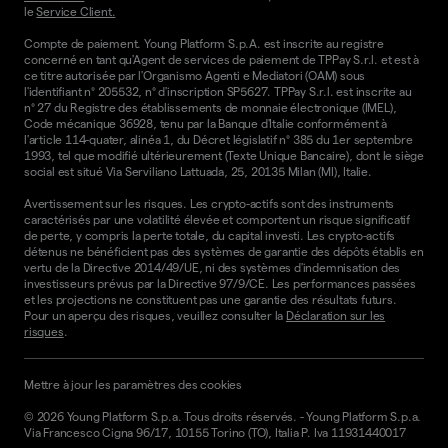
le
Service Client.
Compte de paiement. Young Platform S.p.A. est inscrite au registre
concerné en tant qu'Agent de services de paiement de TPPay S.r.l. et est à
ce titre autorisée par l'Organismo Agenti e Mediatori (OAM) sous
l'identifiant n° 205532, n° d'inscription SP5627. TPPay S.r.l. est inscrite au
n° 27 du Registre des établissements de monnaie électronique (IMEL),
Code mécanique 36928, tenu par la Banque d'Italie conformément à
l'article 114-quater, alinéa 1, du Décret législatif n° 385 du 1er septembre
1993, tel que modifié ultérieurement (Texte Unique Bancaire), dont le siège
social est situé Via Serviliano Lattuada, 25, 20135 Milan (MI), Italie.
Avertissement sur les risques. Les crypto-actifs sont des instruments
caractérisés par une volatilité élevée et comportent un risque significatif
de perte, y compris la perte totale, du capital investi. Les crypto-actifs
détenus ne bénéficient pas des systèmes de garantie des dépôts établis en
vertu de la Directive 2014/49/UE, ni des systèmes d'indemnisation des
investisseurs prévus par la Directive 97/9/CE. Les performances passées
et les projections ne constituent pas une garantie des résultats futurs.
Pour un aperçu des risques, veuillez consulter la
Déclaration sur les
risques
.
Mettre à jour les paramètres des cookies
©
2026
Young Platform S.p.a. Tous droits réservés.
-
Young Platform S.p.a.
Via Francesco Cigna 96/17, 10155 Torino (TO), Italia P. Iva 11931440017