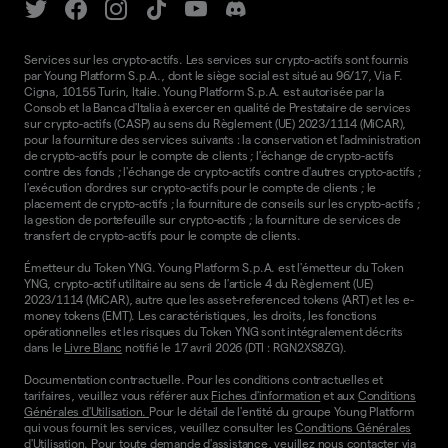
Services sur les crypto-actifs. Les services sur crypto-actifs sont fournis
par Young Platform S.p.A., dont le siège social est situé au 96/17, Via F.
Cigna, 10155 Turin, Italie. Young Platform S.p.A. est autorisée par la
Consob et la Banca d'Italia à exercer en qualité de Prestataire de services
sur crypto-actifs (CASP) au sens du Règlement (UE) 2023/1114 (MiCAR),
pour la fourniture des services suivants : la conservation et l'administration
de crypto-actifs pour le compte de clients ; l'échange de crypto-actifs
contre des fonds ; l'échange de crypto-actifs contre d'autres crypto-actifs ;
l'exécution d'ordres sur crypto-actifs pour le compte de clients ; le
placement de crypto-actifs ; la fourniture de conseils sur les crypto-actifs ;
la gestion de portefeuille sur crypto-actifs ; la fourniture de services de
transfert de crypto-actifs pour le compte de clients.
Émetteur du Token YNG. Young Platform S.p.A. est l'émetteur du Token
YNG, crypto-actif utilitaire au sens de l'article 4 du Règlement (UE)
2023/1114 (MiCAR), autre que les asset-referenced tokens (ART) et les e-
money tokens (EMT). Les caractéristiques, les droits, les fonctions
opérationnelles et les risques du Token YNG sont intégralement décrits
dans le
Livre Blanc
notifié le 17 avril 2026 (DTI : RGN2XS8ZG).
Documentation contractuelle. Pour les conditions contractuelles et
tarifaires, veuillez vous référer aux
Fiches d'information
et aux
Conditions
Générales d'Utilisation.
Pour le détail de l'entité du groupe Young Platform
qui vous fournit les services, veuillez consulter les
Conditions Générales
d'Utilisation
. Pour toute demande d'assistance, veuillez nous contacter via