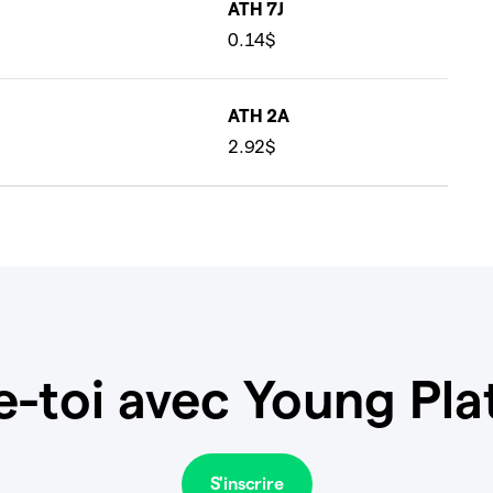
ATH 7J
0.14$
ATH 2A
2.92$
e-toi avec Young Pla
S'inscrire