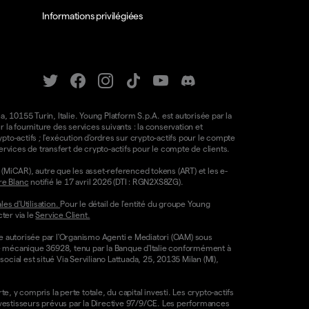
Informations privilégiées
a, 10155 Turin, Italie. Young Platform S.p.A. est autorisée par la
la fourniture des services suivants : la conservation et
ypto-actifs ; l'exécution d'ordres sur crypto-actifs pour le compte
e services de transfert de crypto-actifs pour le compte de clients.
(MiCAR), autre que les asset-referenced tokens (ART) et les e-
re Blanc
notifié le 17 avril 2026 (DTI : RGN2XS8ZG).
es d'Utilisation.
Pour le détail de l'entité du groupe Young
ter via le
Service Client.
re autorisée par l'Organismo Agenti e Mediatori (OAM) sous
ode mécanique 36928, tenu par la Banque d'Italie conformément à
ocial est situé Via Serviliano Lattuada, 25, 20135 Milan (MI),
, y compris la perte totale, du capital investi. Les crypto-actifs
nvestisseurs prévus par la Directive 97/9/CE. Les performances