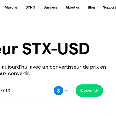
Marché
$YNG
Business
About us
Blog
Suppor
eur STX-USD
r aujourd'hui avec un convertisseur de prix en
eux convertir.
Convertir