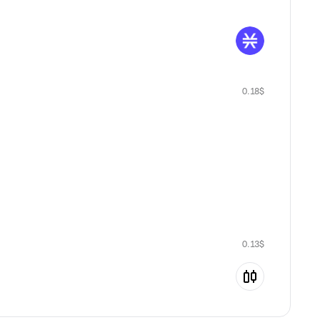
0.18
$
0.13
$