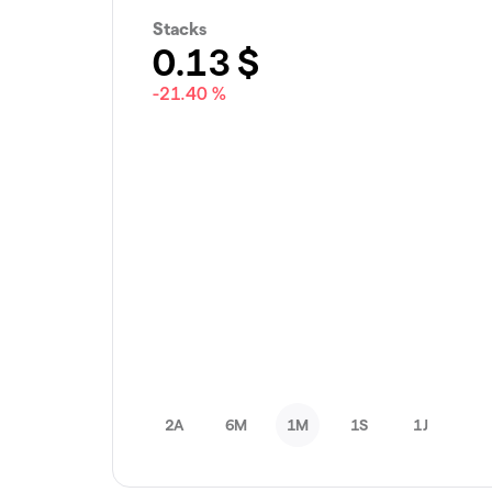
Stacks
0.13
$
-21.40 %
2A
6M
1M
1S
1J