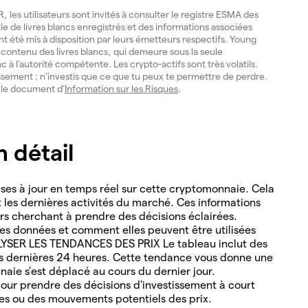
les utilisateurs sont invités à consulter le registre ESMA des
lle de livres blancs enregistrés et des informations associées
ont été mis à disposition par leurs émetteurs respectifs. Young
du contenu des livres blancs, qui demeure sous la seule
nc à l’autorité compétente. Les crypto-actifs sont très volatils.
issement : n’investis que ce que tu peux te permettre de perdre.
e le document d’
Information sur les Risques
.
 détail
es à jour en temps réel sur cette cryptomonnaie. Cela
nt les dernières activités du marché. Ces informations
ders cherchant à prendre des décisions éclairées.
s données et comment elles peuvent être utilisées
ALYSER LES TENDANCES DES PRIX Le tableau inclut des
es dernières 24 heures. Cette tendance vous donne une
naie s'est déplacé au cours du dernier jour.
ur prendre des décisions d'investissement à court
les ou des mouvements potentiels des prix.