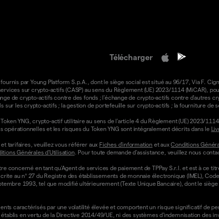
Télécharger
 fournis par Young Platform S.p.A., dont le siège social est situé au 96/17, Via F. Cign
e services sur crypto-actifs (CASP) au sens du Règlement (UE) 2023/1114 (MiCAR), pour 
ange de crypto-actifs contre des fonds ; l'échange de crypto-actifs contre d'autres cr
ls sur les crypto-actifs ; la gestion de portefeuille sur crypto-actifs ; la fourniture d
oken YNG, crypto-actif utilitaire au sens de l'article 4 du Règlement (UE) 2023/1114 
ons opérationnelles et les risques du Token YNG sont intégralement décrits dans le
Liv
t tarifaires, veuillez vous référer aux
Fiches d'information
et aux
Conditions Général
tions Générales d'Utilisation
. Pour toute demande d'assistance, veuillez nous contac
re concerné en tant qu'Agent de services de paiement de TPPay S.r.l. et est à ce tit
st inscrite au n° 27 du Registre des établissements de monnaie électronique (IMEL), C
septembre 1993, tel que modifié ultérieurement (Texte Unique Bancaire), dont le siège s
ts caractérisés par une volatilité élevée et comportent un risque significatif de perte
établis en vertu de la Directive 2014/49/UE, ni des systèmes d'indemnisation des i