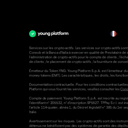
fr
Services sur les crypto-actifs. Les services sur crypto-actifs sont
Consob et la Banca d'Italia à exercer en qualité de Prestataire d
l'administration de crypto-actifs pour le compte de clients ; l'éch
de clients ; le placement de crypto-actifs ; la fourniture de consei
Émetteur du Token YNG. Young Platform S.p.A. est l'émetteur du T
money tokens (EMT). Les caractéristiques, les droits, les foncti
Documentation contractuelle. Pour les conditions contractuelles e
Platform qui vous fournit les services, veuillez consulter les
Condi
Compte de paiement. Young Platform S.p.A. est inscrite au regist
l'identifiant n° 205532, n° d'inscription SP5627. TPPay S.r.l. e
l'article 114-quater, alinéa 1, du Décret législatif n° 385 du 1er 
Italie.
Avertissement sur les risques. Les crypto-actifs sont des instrumen
détenus ne bénéficient pas des systèmes de garantie des dépôts 