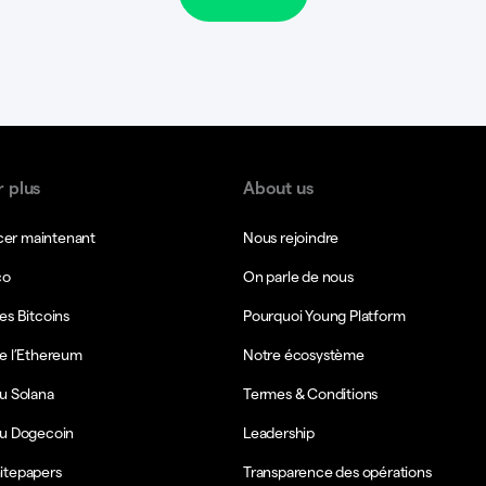
r plus
About us
r maintenant
Nous rejoindre
co
On parle de nous
es Bitcoins
Pourquoi Young Platform
e l’Ethereum
Notre écosystème
u Solana
Termes & Conditions
du Dogecoin
Leadership
itepapers
Transparence des opérations