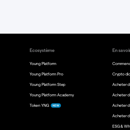
Ecosystème
En savoi
Young Platform
Commence
Young Platform Pro
Crypto di
Young Platform Step
Acheter d
Young Platform Academy
Acheter d
Token YNG
Acheter d
NEW
Acheter 
ESG & Wh