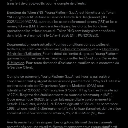
transfert de crypto-actifs pour le compte de clients.
Émetteur du Token YNG. Young Platform S.p.A. est l'émetteur du Token
YNG, crypto-actif utilitaire au sens de l'article 4 du Règlement (UE)
2023/1114 (MiCAR), autre que les asset-referenced tokens (ART) et les e-
money tokens (EMT). Les caractéristiques, les droits, les fonctions
opérationnelles et les risques du Token YNG sont intégralement décrits
dans le
Livre Blanc
notifié le 17 avril 2026 (DTI : RGN2XS8ZG).
Documentation contractuelle. Pour les conditions contractuelles et
tarifaires, veuillez vous référer aux
Fiches d'information
et aux
Conditions
Générales d'Utilisation.
Pour le détail de l'entité du groupe Young Platform
qui vous fournit les services, veuillez consulter les
Conditions Générales
d'Utilisation
. Pour toute demande d'assistance, veuillez nous contacter via
le
Service Client.
Compte de paiement. Young Platform S.p.A. est inscrite au registre
concerné en tant qu'Agent de services de paiement de TPPay S.r.l. et est à
ce titre autorisée par l'Organismo Agenti e Mediatori (OAM) sous
l'identifiant n° 205532, n° d'inscription SP5627. TPPay S.r.l. est inscrite au
n° 27 du Registre des établissements de monnaie électronique (IMEL),
Code mécanique 36928, tenu par la Banque d'Italie conformément à
l'article 114-quater, alinéa 1, du Décret législatif n° 385 du 1er septembre
1993, tel que modifié ultérieurement (Texte Unique Bancaire), dont le siège
social est situé Via Serviliano Lattuada, 25, 20135 Milan (MI), Italie.
Avertissement sur les risques. Les crypto-actifs sont des instruments
caractérisés par une volatilité élevée et comportent un risque significatif