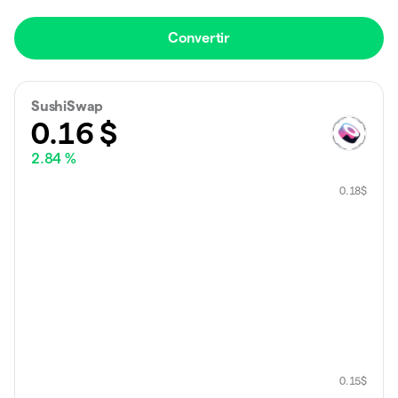
Convertir
SushiSwap
0.16
$
2.84 %
0.18
$
0.15
$