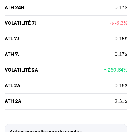
ATH 24H
0.17$
VOLATILITÉ 7J
-6,3%
ATL 7J
0.15$
ATH 7J
0.17$
VOLATILITÉ 2A
260,64%
ATL 2A
0.15$
ATH 2A
2.31$
Autres convertisseurs de cryptos