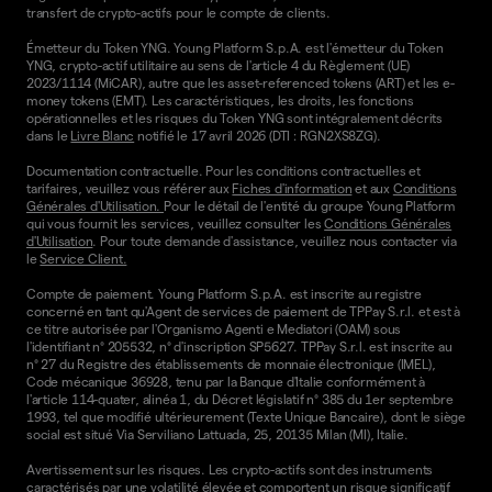
transfert de crypto-actifs pour le compte de clients.
Émetteur du Token YNG. Young Platform S.p.A. est l'émetteur du Token
YNG, crypto-actif utilitaire au sens de l'article 4 du Règlement (UE)
2023/1114 (MiCAR), autre que les asset-referenced tokens (ART) et les e-
money tokens (EMT). Les caractéristiques, les droits, les fonctions
opérationnelles et les risques du Token YNG sont intégralement décrits
dans le
Livre Blanc
notifié le 17 avril 2026 (DTI : RGN2XS8ZG).
Documentation contractuelle. Pour les conditions contractuelles et
tarifaires, veuillez vous référer aux
Fiches d'information
et aux
Conditions
Générales d'Utilisation.
Pour le détail de l'entité du groupe Young Platform
qui vous fournit les services, veuillez consulter les
Conditions Générales
d'Utilisation
. Pour toute demande d'assistance, veuillez nous contacter via
le
Service Client.
Compte de paiement. Young Platform S.p.A. est inscrite au registre
concerné en tant qu'Agent de services de paiement de TPPay S.r.l. et est à
ce titre autorisée par l'Organismo Agenti e Mediatori (OAM) sous
l'identifiant n° 205532, n° d'inscription SP5627. TPPay S.r.l. est inscrite au
n° 27 du Registre des établissements de monnaie électronique (IMEL),
Code mécanique 36928, tenu par la Banque d'Italie conformément à
l'article 114-quater, alinéa 1, du Décret législatif n° 385 du 1er septembre
1993, tel que modifié ultérieurement (Texte Unique Bancaire), dont le siège
social est situé Via Serviliano Lattuada, 25, 20135 Milan (MI), Italie.
Avertissement sur les risques. Les crypto-actifs sont des instruments
caractérisés par une volatilité élevée et comportent un risque significatif