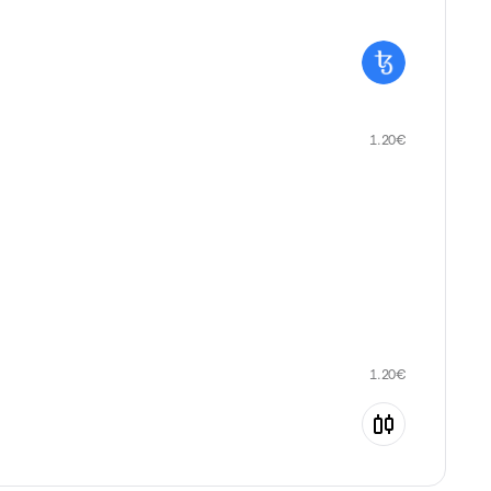
1.20
€
1.20
€