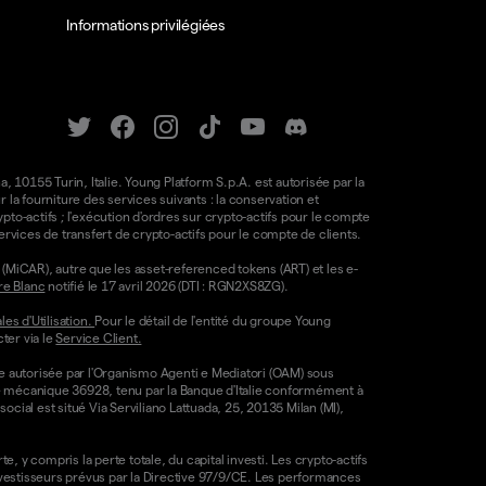
Informations privilégiées
a, 10155 Turin, Italie. Young Platform S.p.A. est autorisée par la
la fourniture des services suivants : la conservation et
ypto-actifs ; l'exécution d'ordres sur crypto-actifs pour le compte
e services de transfert de crypto-actifs pour le compte de clients.
(MiCAR), autre que les asset-referenced tokens (ART) et les e-
re Blanc
notifié le 17 avril 2026 (DTI : RGN2XS8ZG).
es d'Utilisation.
Pour le détail de l'entité du groupe Young
ter via le
Service Client.
re autorisée par l'Organismo Agenti e Mediatori (OAM) sous
ode mécanique 36928, tenu par la Banque d'Italie conformément à
ocial est situé Via Serviliano Lattuada, 25, 20135 Milan (MI),
, y compris la perte totale, du capital investi. Les crypto-actifs
nvestisseurs prévus par la Directive 97/9/CE. Les performances