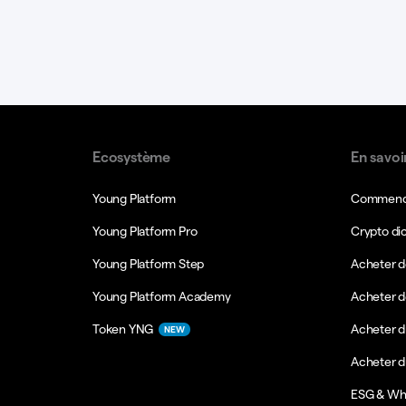
Ecosystème
En savoi
Young Platform
Commence
Young Platform Pro
Crypto di
Young Platform Step
Acheter d
Young Platform Academy
Acheter d
Token YNG
Acheter d
NEW
Acheter 
ESG & Wh