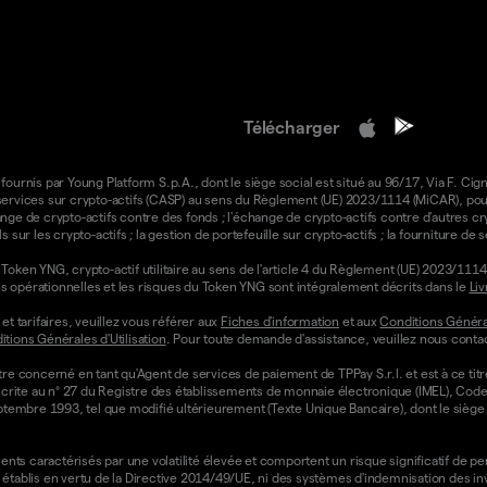
Télécharger
 fournis par Young Platform S.p.A., dont le siège social est situé au 96/17, Via F. Cign
e services sur crypto-actifs (CASP) au sens du Règlement (UE) 2023/1114 (MiCAR), pour 
ange de crypto-actifs contre des fonds ; l'échange de crypto-actifs contre d'autres cr
ls sur les crypto-actifs ; la gestion de portefeuille sur crypto-actifs ; la fourniture d
oken YNG, crypto-actif utilitaire au sens de l'article 4 du Règlement (UE) 2023/1114 
ons opérationnelles et les risques du Token YNG sont intégralement décrits dans le
Liv
t tarifaires, veuillez vous référer aux
Fiches d'information
et aux
Conditions Général
tions Générales d'Utilisation
. Pour toute demande d'assistance, veuillez nous contac
re concerné en tant qu'Agent de services de paiement de TPPay S.r.l. et est à ce tit
st inscrite au n° 27 du Registre des établissements de monnaie électronique (IMEL), C
septembre 1993, tel que modifié ultérieurement (Texte Unique Bancaire), dont le siège s
ts caractérisés par une volatilité élevée et comportent un risque significatif de perte
établis en vertu de la Directive 2014/49/UE, ni des systèmes d'indemnisation des i