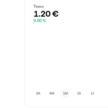
Tezos
1.20
€
0.00 %
2A
6M
1M
1S
1J