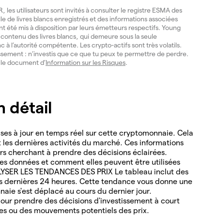
les utilisateurs sont invités à consulter le registre ESMA des
lle de livres blancs enregistrés et des informations associées
ont été mis à disposition par leurs émetteurs respectifs. Young
du contenu des livres blancs, qui demeure sous la seule
nc à l’autorité compétente. Les crypto-actifs sont très volatils.
issement : n’investis que ce que tu peux te permettre de perdre.
e le document d’
Information sur les Risques
.
 détail
es à jour en temps réel sur cette cryptomonnaie. Cela
nt les dernières activités du marché. Ces informations
ders cherchant à prendre des décisions éclairées.
s données et comment elles peuvent être utilisées
ALYSER LES TENDANCES DES PRIX Le tableau inclut des
es dernières 24 heures. Cette tendance vous donne une
naie s'est déplacé au cours du dernier jour.
ur prendre des décisions d'investissement à court
les ou des mouvements potentiels des prix.