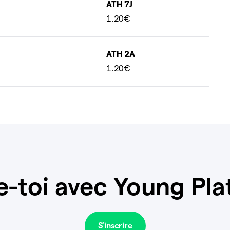
ATH 7J
1.20€
ATH 2A
1.20€
e-toi avec Young Pla
S'inscrire