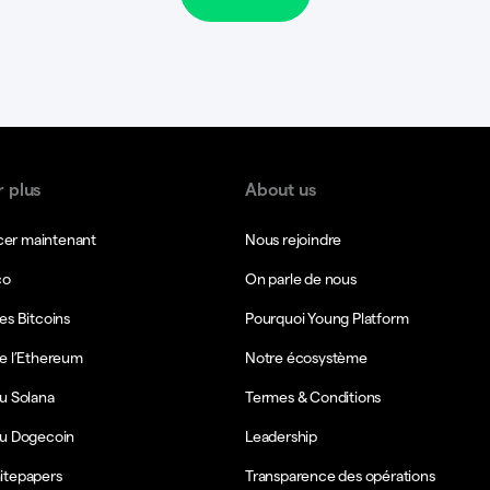
r plus
About us
r maintenant
Nous rejoindre
co
On parle de nous
es Bitcoins
Pourquoi Young Platform
e l’Ethereum
Notre écosystème
u Solana
Termes & Conditions
du Dogecoin
Leadership
itepapers
Transparence des opérations