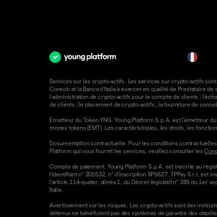
fr
Services sur les crypto-actifs. Les services sur crypto-actifs sont
Consob et la Banca d'Italia à exercer en qualité de Prestataire d
l'administration de crypto-actifs pour le compte de clients ; l'éch
de clients ; le placement de crypto-actifs ; la fourniture de consei
Émetteur du Token YNG. Young Platform S.p.A. est l'émetteur du T
money tokens (EMT). Les caractéristiques, les droits, les foncti
Documentation contractuelle. Pour les conditions contractuelles e
Platform qui vous fournit les services, veuillez consulter les
Condi
Compte de paiement. Young Platform S.p.A. est inscrite au regist
l'identifiant n° 205532, n° d'inscription SP5627. TPPay S.r.l. e
l'article 114-quater, alinéa 1, du Décret législatif n° 385 du 1er 
Italie.
Avertissement sur les risques. Les crypto-actifs sont des instrumen
détenus ne bénéficient pas des systèmes de garantie des dépôts 