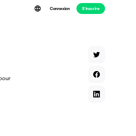
Connexion
S’inscrire
t
 pour