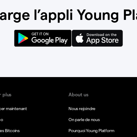
arge l’appli Young P
r plus
About us
r maintenant
Nous rejoindre
co
On parle de nous
es Bitcoins
Pourquoi Young Platform