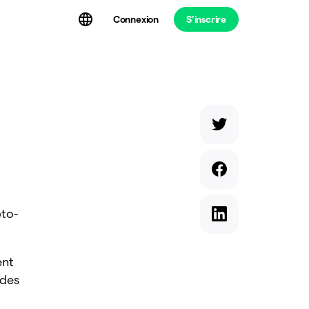
Connexion
S’inscrire
t
pto-
ent
des