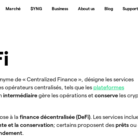
Marché
$YNG
Business
About us
Blog
Suppor
i
nyme de « Centralized Finance », désigne les services
es opérateurs centralisés, tels que les
plateformes
Un
intermédiaire
gère les opérations et
conserve
les cry
ose à la
finance décentralisée (DeFi)
. Les services inclu
nte et la conservation
; certains proposent des
prêts
ou 
endement
.