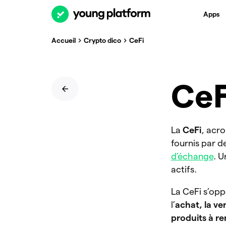
Apps
Accueil
Crypto dico
CeFi
CeF
La
CeFi
, acro
fournis par d
d’échange
. 
actifs.
La CeFi s’opp
l’
achat, la ve
produits à r