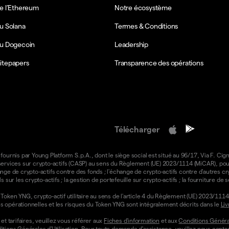
e l’Ethereum
Notre écosystème
u Solana
Termes & Conditions
du Dogecoin
Leadership
itepapers
Transparence des opérations
Télécharger
 fournis par Young Platform S.p.A., dont le siège social est situé au 96/17, Via F. Cign
e services sur crypto-actifs (CASP) au sens du Règlement (UE) 2023/1114 (MiCAR), pour 
ange de crypto-actifs contre des fonds ; l'échange de crypto-actifs contre d'autres cr
ls sur les crypto-actifs ; la gestion de portefeuille sur crypto-actifs ; la fourniture d
oken YNG, crypto-actif utilitaire au sens de l'article 4 du Règlement (UE) 2023/1114 
ons opérationnelles et les risques du Token YNG sont intégralement décrits dans le
Liv
t tarifaires, veuillez vous référer aux
Fiches d'information
et aux
Conditions Général
tions Générales d'Utilisation
. Pour toute demande d'assistance, veuillez nous contac