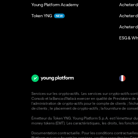
Young Platform Academy
Acheter d
Token YNG
Acheter d
NEW
Acheter 
ESG & Wh
fr
Services sur les crypto-actifs. Les services sur crypto-actifs sont
Consob et la Banca d'Italia à exercer en qualité de Prestataire d
l'administration de crypto-actifs pour le compte de clients ; l'éch
de clients ; le placement de crypto-actifs ; la fourniture de consei
Émetteur du Token YNG. Young Platform S.p.A. est l'émetteur du T
money tokens (EMT). Les caractéristiques, les droits, les foncti
Documentation contractuelle. Pour les conditions contractuelles e
Platform qui vous fournit les services, veuillez consulter les
Condi