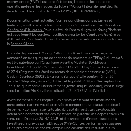
money tokens (EMT). Les caractéristiques, les droits, les fonctions
opérationnelles et les risques du Token YNG sont intégralement décrits
dans le
Livre Blanc
notifié le 17 avril 2026 (DTI : RGN2XS8ZG).
Documentation contractuelle. Pour les conditions contractuelles et
tarifaires, veuillez vous référer aux
Fiches d'information
et aux
Conditions
Générales d'Utilisation.
Pour le détail de l'entité du groupe Young Platform
qui vous fournit les services, veuillez consulter les
Conditions Générales
d'Utilisation
. Pour toute demande d'assistance, veuillez nous contacter via
le
Service Client.
Compte de paiement. Young Platform S.p.A. est inscrite au registre
concerné en tant qu'Agent de services de paiement de TPPay S.r.l. et est à
ce titre autorisée par l'Organismo Agenti e Mediatori (OAM) sous
l'identifiant n° 205532, n° d'inscription SP5627. TPPay S.r.l. est inscrite au
n° 27 du Registre des établissements de monnaie électronique (IMEL),
Code mécanique 36928, tenu par la Banque d'Italie conformément à
l'article 114-quater, alinéa 1, du Décret législatif n° 385 du 1er septembre
1993, tel que modifié ultérieurement (Texte Unique Bancaire), dont le siège
social est situé Via Serviliano Lattuada, 25, 20135 Milan (MI), Italie.
Avertissement sur les risques. Les crypto-actifs sont des instruments
caractérisés par une volatilité élevée et comportent un risque significatif
de perte, y compris la perte totale, du capital investi. Les crypto-actifs
détenus ne bénéficient pas des systèmes de garantie des dépôts établis en
vertu de la Directive 2014/49/UE, ni des systèmes d'indemnisation des
investisseurs prévus par la Directive 97/9/CE. Les performances passées
et les projections ne constituent pas une garantie des résultats futurs.