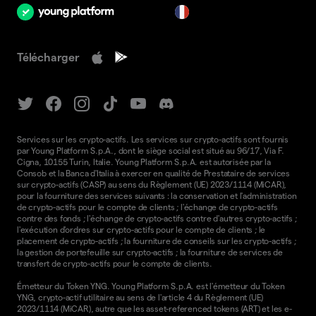
fr
Télécharger
Services sur les crypto-actifs. Les services sur crypto-actifs sont fournis
par Young Platform S.p.A., dont le siège social est situé au 96/17, Via F.
Cigna, 10155 Turin, Italie. Young Platform S.p.A. est autorisée par la
Consob et la Banca d'Italia à exercer en qualité de Prestataire de services
sur crypto-actifs (CASP) au sens du Règlement (UE) 2023/1114 (MiCAR),
pour la fourniture des services suivants : la conservation et l'administration
de crypto-actifs pour le compte de clients ; l'échange de crypto-actifs
contre des fonds ; l'échange de crypto-actifs contre d'autres crypto-actifs ;
l'exécution d'ordres sur crypto-actifs pour le compte de clients ; le
placement de crypto-actifs ; la fourniture de conseils sur les crypto-actifs ;
la gestion de portefeuille sur crypto-actifs ; la fourniture de services de
transfert de crypto-actifs pour le compte de clients.
Émetteur du Token YNG. Young Platform S.p.A. est l'émetteur du Token
YNG, crypto-actif utilitaire au sens de l'article 4 du Règlement (UE)
2023/1114 (MiCAR), autre que les asset-referenced tokens (ART) et les e-