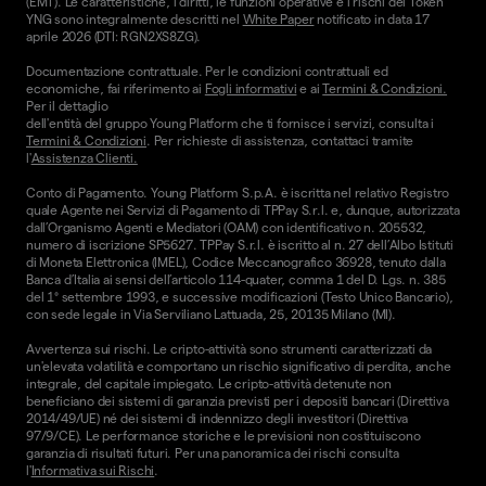
(EMT). Le caratteristiche, i diritti, le funzioni operative e i rischi del Token
YNG sono integralmente descritti nel
White Paper
notificato in data 17
aprile 2026 (DTI: RGN2XS8ZG).
Documentazione contrattuale. Per le condizioni contrattuali ed
economiche, fai riferimento ai
Fogli informativi
e ai
Termini & Condizioni.
Per il dettaglio
dell'entità del gruppo Young Platform che ti fornisce i servizi, consulta i
Termini & Condizioni
. Per richieste di assistenza, contattaci tramite
l'
Assistenza Clienti.
Conto di Pagamento. Young Platform S.p.A. è iscritta nel relativo Registro
quale Agente nei Servizi di Pagamento di TPPay S.r.l. e, dunque, autorizzata
dall’Organismo Agenti e Mediatori (OAM) con identificativo n. 205532,
numero di iscrizione SP5627. TPPay S.r.l. è iscritto al n. 27 dell’Albo Istituti
di Moneta Elettronica (IMEL), Codice Meccanografico 36928, tenuto dalla
Banca d’Italia ai sensi dell’articolo 114-quater, comma 1 del D. Lgs. n. 385
del 1° settembre 1993, e successive modificazioni (Testo Unico Bancario),
con sede legale in Via Serviliano Lattuada, 25, 20135 Milano (MI).
Avvertenza sui rischi. Le cripto-attività sono strumenti caratterizzati da
un'elevata volatilità e comportano un rischio significativo di perdita, anche
integrale, del capitale impiegato. Le cripto-attività detenute non
beneficiano dei sistemi di garanzia previsti per i depositi bancari (Direttiva
2014/49/UE) né dei sistemi di indennizzo degli investitori (Direttiva
97/9/CE). Le performance storiche e le previsioni non costituiscono
garanzia di risultati futuri. Per una panoramica dei rischi consulta
l'
Informativa sui Rischi
.