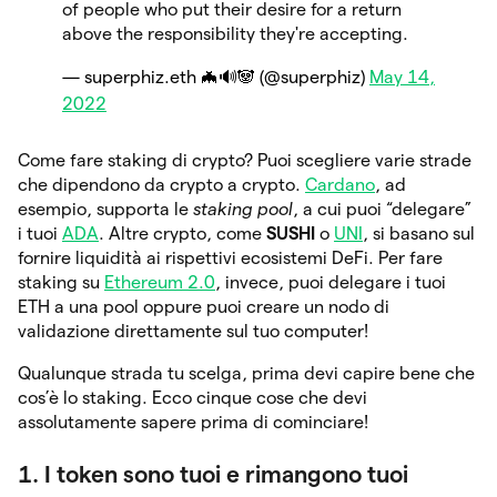
of people who put their desire for a return
above the responsibility they're accepting.
— superphiz.eth 🦇🔊🐼 (@superphiz)
May 14,
2022
Come fare staking di crypto? Puoi scegliere varie strade
che dipendono da crypto a crypto.
Cardano
, ad
esempio, supporta le
staking pool
, a cui puoi “delegare”
i tuoi
ADA
. Altre crypto, come
SUSHI
o
UNI
, si basano sul
fornire liquidità ai rispettivi ecosistemi DeFi. Per fare
staking su
Ethereum 2.0
, invece, puoi delegare i tuoi
ETH a una pool oppure puoi creare un nodo di
validazione direttamente sul tuo computer!
Qualunque strada tu scelga, prima devi capire bene che
cos’è lo staking. Ecco cinque cose che devi
assolutamente sapere prima di cominciare!
1. I token sono tuoi e rimangono tuoi