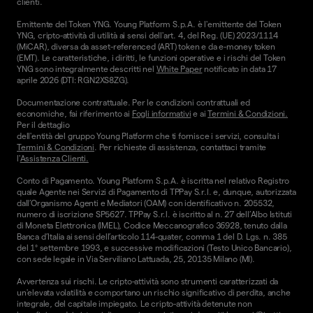
clienti.
Emittente del Token YNG. Young Platform S.p.A. è l'emittente del Token
YNG, cripto-attività di utilità ai sensi dell'art. 4, del Reg. (UE) 2023/1114
(MiCAR), diversa da asset-referenced (ART) token e da e-money token
(EMT). Le caratteristiche, i diritti, le funzioni operative e i rischi del Token
YNG sono integralmente descritti nel
White Paper
notificato in data 17
aprile 2026 (DTI: RGN2XS8ZG).
Documentazione contrattuale. Per le condizioni contrattuali ed
economiche, fai riferimento ai
Fogli informativi
e ai
Termini & Condizioni.
Per il dettaglio
dell'entità del gruppo Young Platform che ti fornisce i servizi, consulta i
Termini & Condizioni
. Per richieste di assistenza, contattaci tramite
l'
Assistenza Clienti.
Conto di Pagamento. Young Platform S.p.A. è iscritta nel relativo Registro
quale Agente nei Servizi di Pagamento di TPPay S.r.l. e, dunque, autorizzata
dall’Organismo Agenti e Mediatori (OAM) con identificativo n. 205532,
numero di iscrizione SP5627. TPPay S.r.l. è iscritto al n. 27 dell’Albo Istituti
di Moneta Elettronica (IMEL), Codice Meccanografico 36928, tenuto dalla
Banca d’Italia ai sensi dell’articolo 114-quater, comma 1 del D. Lgs. n. 385
del 1° settembre 1993, e successive modificazioni (Testo Unico Bancario),
con sede legale in Via Serviliano Lattuada, 25, 20135 Milano (MI).
Avvertenza sui rischi. Le cripto-attività sono strumenti caratterizzati da
un'elevata volatilità e comportano un rischio significativo di perdita, anche
integrale, del capitale impiegato. Le cripto-attività detenute non