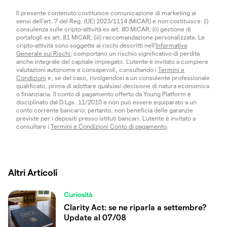
Il presente contenuto costituisce comunicazione di marketing ai
sensi dell'art. 7 del Reg. (UE) 2023/1114 (MiCAR) e non costituisce: (i)
consulenza sulle cripto-attività ex art. 80 MiCAR; (ii) gestione di
portafogli ex art. 81 MiCAR; (iii) raccomandazione personalizzata. Le
cripto-attività sono soggette ai rischi descritti nell'
Informativa
Generale sui Rischi
; comportano un rischio significativo di perdita
anche integrale del capitale impiegato. L’utente è invitato a compiere
valutazioni autonome e consapevoli, consultando i
Termini e
Condizioni
e, se del caso, rivolgendosi a un consulente professionale
qualificato, prima di adottare qualsiasi decisione di natura economica
o finanziaria. Il conto di pagamento offerto da Young Platform è
disciplinato dal D.Lgs. 11/2010 e non può essere equiparato a un
conto corrente bancario; pertanto, non beneficia delle garanzie
previste per i depositi presso istituti bancari. L’utente è invitato a
consultare i
Termini e Condizioni Conto di pagamento
.
Altri Articoli
Curiosità
Clarity Act: se ne riparla a settembre?
Update al 07/08