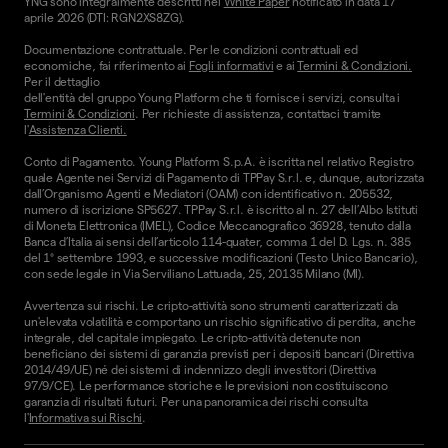
YNG sono integralmente descritti nel
White Paper
notificato in data 17
aprile 2026 (DTI: RGN2XS8ZG).
Documentazione contrattuale. Per le condizioni contrattuali ed
economiche, fai riferimento ai
Fogli informativi
e ai
Termini & Condizioni.
Per il dettaglio
dell'entità del gruppo Young Platform che ti fornisce i servizi, consulta i
Termini & Condizioni
. Per richieste di assistenza, contattaci tramite
l'
Assistenza Clienti.
Conto di Pagamento. Young Platform S.p.A. è iscritta nel relativo Registro
quale Agente nei Servizi di Pagamento di TPPay S.r.l. e, dunque, autorizzata
dall’Organismo Agenti e Mediatori (OAM) con identificativo n. 205532,
numero di iscrizione SP5627. TPPay S.r.l. è iscritto al n. 27 dell’Albo Istituti
di Moneta Elettronica (IMEL), Codice Meccanografico 36928, tenuto dalla
Banca d’Italia ai sensi dell’articolo 114-quater, comma 1 del D. Lgs. n. 385
del 1° settembre 1993, e successive modificazioni (Testo Unico Bancario),
con sede legale in Via Serviliano Lattuada, 25, 20135 Milano (MI).
Avvertenza sui rischi. Le cripto-attività sono strumenti caratterizzati da
un'elevata volatilità e comportano un rischio significativo di perdita, anche
integrale, del capitale impiegato. Le cripto-attività detenute non
beneficiano dei sistemi di garanzia previsti per i depositi bancari (Direttiva
2014/49/UE) né dei sistemi di indennizzo degli investitori (Direttiva
97/9/CE). Le performance storiche e le previsioni non costituiscono
garanzia di risultati futuri. Per una panoramica dei rischi consulta
l'
Informativa sui Rischi
.