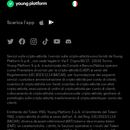
it
Scarica l'app
Servizi sulle cripto-attività. I servizi sulle cripto-attività sono forniti da Young
Platform S.p.A., con sede legale in Via F. Cigna 96/17, 10155 Torino.
Young Platform S.p.A. è autorizzata da Consob e Banca d'Italia a operare
come Prestatore di servizi per le cripto-attività (CASP) ai sensi del
Regolamento (UE) 2023/1114 (MiCAR), per la prestazione dei seguenti
servizi: custodia e amministrazione di cripto-attività per conto di clienti;
scambio di cripto-attività con fondi; scambio di cripto-attività con altre
cripto-attività; esecuzione di ordini di cripto-attività per conto di clienti;
collocamento di cripto-attività; consulenza sulle cripto-attività; gestione di
portafoglio sulle cripto-attività; trasferimento di cripto-attività per conto dei
clienti.
Emittente del Token YNG. Young Platform S.p.A. è l'emittente del Token
YNG, cripto-attività di utilità ai sensi dell'art. 4, del Reg. (UE) 2023/1114
(MiCAR), diversa da asset-referenced (ART) token e da e-money token
(EMT). Le caratteristiche, i diritti, le funzioni operative e i rischi del Token