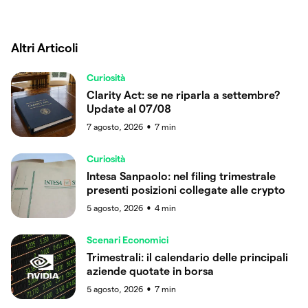
Altri Articoli
Curiosità
Clarity Act: se ne riparla a settembre?
Update al 07/08
7 agosto, 2026
7
min
●
Curiosità
Intesa Sanpaolo: nel filing trimestrale
presenti posizioni collegate alle crypto
5 agosto, 2026
4
min
●
Scenari Economici
Trimestrali: il calendario delle principali
aziende quotate in borsa
5 agosto, 2026
7
min
●