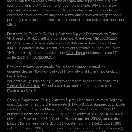
servizi: custodia e amministrazione di cripto-attività per conto di clienti;
scambio di cripto-attività con fondi; scambio di cripto-attività con altre
cripto-attività; esecuzione di ordini di cripto-attività per conto di clienti;
collocamento di cripto-attività; consulenza sulle cripto-attività; gestione di
portafoglio sulle cripto-attività; trasferimento di cripto-attività per conto dei
clienti.
Emittente del Token YNG. Young Platform S.p.A. è l'emittente del Token
YNG, cripto-attività di utilità ai sensi dell'art. 4, del Reg. (UE) 2023/1114
(MiCAR), diversa da asset-referenced (ART) token e da e-money token
(EMT). Le caratteristiche, i diritti, le funzioni operative e i rischi del Token
YNG sono integralmente descritti nel
White Paper
notificato in data 17
aprile 2026 (DTI: RGN2XS8ZG).
Documentazione contrattuale. Per le condizioni contrattuali ed
economiche, fai riferimento ai
Fogli informativi
e ai
Termini & Condizioni.
Per il dettaglio
dell'entità del gruppo Young Platform che ti fornisce i servizi, consulta i
Termini & Condizioni
. Per richieste di assistenza, contattaci tramite
l'
Assistenza Clienti.
Conto di Pagamento. Young Platform S.p.A. è iscritta nel relativo Registro
quale Agente nei Servizi di Pagamento di TPPay S.r.l. e, dunque, autorizzata
dall’Organismo Agenti e Mediatori (OAM) con identificativo n. 205532,
numero di iscrizione SP5627. TPPay S.r.l. è iscritto al n. 27 dell’Albo Istituti
di Moneta Elettronica (IMEL), Codice Meccanografico 36928, tenuto dalla
Banca d’Italia ai sensi dell’articolo 114-quater, comma 1 del D. Lgs. n. 385
del 1° settembre 1993, e successive modificazioni (Testo Unico Bancario),