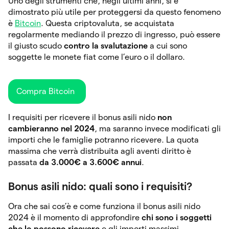
Uno degli strumenti che, negli ultimi anni, si è
dimostrato più utile per proteggersi da questo fenomeno
è
Bitcoin
. Questa criptovaluta, se acquistata
regolarmente mediando il prezzo di ingresso, può essere
il giusto scudo
contro la svalutazione
a cui sono
soggette le monete fiat come l’euro o il dollaro.
Compra Bitcoin
I requisiti per ricevere il bonus asili nido
non
cambieranno nel 2024
, ma saranno invece modificati gli
importi che le famiglie potranno ricevere. La quota
massima che verrà distribuita agli aventi diritto è
passata
da 3.000€ a 3.600€ annui
.
Bonus asili nido: quali sono i requisiti?
Ora che sai cos’è e come funziona il bonus asili nido
2024 è il momento di approfondire
chi sono i soggetti
che lo possono ricevere
e gli importi massimi