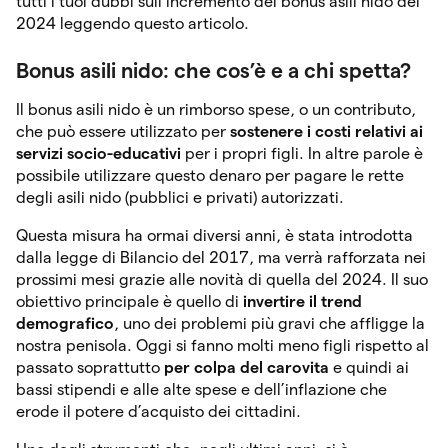
tutti i tuoi dubbi sull’incremento del bonus asili nido del
2024 leggendo questo articolo.
Bonus asili nido: che cos’è e a chi spetta?
Il bonus asili nido è un rimborso spese, o un contributo,
che può essere utilizzato per
sostenere i costi relativi ai
servizi socio-educativi
per i propri figli. In altre parole è
possibile utilizzare questo denaro per pagare le rette
degli asili nido (pubblici e privati) autorizzati.
Questa misura ha ormai diversi anni, è stata introdotta
dalla legge di Bilancio del 2017, ma verrà rafforzata nei
prossimi mesi grazie alle novità di quella del 2024. Il suo
obiettivo principale è quello di
invertire il trend
demografico
, uno dei problemi più gravi che affligge la
nostra penisola. Oggi si fanno molti meno figli rispetto al
passato soprattutto
per colpa del carovita
e quindi ai
bassi stipendi e alle alte spese e dell’inflazione che
erode il potere d’acquisto dei cittadini.