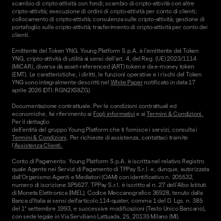
scambio di cripto-attività con fondi; scambio di cripto-attività con altre
cripto-attività; esecuzione di ordini di cripto-attività per conto di clienti;
collocamento di cripto-attività; consulenza sulle cripto-attività; gestione di
portafoglio sulle cripto-attività; trasferimento di cripto-attività per conto dei
clienti.
Emittente del Token YNG. Young Platform S.p.A. è l'emittente del Token
YNG, cripto-attività di utilità ai sensi dell'art. 4, del Reg. (UE) 2023/1114
(MiCAR), diversa da asset-referenced (ART) token e da e-money token
(EMT). Le caratteristiche, i diritti, le funzioni operative e i rischi del Token
YNG sono integralmente descritti nel
White Paper
notificato in data 17
aprile 2026 (DTI: RGN2XS8ZG).
Documentazione contrattuale. Per le condizioni contrattuali ed
economiche, fai riferimento ai
Fogli informativi
e ai
Termini & Condizioni.
Per il dettaglio
dell'entità del gruppo Young Platform che ti fornisce i servizi, consulta i
Termini & Condizioni
. Per richieste di assistenza, contattaci tramite
l'
Assistenza Clienti.
Conto di Pagamento. Young Platform S.p.A. è iscritta nel relativo Registro
quale Agente nei Servizi di Pagamento di TPPay S.r.l. e, dunque, autorizzata
dall’Organismo Agenti e Mediatori (OAM) con identificativo n. 205532,
numero di iscrizione SP5627. TPPay S.r.l. è iscritto al n. 27 dell’Albo Istituti
di Moneta Elettronica (IMEL), Codice Meccanografico 36928, tenuto dalla
Banca d’Italia ai sensi dell’articolo 114-quater, comma 1 del D. Lgs. n. 385
del 1° settembre 1993, e successive modificazioni (Testo Unico Bancario),
con sede legale in Via Serviliano Lattuada, 25, 20135 Milano (MI).