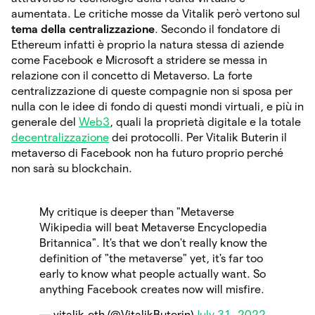
aumentata. Le critiche mosse da Vitalik però vertono sul
tema della centralizzazione
. Secondo il fondatore di
Ethereum infatti è proprio la natura stessa di aziende
come Facebook e Microsoft a stridere se messa in
relazione con il concetto di Metaverso. La forte
centralizzazione di queste compagnie non si sposa per
nulla con le idee di fondo di questi mondi virtuali, e più in
generale del
Web3
, quali la proprietà digitale e la totale
decentralizzazione
dei protocolli. Per Vitalik Buterin il
metaverso di Facebook non ha futuro proprio perché
non sarà su blockchain.
My critique is deeper than "Metaverse
Wikipedia will beat Metaverse Encyclopedia
Britannica". It's that we don't really know the
definition of "the metaverse" yet, it's far too
early to know what people actually want. So
anything Facebook creates now will misfire.
— vitalik.eth (@VitalikButerin)
July 31, 2022