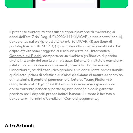
Il presente contenuto costituisce comunicazione di marketing ai
sensi dell'art. 7 del Reg. (UE) 2023/1114 (MiCAR) e non costituisce: (i)
consulenza sulle cripto-attività ex art. 80 MiCAR; (ii) gestione di
portafogli ex art. 81 MiCAR; (iii) raccomandazione personalizzata. Le
cripto-attività sono soggette ai rischi descritti nell'
Informativa
Generale sui Rischi
; comportano un rischio significativo di perdita
anche integrale del capitale impiegato. L’utente è invitato a compiere
valutazioni autonome e consapevoli, consultando i
Termini e
Condizioni
e, se del caso, rivolgendosi a un consulente professionale
qualificato, prima di adottare qualsiasi decisione di natura economica
o finanziaria. Il conto di pagamento offerto da Young Platform è
disciplinato dal D.Lgs. 11/2010 e non può essere equiparato a un
conto corrente bancario; pertanto, non beneficia delle garanzie
previste per i depositi presso istituti bancari. L’utente è invitato a
consultare i
Termini e Condizioni Conto di pagamento
.
Altri Articoli