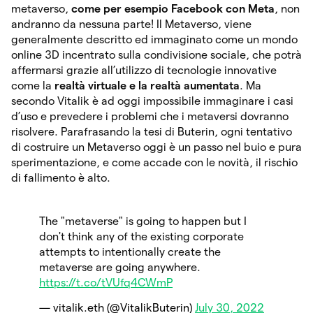
metaverso,
come per esempio Facebook con Meta
, non
andranno da nessuna parte! Il Metaverso, viene
generalmente descritto ed immaginato come un mondo
online 3D incentrato sulla condivisione sociale, che potrà
affermarsi grazie all’utilizzo di tecnologie innovative
come la
realtà virtuale e la realtà aumentata
. Ma
secondo Vitalik è ad oggi impossibile immaginare i casi
d’uso e prevedere i problemi che i metaversi dovranno
risolvere. Parafrasando la tesi di Buterin, ogni tentativo
di costruire un Metaverso oggi è un passo nel buio e pura
sperimentazione, e come accade con le novità, il rischio
di fallimento è alto.
The "metaverse" is going to happen but I
don't think any of the existing corporate
attempts to intentionally create the
metaverse are going anywhere.
https://t.co/tVUfq4CWmP
— vitalik.eth (@VitalikButerin)
July 30, 2022