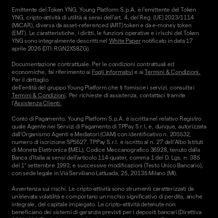
Emittente del Token YNG. Young Platform S.p.A. è l'emittente del Token
YNG, cripto-attività di utilità ai sensi dell'art. 4, del Reg. (UE) 2023/1114
(MiCAR), diversa da asset-referenced (ART) token e da e-money token
(EMT). Le caratteristiche, i diritti, le funzioni operative e i rischi del Token
YNG sono integralmente descritti nel
White Paper
notificato in data 17
aprile 2026 (DTI: RGN2XS8ZG).
Documentazione contrattuale. Per le condizioni contrattuali ed
economiche, fai riferimento ai
Fogli informativi
e ai
Termini & Condizioni.
Per il dettaglio
dell'entità del gruppo Young Platform che ti fornisce i servizi, consulta i
Termini & Condizioni
. Per richieste di assistenza, contattaci tramite
l'
Assistenza Clienti.
Conto di Pagamento. Young Platform S.p.A. è iscritta nel relativo Registro
quale Agente nei Servizi di Pagamento di TPPay S.r.l. e, dunque, autorizzata
dall’Organismo Agenti e Mediatori (OAM) con identificativo n. 205532,
numero di iscrizione SP5627. TPPay S.r.l. è iscritto al n. 27 dell’Albo Istituti
di Moneta Elettronica (IMEL), Codice Meccanografico 36928, tenuto dalla
Banca d’Italia ai sensi dell’articolo 114-quater, comma 1 del D. Lgs. n. 385
del 1° settembre 1993, e successive modificazioni (Testo Unico Bancario),
con sede legale in Via Serviliano Lattuada, 25, 20135 Milano (MI).
Avvertenza sui rischi. Le cripto-attività sono strumenti caratterizzati da
un'elevata volatilità e comportano un rischio significativo di perdita, anche
integrale, del capitale impiegato. Le cripto-attività detenute non
beneficiano dei sistemi di garanzia previsti per i depositi bancari (Direttiva