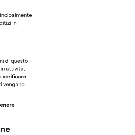
principalmente
itizi in
ni di questo
n attività,
to
verificare
nti vengano
enere
one