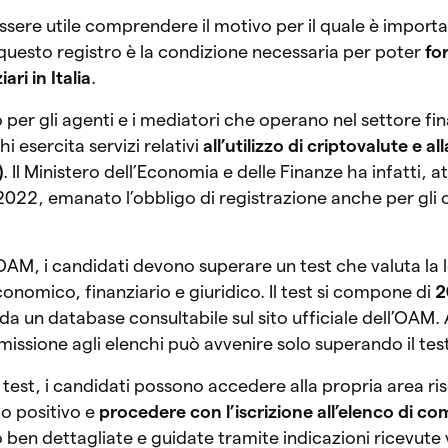
sere utile comprendere il motivo per il quale è importan
a questo registro è la condizione necessaria per poter
fo
ari in Italia
.
per gli agenti e i mediatori che operano nel settore fin
i esercita servizi relativi
all’utilizzo di criptovalute e al
)
. Il Ministero dell’Economia e delle Finanze ha infatti, at
022, emanato l’obbligo di registrazione anche per gli o
’OAM, i candidati devono superare un test che valuta la 
nomico, finanziario e giuridico. Il test si compone di
2
 da un database consultabile sul sito ufficiale dell’OAM. 
issione agli elenchi può avvenire solo superando il tes
test, i candidati possono accedere alla propria area ris
to positivo e
procedere con l’iscrizione all’elenco di c
o ben dettagliate e guidate tramite indicazioni ricevute 