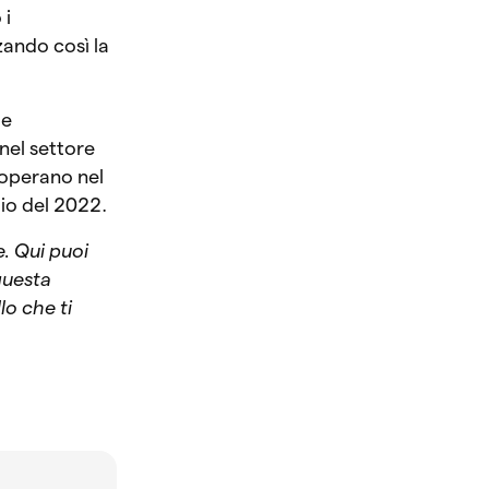
 i
zando così la
de
 nel settore
i operano nel
io del 2022.
e. Qui puoi
questa
lo che ti