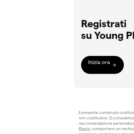
Registrati
su Young P
Inizia ora
Il presente contenuto costitu
non costituisce: (i) consulenza 
raccomandazione personalizzata.
Rischi
; comportano un rischio 
compiere valutazioni autonom