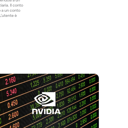
aria. Il conto
o a un conto
 L’utente è