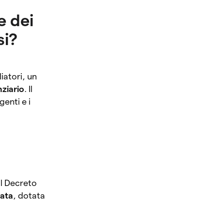
e dei
si?
iatori, un
nziario
. Il
genti e i
al Decreto
vata
, dotata