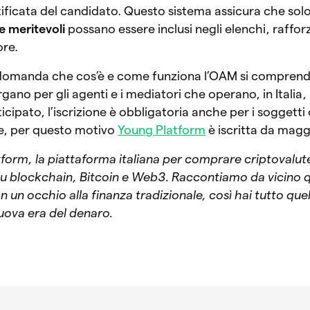
rtificata del candidato. Questo sistema assicura che solo
 e meritevoli
possano essere inclusi negli elenchi, raffor
ore.
domanda che cos’è e come funziona l’OAM si compren
gano per gli agenti e i mediatori che operano, in Italia,
icipato, l’iscrizione è obbligatoria anche per i soggett
te, per questo motivo
Young Platform
è iscritta da magg
tform, la piattaforma italiana per comprare criptovalut
 su blockchain, Bitcoin e Web3. Raccontiamo da vicino 
n occhio alla finanza tradizionale, così hai tutto quel
nuova era del denaro.