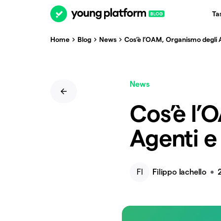
Ta
Home
Blog
News
Cos’è l’OAM, Organismo degli A
News
Cos’è l’
Agenti e
FI
Filippo Iachello