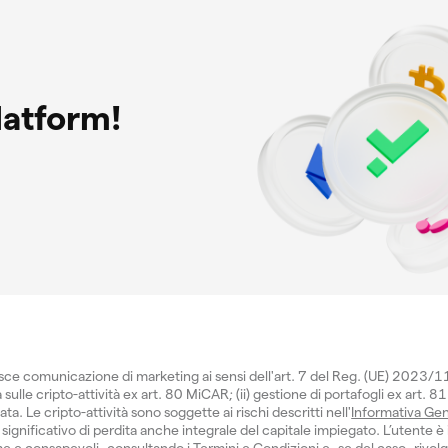
latform!
isce comunicazione di marketing ai sensi dell'art. 7 del Reg. (UE) 2023/
sulle cripto-attività ex art. 80 MiCAR; (ii) gestione di portafogli ex art. 81
 Le cripto-attività sono soggette ai rischi descritti nell'
Informativa Gen
significativo di perdita anche integrale del capitale impiegato. L’utente è 
e e consapevoli, consultando i
Termini e Condizioni
e, se del caso, rivol