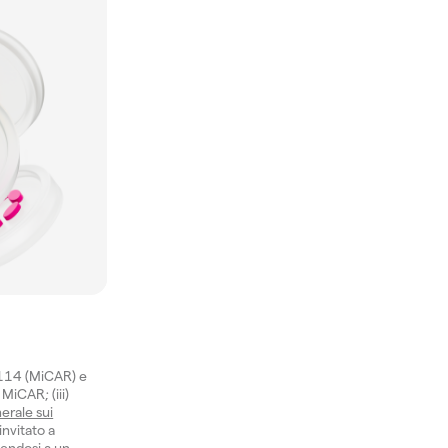
1114 (MiCAR) e
 MiCAR; (iii)
erale sui
invitato a
gendosi a un