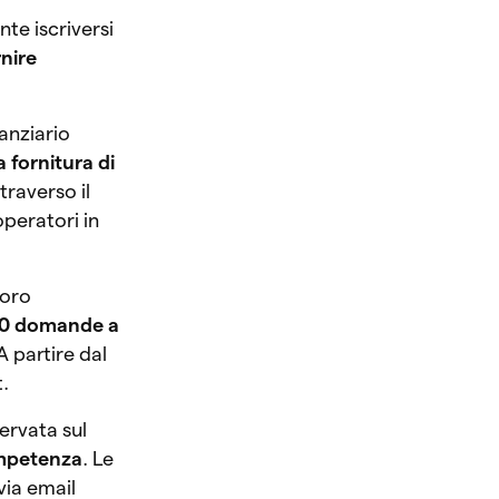
te iscriversi
rnire
anziario
la fornitura di
traverso il
peratori in
loro
0 domande a
A partire dal
t.
ervata sul
ompetenza
. Le
via email