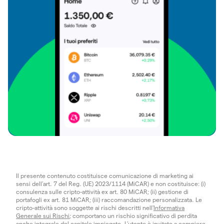
Il presente contenuto costituisce comunicazione di marketing ai
sensi dell'art. 7 del Reg. (UE) 2023/1114 (MiCAR) e non costituisce: (i)
consulenza sulle cripto-attività ex art. 80 MiCAR; (ii) gestione di
portafogli ex art. 81 MiCAR; (iii) raccomandazione personalizzata. Le
cripto-attività sono soggette ai rischi descritti nell'
Informativa
Generale sui Rischi
; comportano un rischio significativo di perdita
anche integrale del capitale impiegato. L’utente è invitato a compiere