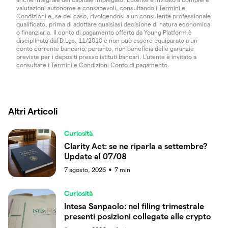
valutazioni autonome e consapevoli, consultando i
Termini e
Condizioni
e, se del caso, rivolgendosi a un consulente professionale
qualificato, prima di adottare qualsiasi decisione di natura economica
o finanziaria. Il conto di pagamento offerto da Young Platform è
disciplinato dal D.Lgs. 11/2010 e non può essere equiparato a un
conto corrente bancario; pertanto, non beneficia delle garanzie
previste per i depositi presso istituti bancari. L’utente è invitato a
consultare i
Termini e Condizioni Conto di pagamento
.
Altri Articoli
Curiosità
Clarity Act: se ne riparla a settembre?
Update al 07/08
7 agosto, 2026
7
min
●
Curiosità
Intesa Sanpaolo: nel filing trimestrale
presenti posizioni collegate alle crypto