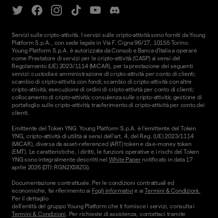
Servizi sulle cripto-attività. I servizi sulle cripto-attività sono forniti da Young
Platform S.p.A., con sede legale in Via F. Cigna 96/17, 10155 Torino.
Young Platform S.p.A. è autorizzata da Consob e Banca d'Italia a operare
come Prestatore di servizi per le cripto-attività (CASP) ai sensi del
Regolamento (UE) 2023/1114 (MiCAR), per la prestazione dei seguenti
servizi: custodia e amministrazione di cripto-attività per conto di clienti;
scambio di cripto-attività con fondi; scambio di cripto-attività con altre
cripto-attività; esecuzione di ordini di cripto-attività per conto di clienti;
collocamento di cripto-attività; consulenza sulle cripto-attività; gestione di
portafoglio sulle cripto-attività; trasferimento di cripto-attività per conto dei
clienti.
Emittente del Token YNG. Young Platform S.p.A. è l'emittente del Token
YNG, cripto-attività di utilità ai sensi dell'art. 4, del Reg. (UE) 2023/1114
(MiCAR), diversa da asset-referenced (ART) token e da e-money token
(EMT). Le caratteristiche, i diritti, le funzioni operative e i rischi del Token
YNG sono integralmente descritti nel
White Paper
notificato in data 17
aprile 2026 (DTI: RGN2XS8ZG).
Documentazione contrattuale. Per le condizioni contrattuali ed
economiche, fai riferimento ai
Fogli informativi
e ai
Termini & Condizioni.
Per il dettaglio
dell'entità del gruppo Young Platform che ti fornisce i servizi, consulta i
Termini & Condizioni
. Per richieste di assistenza, contattaci tramite