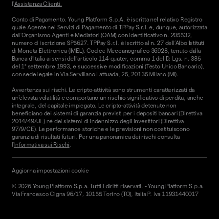
l'
Assistenza Clienti.
Conto di Pagamento. Young Platform S.p.A. è iscritta nel relativo Registro
quale Agente nei Servizi di Pagamento di TPPay S.r.l. e, dunque, autorizzata
dall’Organismo Agenti e Mediatori (OAM) con identificativo n. 205532,
numero di iscrizione SP5627. TPPay S.r.l. è iscritto al n. 27 dell’Albo Istituti
di Moneta Elettronica (IMEL), Codice Meccanografico 36928, tenuto dalla
Banca d’Italia ai sensi dell’articolo 114-quater, comma 1 del D. Lgs. n. 385
del 1° settembre 1993, e successive modificazioni (Testo Unico Bancario),
con sede legale in Via Serviliano Lattuada, 25, 20135 Milano (MI).
Avvertenza sui rischi. Le cripto-attività sono strumenti caratterizzati da
un'elevata volatilità e comportano un rischio significativo di perdita, anche
integrale, del capitale impiegato. Le cripto-attività detenute non
beneficiano dei sistemi di garanzia previsti per i depositi bancari (Direttiva
2014/49/UE) né dei sistemi di indennizzo degli investitori (Direttiva
97/9/CE). Le performance storiche e le previsioni non costituiscono
garanzia di risultati futuri. Per una panoramica dei rischi consulta
l'
Informativa sui Rischi
.
Aggiorna impostazioni cookie
©
2026
Young Platform S.p.a. Tutti i diritti riservati.
-
Young Platform S.p.a.
Via Francesco Cigna 96/17, 10155 Torino (TO), Italia P. Iva 11931440017