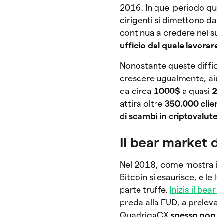
2016. In quel periodo qua
dirigenti si dimettono d
continua a credere nel 
ufficio dal quale lavorar
Nonostante queste diffic
crescere ugualmente, a
da circa
1000$
a quasi
2
attira oltre
350.000 clien
di scambi in criptovalute
Il bear market 
Nel 2018, come mostra il 
Bitcoin si esaurisce, e le
parte truffe.
Inizia il be
preda alla FUD, a preleva
QuadrigaCX
spesso non