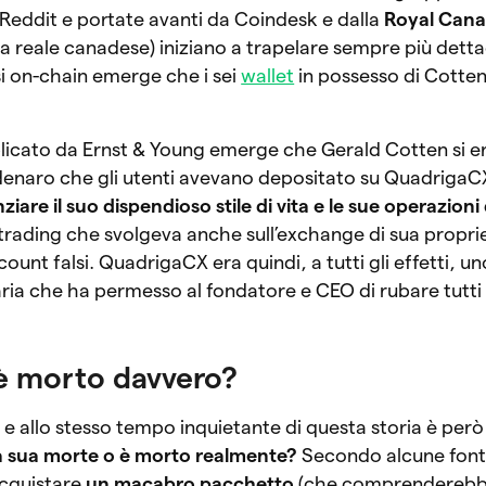
Reddit e portate avanti da Coindesk e dalla
Royal Cana
zia reale canadese) iniziano a trapelare sempre più detta
si on-chain emerge che i sei
wallet
in possesso di Cotten
blicato da Ernst & Young emerge che Gerald Cotten si e
 denaro che gli utenti avevano depositato su QuadrigaC
ziare il suo dispendioso stile di vita e le sue operazioni
 trading che svolgeva anche sull’exchange di sua propri
account falsi. QuadrigaCX era quindi, a tutti gli effetti,
ria che ha permesso al fondatore e CEO di rubare tutti i
è morto davvero?
 e allo stesso tempo inquietante di questa storia è però 
la sua morte o è morto realmente?
Secondo alcune fonti 
acquistare
un macabro pacchetto
(che comprenderebb