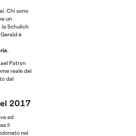
ai. Chi sono
me un
 la Schulich
 Gerald è
ria.
ael Patryn
ome reale del
to dal
del 2017
ova ad
sa il
andonato nel