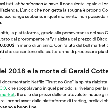
si tutti
abbandonano la nave
. Il consulente legale e i pr
all’azienda. L’unico che non getta la spugna è proprio C
suo exchange sebbene, in quel momento, non possieda
e.
oltà, la piattaforma, grazie alla perseveranza del suo C
iutato dal prorompente
rally
rialzista del prezzo di Bitc
0.000$
in meno di un anno. Con l’aiuto del bull marke
ti
che consentono alla piattaforma di processare
più d
.
del 2018 e la morte di Gerald Cott
documentario Netflix “Trust no One” la spinta rialzista 
ICO
, che spopolavano in quel periodo, si rivelano per l
ar market
. Il crollo dei prezzi delle criptovalute induce gli 
re i propri asset dalle piattaforme di trading; prelievi c
 vanno a buon fine.