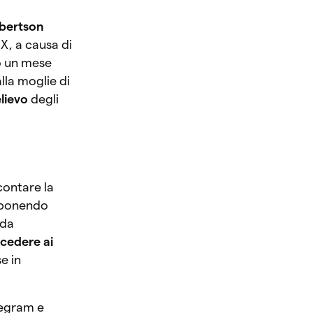
obertson
X, a causa di
o un mese
lla moglie di
elievo
degli
contare la
, ponendo
nda
cedere ai
e in
elegram e