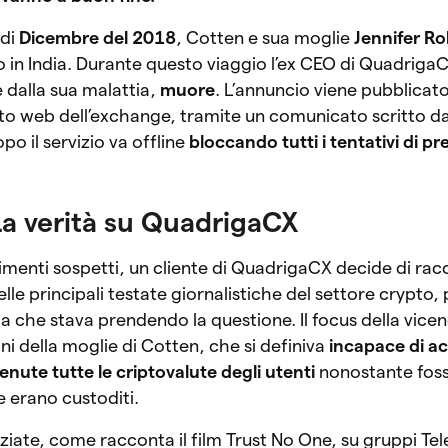
di
Dicembre del 2018
, Cotten e sua moglie
Jennifer R
 in India. Durante questo viaggio l’ex CEO di QuadrigaC
dalla sua malattia,
muore
. L’annuncio viene pubblicat
to web dell’exchange, tramite un comunicato scritto da
po il servizio va offline
bloccando tutti i tentativi di pr
La verità su QuadrigaCX
nimenti sospetti, un cliente di QuadrigaCX decide di rac
elle principali testate giornalistiche del settore crypto
ga che stava prendendo la questione. Il focus della vice
ni della moglie di Cotten, che si definiva
incapace di ac
enute tutte le criptovalute degli utenti
nonostante foss
e erano custoditi.
iniziate, come racconta il film Trust No One, su gruppi T