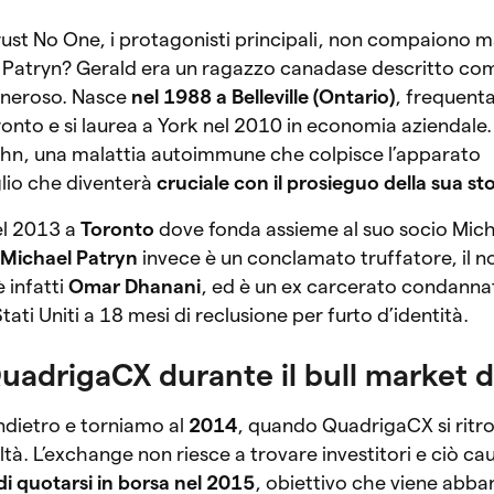
ust No One, i protagonisti principali, non compaiono m
 Patryn? Gerald era un ragazzo canadase descritto co
eneroso. Nasce
nel 1988 a Belleville (Ontario)
, frequenta
ronto e si laurea a York nel 2010 in economia aziendale.
ohn, una malattia autoimmune che colpisce l’apparato
glio che diventerà
cruciale con il prosieguo della sua sto
l 2013 a
Toronto
dove fonda assieme al suo socio Mich
.
Michael Patryn
invece è un conclamato truffatore, il n
 infatti
Omar Dhanani
, ed è un ex carcerato condanna
tati Uniti a 18 mesi di reclusione per furto d’identità.
QuadrigaCX durante il bull market 
ndietro e torniamo al
2014
, quando QuadrigaCX si ritr
ltà. L’exchange non riesce a trovare investitori e ciò cau
di quotarsi in borsa nel 2015
, obiettivo che viene abb