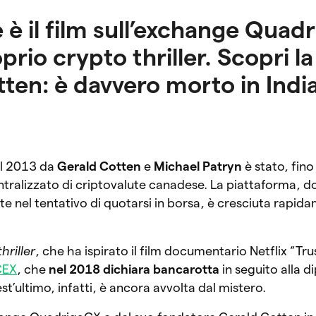
 è il film sull’exchange Quad
prio crypto thriller. Scopri la
ten: è davvero morto in India
el 2013 da
Gerald Cotten
e
Michael Patryn
è stato, fino 
ralizzato di criptovalute canadese. La piattaforma, d
trate nel tentativo di quotarsi in borsa, è cresciuta rapi
hriller
, che ha ispirato il film documentario Netflix “Tr
CEX
, che
nel 2018 dichiara bancarotta
in seguito alla di
st’ultimo, infatti, è ancora avvolta dal mistero.