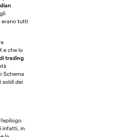
dian
gli
 erano tutti
ra
X e che lo
 di trading
età
 uno Schema
 soldi dei
l’epilogo.
infatti, in
e la