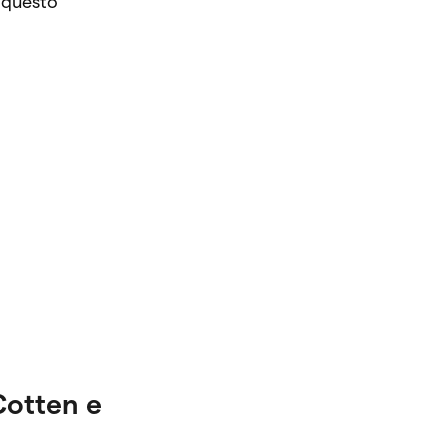
 questo
Cotten e