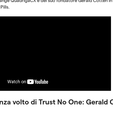
change QuadrigaCX e del suo fondatore Gerald Cotten in
ills.
nza volto di Trust No One: Gerald 