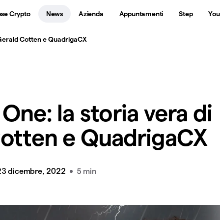
sse Crypto
News
Azienda
Appuntamenti
Step
You
i Gerald Cotten e QuadrigaCX
One: la storia vera di
Cotten e QuadrigaCX
23 dicembre, 2022
5 min