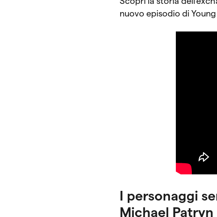
Scopri la storia dell’ex
nuovo episodio di Young P
I personaggi se
Michael Patryn