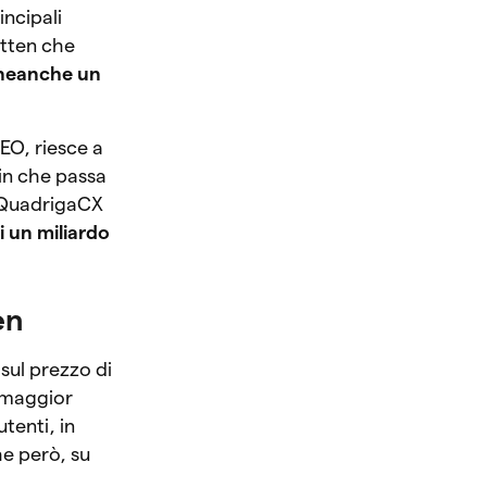
incipali
otten che
neanche un
EO, riesce a
oin che passa
t QuadrigaCX
i un miliardo
en
sul prezzo di
a maggior
utenti, in
he però, su