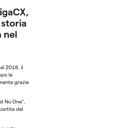
rigaCX,
 storia
 nel
al 2018, il
opo le
damente grazie
ust No One”,
partita del