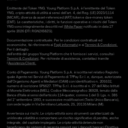
Emittente del Token YNG. Young Platform S.p.A. è l'emittente del Token
YNG, cripto-attività di utilità ai sensi dell'art. 4, del Reg. (UE) 2023/1114
(MiCAR), diversa da asset-referenced (ART) token e da e-money token
(EMT). Le caratteristiche, i diritti, le funzioni operative e i rischi del Token
YNG sono integralmente descritti nel
White Paper
notificato in data 17
aprile 2026 (DTI: RGN2XS8ZG).
Documentazione contrattuale. Per le condizioni contrattuali ed
economiche, fai riferimento ai
Fogli informativi
e ai
Termini & Condizioni.
Per il dettaglio
dell'entità del gruppo Young Platform che ti fornisce i servizi, consulta i
Termini & Condizioni
. Per richieste di assistenza, contattaci tramite
l'
Assistenza Clienti.
Conto di Pagamento. Young Platform S.p.A. è iscritta nel relativo Registro
quale Agente nei Servizi di Pagamento di TPPay S.r.l. e, dunque, autorizzata
dall’Organismo Agenti e Mediatori (OAM) con identificativo n. 205532,
numero di iscrizione SP5627. TPPay S.r.l. è iscritto al n. 27 dell’Albo Istituti
di Moneta Elettronica (IMEL), Codice Meccanografico 36928, tenuto dalla
Banca d’Italia ai sensi dell’articolo 114-quater, comma 1 del D. Lgs. n. 385
del 1° settembre 1993, e successive modificazioni (Testo Unico Bancario),
con sede legale in Via Serviliano Lattuada, 25, 20135 Milano (MI).
Avvertenza sui rischi. Le cripto-attività sono strumenti caratterizzati da
un'elevata volatilità e comportano un rischio significativo di perdita, anche
integrale, del capitale impiegato. Le cripto-attività detenute non
beneficiano dei sistemi di garanzia previsti per i depositi bancari (Direttiva