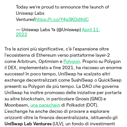
Today we're proud to announce the launch of
Uniswap Labs
Ventures!
https://t.co/Y4gSKOd9dC
— Uniswap Labs 🦄 (@Uniswap)
April 11,
2022
Tra le azioni più significative, c’è l’espansione oltre
l’ecosistema di Ethereum verso piattaforme layer-2
come Arbitrum, Optimism e
Polygon
. Proprio su Polygon
il DEX, implementato a fine 2021, ha riscosso un enorme
successo! In poco tempo, UniSwap ha scalzato altri
exchange decentralizzati come SushiSwap o QuickSwap
presenti su Polygon da più tempo. La DAO che governa
UniSwap ha inoltre promosso delle iniziative per portarla
su altre blockchain, in particolare Gnosis (GNO) e
Moonbeam,
una parachain
di Polkadot (DOT).
L’exchange ha anche deciso di provare a esplorare
orizzonti oltre la finanza decentralizzata, istituendo gli
UniSwap Lab Ventures
(ULV), un fondo di investimenti