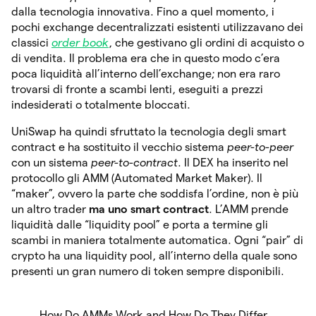
dalla tecnologia innovativa. Fino a quel momento, i
pochi exchange decentralizzati esistenti utilizzavano dei
classici
order book
, che gestivano gli ordini di acquisto o
di vendita. Il problema era che in questo modo c’era
poca liquidità all’interno dell’exchange; non era raro
trovarsi di fronte a scambi lenti, eseguiti a prezzi
indesiderati o totalmente bloccati.
UniSwap ha quindi sfruttato la tecnologia degli smart
contract e ha sostituito il vecchio sistema
peer-to-peer
con un sistema
peer-to-contract
. Il DEX ha inserito nel
protocollo gli AMM (Automated Market Maker). Il
“maker”, ovvero la parte che soddisfa l’ordine, non è più
un altro trader
ma uno smart contract
. L’AMM prende
liquidità dalle “liquidity pool” e porta a termine gli
scambi in maniera totalmente automatica. Ogni “pair” di
crypto ha una liquidity pool, all’interno della quale sono
presenti un gran numero di token sempre disponibili.
How Do AMMs Work and How Do They Differ