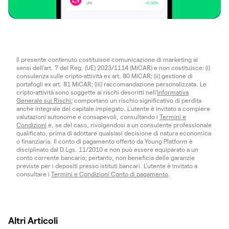
Il presente contenuto costituisce comunicazione di marketing ai
sensi dell'art. 7 del Reg. (UE) 2023/1114 (MiCAR) e non costituisce: (i)
consulenza sulle cripto-attività ex art. 80 MiCAR; (ii) gestione di
portafogli ex art. 81 MiCAR; (iii) raccomandazione personalizzata. Le
cripto-attività sono soggette ai rischi descritti nell'
Informativa
Generale sui Rischi
; comportano un rischio significativo di perdita
anche integrale del capitale impiegato. L’utente è invitato a compiere
valutazioni autonome e consapevoli, consultando i
Termini e
Condizioni
e, se del caso, rivolgendosi a un consulente professionale
qualificato, prima di adottare qualsiasi decisione di natura economica
o finanziaria. Il conto di pagamento offerto da Young Platform è
disciplinato dal D.Lgs. 11/2010 e non può essere equiparato a un
conto corrente bancario; pertanto, non beneficia delle garanzie
previste per i depositi presso istituti bancari. L’utente è invitato a
consultare i
Termini e Condizioni Conto di pagamento
.
Altri Articoli