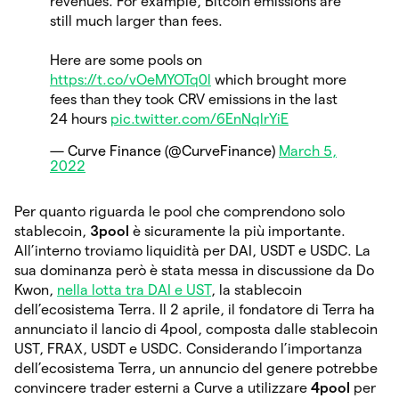
revenues. For example, Bitcoin emissions are
still much larger than fees.
Here are some pools on
https://t.co/vOeMYOTq0l
which brought more
fees than they took CRV emissions in the last
24 hours
pic.twitter.com/6EnNqlrYiE
— Curve Finance (@CurveFinance)
March 5,
2022
Per quanto riguarda le pool che comprendono solo
stablecoin,
3pool
è sicuramente la più importante.
All’interno troviamo liquidità per DAI, USDT e USDC. La
sua dominanza però è stata messa in discussione da Do
Kwon,
nella lotta tra DAI e UST
, la stablecoin
dell’ecosistema Terra. Il 2 aprile, il fondatore di Terra ha
annunciato il lancio di 4pool, composta dalle stablecoin
UST, FRAX, USDT e USDC. Considerando l’importanza
dell’ecosistema Terra, un annuncio del genere potrebbe
convincere trader esterni a Curve a utilizzare
4pool
per