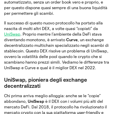
automatizzato, senza un order book vero e proprio, e
per questo dispone quasi sempre di una buona liquidità
per permettere gli scambi.
Il successo di questo nuovo protocollo ha portato alla
nascita di molti altri DEX, a volte quasi “copiati” da
UniSwap
. Proprio mentre l’ambiente della DeFi stava
diventando monotono, è arrivato
Curve
, un exchange
decentralizzato multichain specializzato negli scambi di
stablecoin. Questo DEX risolve un problema di UniSwap,
ovvero la volatilità delle pool quando le crypto che si
scambiano hanno prezzi simili. Vediamo le differenze tra
UniSwap e Curve e qual è il miglior DEX nel 2022.
UniSwap, pioniera degli exchange
decentralizzati
Chi prima arriva meglio alloggia: anche se le “copie”
abbondano,
UniSwap
è il DEX con i volumi più alti del
mercato DeFi. Dal 2018, il protocollo ha rivoluzionato il
mercato crypto con la sua piattaforma user-friendly e