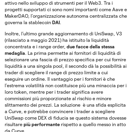
attivo nello sviluppo di strumenti per il Web3. Tra i
progetti supportati ci sono nomi importanti come Aave e
MakerDAO, l’organizzazione autonoma centralizzata che
governa la stablecoin
DAI
.
Inoltre, l’ultimo grande aggiornamento di UniSwap, V3
(rilasciato a maggio 2021) ha istituito la liquidità
concentrata e i range order,
due facce della stessa
medaglia
. La prima permette ai fornitori di liquidità di
selezionare una fascia di prezzo specifica per cui fornire
liquidità a una singola pool, il secondo dà la possibilità ai
trader di scegliere il range di prezzo limite a cui
eseguire un ordine. Il vantaggio per i fornitori è che
l’estrema volatilità non costituisce più una minaccia per i
loro token, mentre per i trader significa avere
commissioni più proporzionate al rischio e minore
slittamento dei prezzi. La soluzione è una sfida esplicita
a Curve, e potrebbe convincere i trader a scegliere
UniSwap come DEX di fiducia se questo sistema dovesse
risultare
più performante
rispetto a quello messo in atto
da Curve.