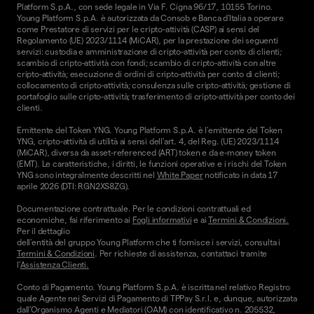
Platform S.p.A., con sede legale in Via F. Cigna 96/17, 10155 Torino.
Young Platform S.p.A. è autorizzata da Consob e Banca d'Italia a operare
come Prestatore di servizi per le cripto-attività (CASP) ai sensi del
Regolamento (UE) 2023/1114 (MiCAR), per la prestazione dei seguenti
servizi: custodia e amministrazione di cripto-attività per conto di clienti;
scambio di cripto-attività con fondi; scambio di cripto-attività con altre
cripto-attività; esecuzione di ordini di cripto-attività per conto di clienti;
collocamento di cripto-attività; consulenza sulle cripto-attività; gestione di
portafoglio sulle cripto-attività; trasferimento di cripto-attività per conto dei
clienti.
Emittente del Token YNG. Young Platform S.p.A. è l'emittente del Token
YNG, cripto-attività di utilità ai sensi dell'art. 4, del Reg. (UE) 2023/1114
(MiCAR), diversa da asset-referenced (ART) token e da e-money token
(EMT). Le caratteristiche, i diritti, le funzioni operative e i rischi del Token
YNG sono integralmente descritti nel
White Paper
notificato in data 17
aprile 2026 (DTI: RGN2XS8ZG).
Documentazione contrattuale. Per le condizioni contrattuali ed
economiche, fai riferimento ai
Fogli informativi
e ai
Termini & Condizioni.
Per il dettaglio
dell'entità del gruppo Young Platform che ti fornisce i servizi, consulta i
Termini & Condizioni
. Per richieste di assistenza, contattaci tramite
l'
Assistenza Clienti.
Conto di Pagamento. Young Platform S.p.A. è iscritta nel relativo Registro
quale Agente nei Servizi di Pagamento di TPPay S.r.l. e, dunque, autorizzata
dall’Organismo Agenti e Mediatori (OAM) con identificativo n. 205532,