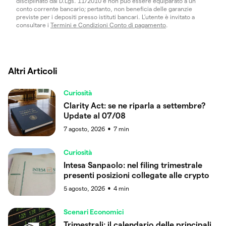
disciplinato dal D.Lgs. 11/2010 e non può essere equiparato a un
conto corrente bancario; pertanto, non beneficia delle garanzie
previste per i depositi presso istituti bancari. L’utente è invitato a
consultare i
Termini e Condizioni Conto di pagamento
.
Altri Articoli
Curiosità
Clarity Act: se ne riparla a settembre?
Update al 07/08
7 agosto, 2026
7
min
●
Curiosità
Intesa Sanpaolo: nel filing trimestrale
presenti posizioni collegate alle crypto
5 agosto, 2026
4
min
●
Scenari Economici
Trimestrali: il calendario delle principali