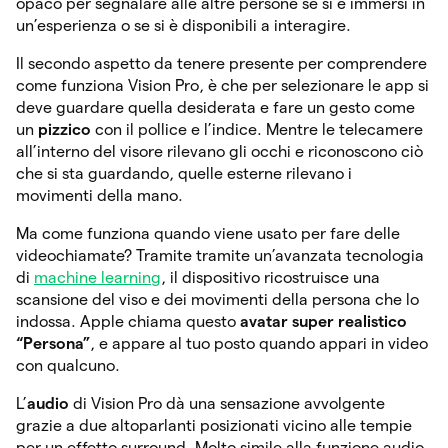
opaco per segnalare alle altre persone se si è immersi in
un’esperienza o se si è disponibili a interagire.
Il secondo aspetto da tenere presente per comprendere
come funziona Vision Pro, è che per selezionare le app si
deve guardare quella desiderata e fare un gesto come
un
pizzico
con il pollice e l’indice. Mentre le telecamere
all’interno del visore rilevano gli occhi e riconoscono ciò
che si sta guardando, quelle esterne rilevano i
movimenti della mano.
Ma come funziona quando viene usato per fare delle
videochiamate? Tramite tramite un’avanzata tecnologia
di
machine learning
, il dispositivo ricostruisce una
scansione del viso e dei movimenti della persona che lo
indossa. Apple chiama questo
avatar super realistico
“Persona”
, e appare al tuo posto quando appari in video
con qualcuno.
L’
audio
di Vision Pro dà una sensazione avvolgente
grazie a due altoparlanti posizionati vicino alle tempie
per un effetto surround. Molto simile alla funzione audio