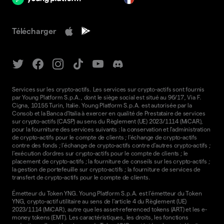
Télécharger
Services sur les crypto-actifs. Les services sur crypto-actifs sont fournis
par Young Platform S.p.A., dont le siège social est situé au 96/17, Via F.
Cigna, 10155 Turin, Italie. Young Platform S.p.A. est autorisée par la
Consob et la Banca d'Italia à exercer en qualité de Prestataire de services
sur crypto-actifs (CASP) au sens du Règlement (UE) 2023/1114 (MiCAR),
pour la fourniture des services suivants : la conservation et l'administration
de crypto-actifs pour le compte de clients ; l'échange de crypto-actifs
contre des fonds ; l'échange de crypto-actifs contre d'autres crypto-actifs ;
l'exécution d'ordres sur crypto-actifs pour le compte de clients ; le
placement de crypto-actifs ; la fourniture de conseils sur les crypto-actifs ;
la gestion de portefeuille sur crypto-actifs ; la fourniture de services de
transfert de crypto-actifs pour le compte de clients.
Émetteur du Token YNG. Young Platform S.p.A. est l'émetteur du Token
YNG, crypto-actif utilitaire au sens de l'article 4 du Règlement (UE)
2023/1114 (MiCAR), autre que les asset-referenced tokens (ART) et les e-
money tokens (EMT). Les caractéristiques, les droits, les fonctions