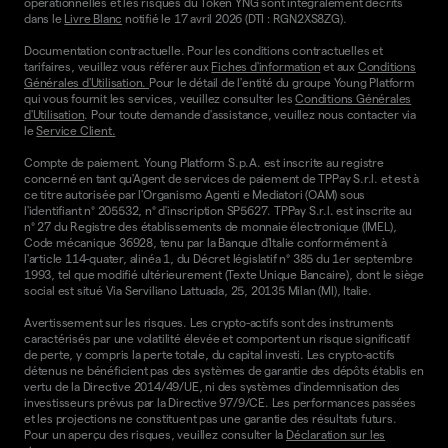
opérationnelles et les risques du Token YNG sont intégralement décrits
dans le
Livre Blanc
notifié le 17 avril 2026 (DTI : RGN2XS8ZG).
Documentation contractuelle. Pour les conditions contractuelles et
tarifaires, veuillez vous référer aux
Fiches d'information
et aux
Conditions
Générales d'Utilisation.
Pour le détail de l'entité du groupe Young Platform
qui vous fournit les services, veuillez consulter les
Conditions Générales
d'Utilisation
. Pour toute demande d'assistance, veuillez nous contacter via
le
Service Client.
Compte de paiement. Young Platform S.p.A. est inscrite au registre
concerné en tant qu'Agent de services de paiement de TPPay S.r.l. et est à
ce titre autorisée par l'Organismo Agenti e Mediatori (OAM) sous
l'identifiant n° 205532, n° d'inscription SP5627. TPPay S.r.l. est inscrite au
n° 27 du Registre des établissements de monnaie électronique (IMEL),
Code mécanique 36928, tenu par la Banque d'Italie conformément à
l'article 114-quater, alinéa 1, du Décret législatif n° 385 du 1er septembre
1993, tel que modifié ultérieurement (Texte Unique Bancaire), dont le siège
social est situé Via Serviliano Lattuada, 25, 20135 Milan (MI), Italie.
Avertissement sur les risques. Les crypto-actifs sont des instruments
caractérisés par une volatilité élevée et comportent un risque significatif
de perte, y compris la perte totale, du capital investi. Les crypto-actifs
détenus ne bénéficient pas des systèmes de garantie des dépôts établis en
vertu de la Directive 2014/49/UE, ni des systèmes d'indemnisation des
investisseurs prévus par la Directive 97/9/CE. Les performances passées
et les projections ne constituent pas une garantie des résultats futurs.
Pour un aperçu des risques, veuillez consulter la
Déclaration sur les