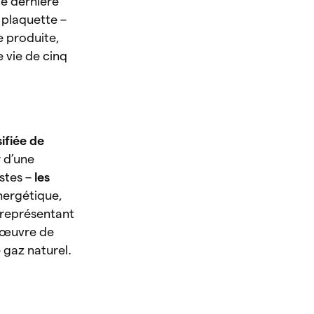
de dernière
plaquette –
re produite,
 vie de cinq
ifiée de
r d’une
istes –
les
nergétique,
 représentant
n œuvre de
 gaz naturel.