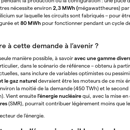
 pendant la production ou la configuration : une puce 
res nécessite environ
2,3 MWh (
mégawattheures) par 
ilicium sur laquelle les circuits sont fabriqués – pour êt
gurée et
80 MWh
pour fonctionner pendant un cycle de
 à cette demande à l’avenir ?
seule manière possible, à savoir
avec une gamme divers
rticulier, dans le scénario de référence – obtenu à parti
tuelles, sans inclure de variables optimistes ou pessim
t le gaz naturel
devraient être les moteurs de ce mix é
environ la moitié de la demande (450 TWh) et le second
). Vient ensuite
l’énergie nucléaire
qui, avec la mise e
res
(SMR), pourrait contribuer légèrement moins que le
cteur de l’énergie.