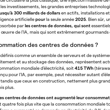
circulaire la plus classique, une injection massive de
les investissements, les grandes entreprises technolog
jusqu’à 300 milliards de dollars
en actifs, installations et
ligence artificielle
pour
la seule année
2025
. Bien sûr, 
 absorbée par
les centres de données, qui sont
essentiels
en œuvre de l’IA, mais qui sont extrêmement gourmands 
sommation des centres de données ?
 définis comme un ensemble de serveurs et de système
aitement et au stockage des données, représentent ac
ommation mondiale d’électricité, soit
415 TWh
(térawa
çu pour l’IA, par exemple, peut nécessiter autant d’éle
tandis que ceux en construction, nettement plus grand
is plus.
les centres de données ont augmenté leur consommat
it quatre fois plus vite que la consommation mondiale to