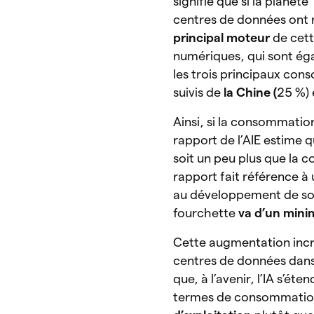
signifie que si la planè
centres de données ont 
principal moteur
de cett
numériques, qui sont ég
les trois principaux c
suivis de
la Chine (
25 %)
Ainsi, si la consommatio
rapport de l’AIE estime 
soit un peu plus que la
rapport fait référence à u
au développement de solu
fourchette
va d’un min
Cette augmentation incro
centres de données dan
que, à l’avenir, l’IA s’ét
termes de consommation, 