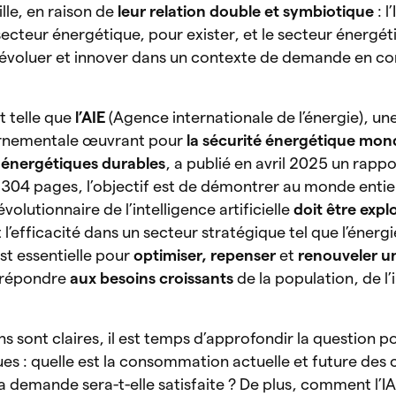
le, en raison de
leur relation double et symbiotique
: 
secteur énergétique, pour exister, et le secteur énergé
r évoluer et innover dans un contexte de demande en c
t telle que
l’AIE
(Agence internationale de l’énergie), un
ernementale œuvrant pour
la sécurité énergétique mon
s énergétiques durables
, a publié en avril 2025 un rappo
 304 pages, l’objectif est de démontrer au monde enti
évolutionnaire de l’intelligence artificielle
doit être expl
 l’efficacité dans un secteur stratégique tel que l’énergi
est essentielle pour
optimiser, repenser
et
renouveler u
t répondre
aux besoins croissants
de la population, de l’
ns sont claires, il est temps d’approfondir la question 
ues : quelle est la consommation actuelle et future des 
demande sera-t-elle satisfaite ? De plus, comment l’IA