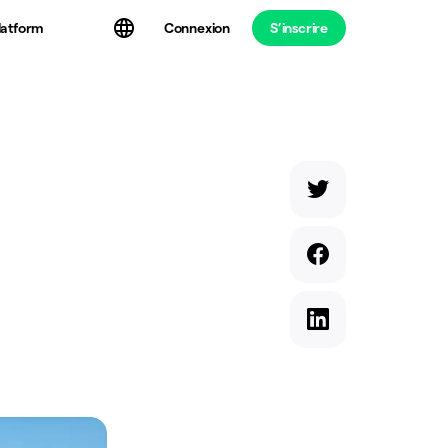
latform
Connexion
S’inscrire