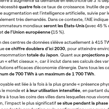
te Terre a augmenté sa demande en électricité de 3 % dep
nécessité
quatre fois
ce taux de croissance. Inutile de 
e augmentation est l’intelligence artificielle, suivie par l
alement très demandés. Dans ce contexte, l’AIE indique
onsommateurs mondiaux
seront les États-Unis (
avec 45 % d
 et
de l’Union européenne (
15 %).
n des centres de données s’élève actuellement à 415 T
que
ce chiffre doublera d’ici 2030
, pour atteindre envir
 consommation
totale du Japon
. Quant aux
projections 
n « effet ciseaux », car il inclut dans ses calculs des var
tions efficaces d’économie d’énergie. Dans tous les ca
imum de 700 TWh à un maximum de 1 700 TWh
.
yable est liée à la fois à la plus grande « présence phy
s le monde et
à leur utilisation intensifiée
, en partant d
endra à tous les coins des villes dans lesquelles nous vivons
l’impact le plus significatif
se situe pendant la phase