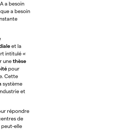
l’IA a besoin
tique a besoin
onstante
e
diale
et la
rt intitulé
«
er une
thèse
oité
pour
e. Cette
n
système
industrie et
pour répondre
centres de
 peut-elle