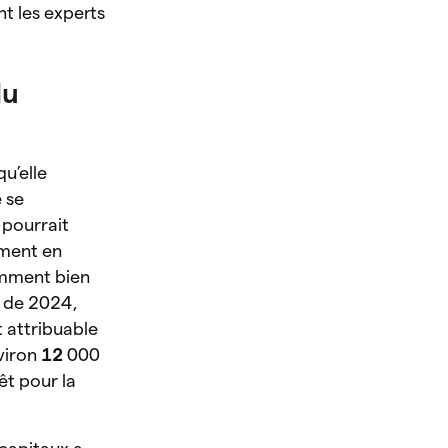
nt les experts
du
u’elle
 se
 pourrait
ment en
emment bien
n de 2024,
 attribuable
viron
12
000
êt pour la