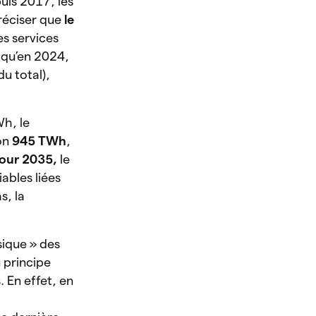
uis 2017, les
préciser que
le
es services
 qu’en 2024,
u total),
Wh, le
on
945 TWh
,
pour 2035,
le
iables liées
s, la
sique » des
u principe
. En effet, en