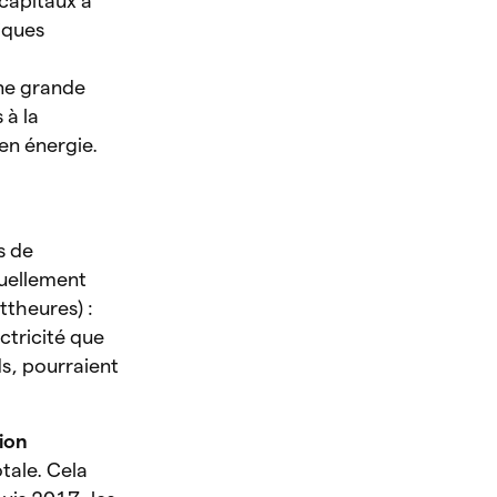
 capitaux a
iques
une grande
 à la
en énergie.
s de
tuellement
ttheures) :
ctricité que
s, pourraient
ion
tale. Cela