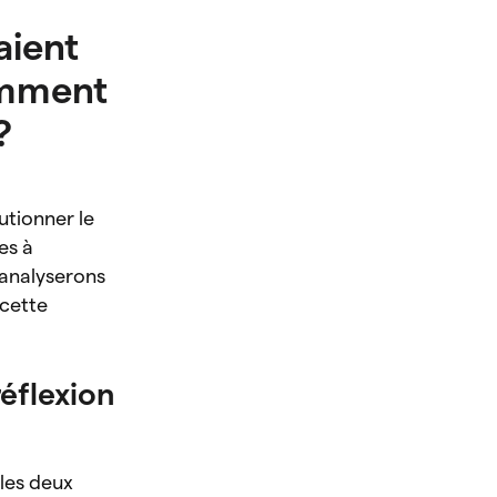
raient
omment
 ?
lutionner le
es à
 analyserons
 cette
réflexion
 les deux