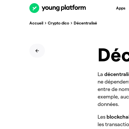
Apps
Accueil
Crypto dico
Décentralisé
Déc
La
décentrali
ne dépendent
entre de nom
exemple, aucu
données.
Les
blockcha
les transacti