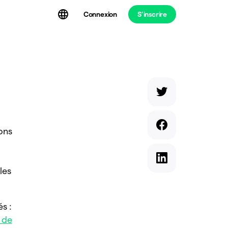
Connexion
S’inscrire
t
ons
les
s :
 de