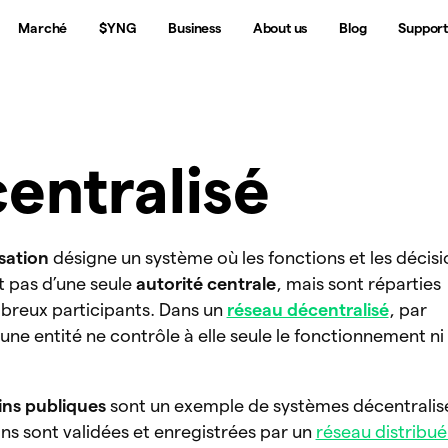
Marché
$YNG
Business
About us
Blog
Suppor
entralisé
sation
désigne un système où les fonctions et les décisi
 pas d’une seule
autorité centrale
, mais sont réparties
breux participants. Dans un
réseau décentralisé
, par
ne entité ne contrôle à elle seule le fonctionnement ni 
ins publiques
sont un exemple de systèmes décentralisé
ons sont validées et enregistrées par un
réseau distribué