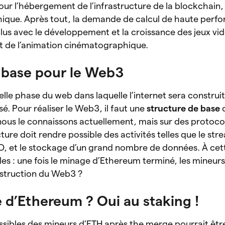
r l’hébergement de l’infrastructure de la blockchain,
hique. Après tout, la demande de calcul de haute perf
us avec le développement et la croissance des jeux vi
le et de l’animation cinématographique.
 base pour le Web3
lle phase du web dans laquelle l’internet sera construit
é. Pour réaliser le Web3, il faut une
structure de base
 nous le connaissons actuellement, mais sur des protoc
ure doit rendre possible des activités telles que le str
3D, et le stockage d’un grand nombre de données. À cette
les : une fois le minage d’Ethereum terminé, les mineurs
nstruction du Web3 ?
 d’Ethereum ? Oui au staking !
ossibles des mineurs d’ETH après the merge pourrait être