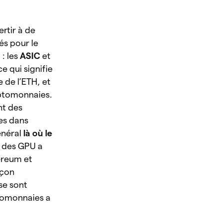
rtir à de
és pour le
: les
ASIC
et
e qui signifie
 de l’ETH, et
ryptomonnaies.
nt des
es dans
général
là où le
 des GPU a
hereum et
açon
se sont
ptomonnaies a