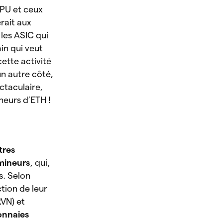
GPU et ceux
rait aux
les ASIC qui
in qui veut
ette activité
un autre côté,
ctaculaire,
neurs d’ETH !
tres
 mineurs
, qui,
s. Selon
ction de leur
RVN) et
onnaies