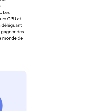
s
t
. Les
eurs GPU et
n déléguant
à gagner des
 le monde de