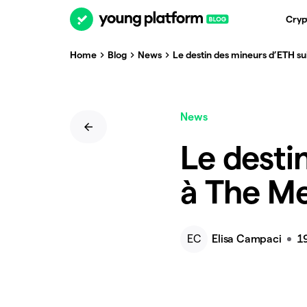
Cryp
Home
Blog
News
Le destin des mineurs d’ETH su
News
Le desti
à The M
EC
Elisa Campaci
19