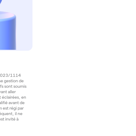
) 2023/1114
une gestion de
ifs sont soumis
ant aller
t éclairées, en
lifié avant de
 est régi par
équent, il ne
st invité à