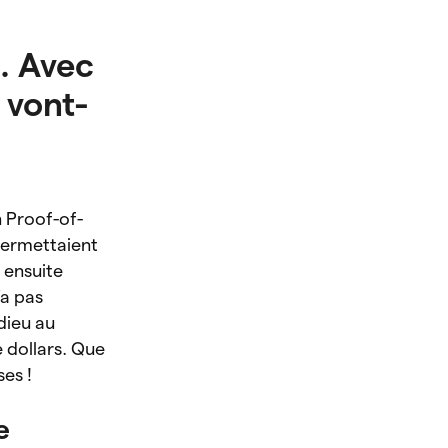
. Avec
 vont-
n Proof-of-
 permettaient
 ensuite
a pas
dieu au
e dollars. Que
es !
e