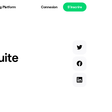
g Platform
Connexion
S’inscrire
uite