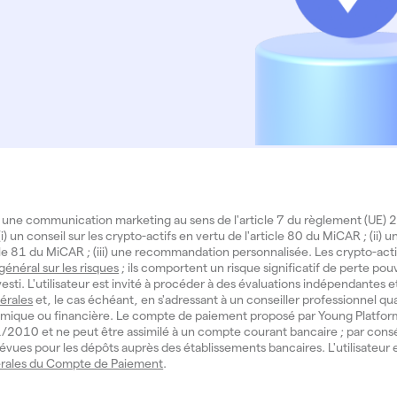
 une communication marketing au sens de l'article 7 du règlement (UE
i) un conseil sur les crypto-actifs en vertu de l'article 80 du MiCAR ; (ii) 
icle 81 du MiCAR ; (iii) une recommandation personnalisée. Les crypto-act
 général sur les risques
; ils comportent un risque significatif de perte pouv
investi. L'utilisateur est invité à procéder à des évaluations indépendantes e
érales
et, le cas échéant, en s'adressant à un conseiller professionnel qua
mique ou financière. Le compte de paiement proposé par Young Platform
° 11/2010 et ne peut être assimilé à un compte courant bancaire ; par cons
évues pour les dépôts auprès des établissements bancaires. L'utilisateur e
rales du Compte de Paiement
.