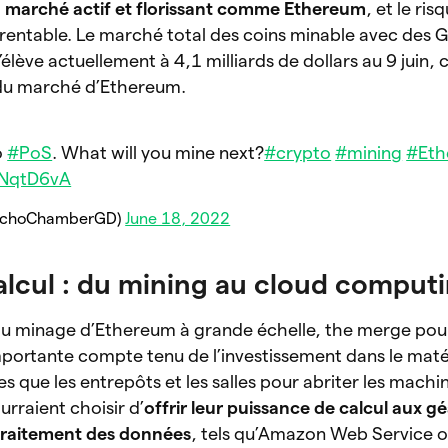
un marché actif et florissant comme Ethereum
, et le ris
 rentable. Le marché total des coins minable avec des 
’élève actuellement à 4,1 milliards de dollars au 9 juin, 
 du marché d’Ethereum.
o
#PoS
. What will you mine next?
#crypto
#mining
#Eth
sNqtD6vA
EchoChamberGD)
June 18, 2022
alcul : du mining au cloud comput
 au minage d’Ethereum à grande échelle, the merge pou
portante compte tenu de l’investissement dans le matéri
lles que les entrepôts et les salles pour abriter les mach
rraient choisir d’
offrir leur puissance de calcul aux g
traitement des données
, tels qu’Amazon Web Service ou