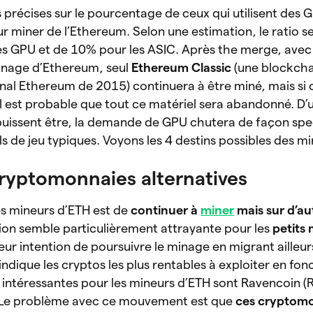
s précises sur le pourcentage de ceux qui utilisent des 
ur miner de l’Ethereum. Selon une estimation, le ratio se
es GPU et de 10% pour les ASIC. Après the merge, avec 
 minage d’Ethereum, seul
Ethereum Classic
(une blockcha
inal Ethereum de 2015) continuera à être miné, mais si c
 il est probable que tout ce matériel sera abandonné. D’
s puissent être, la demande de GPU chutera de façon spe
s de jeu typiques. Voyons les 4 destins possibles des mi
ryptomonnaies alternatives
es mineurs d’ETH est de
continuer à
miner
mais sur d’au
tion semble particulièrement attrayante pour les
petits
leur intention de poursuivre le minage en migrant ailleur
i indique les cryptos les plus rentables à exploiter en fon
us intéressantes pour les mineurs d’ETH sont Ravencoin (
. Le problème avec ce mouvement est que
ces cryptom