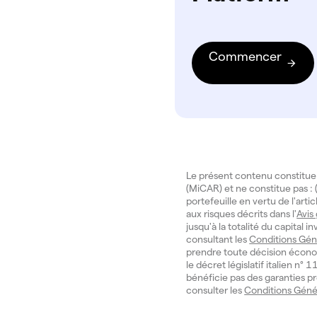
Commencer
Le présent contenu constitue
(MiCAR) et ne constitue pas : (
portefeuille en vertu de l'art
aux risques décrits dans l'
Avis
jusqu'à la totalité du capital 
consultant les
Conditions Gén
prendre toute décision écono
le décret législatif italien n
bénéficie pas des garanties pr
consulter les
Conditions Géné