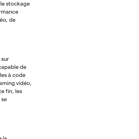
 le stockage
ormance
déo, de
 sur
capable de
oles à code
eaming vidéo,
 fin, les
 se
 la