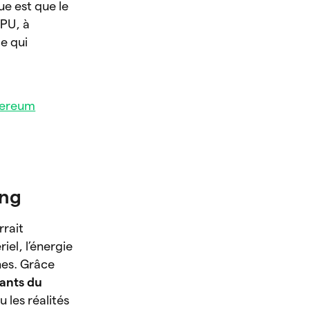
que est que le
GPU, à
ce qui
ereum
ing
rrait
el, l’énergie
ines. Grâce
éants du
 les réalités