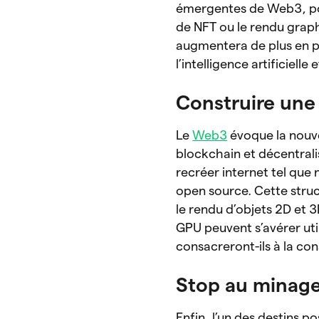
émergentes de Web3, pou
de NFT ou le rendu grap
augmentera de plus en pl
l’intelligence artificiel
Construire une
Le
Web3
évoque la nouve
blockchain et décentralis
recréer internet tel que
open source. Cette struct
le rendu d’objets 2D et 
GPU peuvent s’avérer uti
consacreront-ils à la co
Stop au minage
Enfin, l’un des destins p