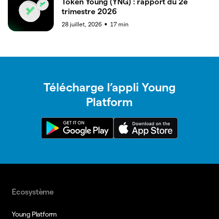
Token Young (YNG) : rapport du 2e
trimestre 2026
28 juillet, 2026
17
min
●
Télécharge l’appli Young
Platform
Ecosystème
Young Platform