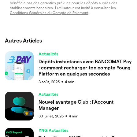
bénéficie pas des garanties prévues pour les dépôts auprès des
établissements bancaires. L'utilisateur est invité à consulter les
Conditions Générales du Compte de Paiement
.
Autres Articles
Actualités
Dépôts instantanés avec BANCOMAT Pay
: comment recharger ton compte Young
Platform en quelques secondes
3 août, 2026
4
min
●
Actualités
Nouvel avantage Club : l’Account
Manager
30 juillet, 2026
4
min
●
YNG Actualités