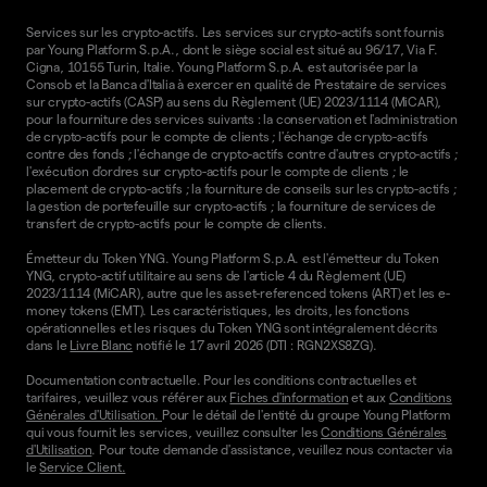
Services sur les crypto-actifs. Les services sur crypto-actifs sont fournis
par Young Platform S.p.A., dont le siège social est situé au 96/17, Via F.
Cigna, 10155 Turin, Italie. Young Platform S.p.A. est autorisée par la
Consob et la Banca d'Italia à exercer en qualité de Prestataire de services
sur crypto-actifs (CASP) au sens du Règlement (UE) 2023/1114 (MiCAR),
pour la fourniture des services suivants : la conservation et l'administration
de crypto-actifs pour le compte de clients ; l'échange de crypto-actifs
contre des fonds ; l'échange de crypto-actifs contre d'autres crypto-actifs ;
l'exécution d'ordres sur crypto-actifs pour le compte de clients ; le
placement de crypto-actifs ; la fourniture de conseils sur les crypto-actifs ;
la gestion de portefeuille sur crypto-actifs ; la fourniture de services de
transfert de crypto-actifs pour le compte de clients.
Émetteur du Token YNG. Young Platform S.p.A. est l'émetteur du Token
YNG, crypto-actif utilitaire au sens de l'article 4 du Règlement (UE)
2023/1114 (MiCAR), autre que les asset-referenced tokens (ART) et les e-
money tokens (EMT). Les caractéristiques, les droits, les fonctions
opérationnelles et les risques du Token YNG sont intégralement décrits
dans le
Livre Blanc
notifié le 17 avril 2026 (DTI : RGN2XS8ZG).
Documentation contractuelle. Pour les conditions contractuelles et
tarifaires, veuillez vous référer aux
Fiches d'information
et aux
Conditions
Générales d'Utilisation.
Pour le détail de l'entité du groupe Young Platform
qui vous fournit les services, veuillez consulter les
Conditions Générales
d'Utilisation
. Pour toute demande d'assistance, veuillez nous contacter via
le
Service Client.