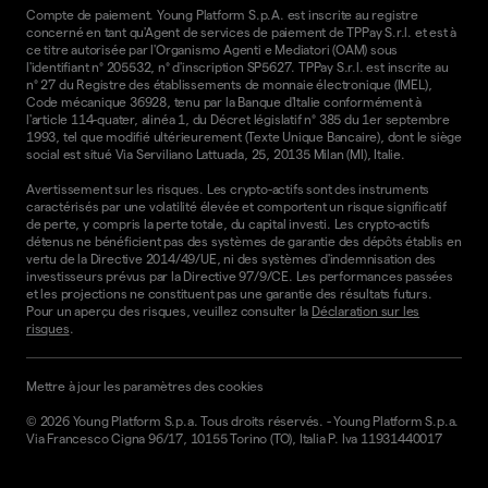
Compte de paiement. Young Platform S.p.A. est inscrite au registre
concerné en tant qu'Agent de services de paiement de TPPay S.r.l. et est à
ce titre autorisée par l'Organismo Agenti e Mediatori (OAM) sous
l'identifiant n° 205532, n° d'inscription SP5627. TPPay S.r.l. est inscrite au
n° 27 du Registre des établissements de monnaie électronique (IMEL),
Code mécanique 36928, tenu par la Banque d'Italie conformément à
l'article 114-quater, alinéa 1, du Décret législatif n° 385 du 1er septembre
1993, tel que modifié ultérieurement (Texte Unique Bancaire), dont le siège
social est situé Via Serviliano Lattuada, 25, 20135 Milan (MI), Italie.
Avertissement sur les risques. Les crypto-actifs sont des instruments
caractérisés par une volatilité élevée et comportent un risque significatif
de perte, y compris la perte totale, du capital investi. Les crypto-actifs
détenus ne bénéficient pas des systèmes de garantie des dépôts établis en
vertu de la Directive 2014/49/UE, ni des systèmes d'indemnisation des
investisseurs prévus par la Directive 97/9/CE. Les performances passées
et les projections ne constituent pas une garantie des résultats futurs.
Pour un aperçu des risques, veuillez consulter la
Déclaration sur les
risques
.
Mettre à jour les paramètres des cookies
©
2026
Young Platform S.p.a. Tous droits réservés.
-
Young Platform S.p.a.
Via Francesco Cigna 96/17, 10155 Torino (TO), Italia P. Iva 11931440017