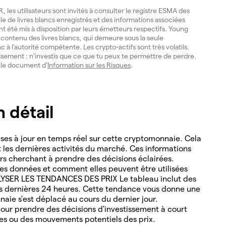
les utilisateurs sont invités à consulter le registre ESMA des
lle de livres blancs enregistrés et des informations associées
ont été mis à disposition par leurs émetteurs respectifs. Young
du contenu des livres blancs, qui demeure sous la seule
nc à l’autorité compétente. Les crypto-actifs sont très volatils.
issement : n’investis que ce que tu peux te permettre de perdre.
e le document d’
Information sur les Risques
.
 détail
es à jour en temps réel sur cette cryptomonnaie. Cela
nt les dernières activités du marché. Ces informations
ders cherchant à prendre des décisions éclairées.
s données et comment elles peuvent être utilisées
ALYSER LES TENDANCES DES PRIX Le tableau inclut des
es dernières 24 heures. Cette tendance vous donne une
naie s'est déplacé au cours du dernier jour.
ur prendre des décisions d'investissement à court
les ou des mouvements potentiels des prix.