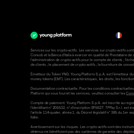
fr
Services sur les crypto-actifs. Les services sur crypto-actifs sont
Consob et la Banca d'Italia à exercer en qualité de Prestataire d
l'administration de crypto-actifs pour le compte de clients ; l'éch
de clients ; le placement de crypto-actifs ; la fourniture de consei
Émetteur du Token YNG. Young Platform S.p.A. est l'émetteur du T
money tokens (EMT). Les caractéristiques, les droits, les foncti
Documentation contractuelle. Pour les conditions contractuelles e
Platform qui vous fournit les services, veuillez consulter les
Condi
Compte de paiement. Young Platform S.p.A. est inscrite au regist
l'identifiant n° 205532, n° d'inscription SP5627. TPPay S.r.l. e
l'article 114-quater, alinéa 1, du Décret législatif n° 385 du 1er 
Italie.
Avertissement sur les risques. Les crypto-actifs sont des instrumen
détenus ne bénéficient pas des systèmes de garantie des dépôts 