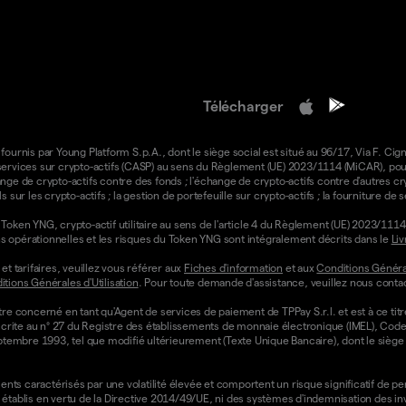
Télécharger
 fournis par Young Platform S.p.A., dont le siège social est situé au 96/17, Via F. Cign
e services sur crypto-actifs (CASP) au sens du Règlement (UE) 2023/1114 (MiCAR), pour 
ange de crypto-actifs contre des fonds ; l'échange de crypto-actifs contre d'autres cr
ls sur les crypto-actifs ; la gestion de portefeuille sur crypto-actifs ; la fourniture d
oken YNG, crypto-actif utilitaire au sens de l'article 4 du Règlement (UE) 2023/1114 
ons opérationnelles et les risques du Token YNG sont intégralement décrits dans le
Liv
t tarifaires, veuillez vous référer aux
Fiches d'information
et aux
Conditions Général
tions Générales d'Utilisation
. Pour toute demande d'assistance, veuillez nous contac
re concerné en tant qu'Agent de services de paiement de TPPay S.r.l. et est à ce tit
st inscrite au n° 27 du Registre des établissements de monnaie électronique (IMEL), C
septembre 1993, tel que modifié ultérieurement (Texte Unique Bancaire), dont le siège s
ts caractérisés par une volatilité élevée et comportent un risque significatif de perte
établis en vertu de la Directive 2014/49/UE, ni des systèmes d'indemnisation des i