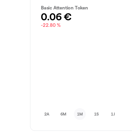
Basic Attention Token
0.06
€
-22.80 %
2A
6M
1M
1S
1J