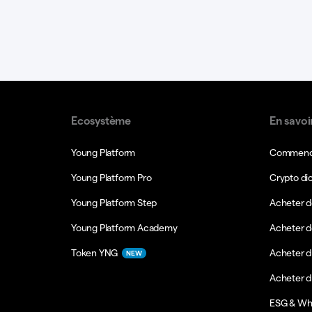
Ecosystème
En savoi
Young Platform
Commence
Young Platform Pro
Crypto di
Young Platform Step
Acheter d
Young Platform Academy
Acheter d
Token YNG
Acheter d
NEW
Acheter 
ESG & Wh