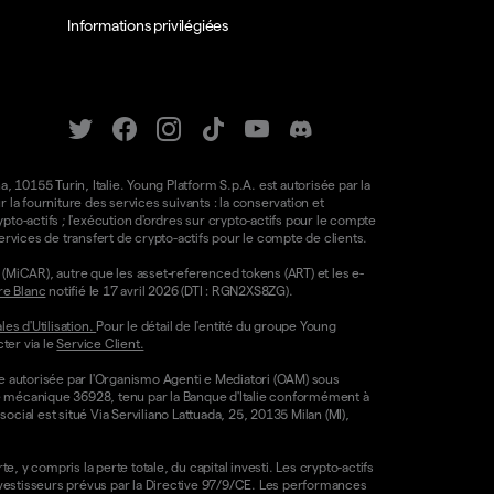
Informations privilégiées
a, 10155 Turin, Italie. Young Platform S.p.A. est autorisée par la
la fourniture des services suivants : la conservation et
ypto-actifs ; l'exécution d'ordres sur crypto-actifs pour le compte
e services de transfert de crypto-actifs pour le compte de clients.
(MiCAR), autre que les asset-referenced tokens (ART) et les e-
re Blanc
notifié le 17 avril 2026 (DTI : RGN2XS8ZG).
es d'Utilisation.
Pour le détail de l'entité du groupe Young
ter via le
Service Client.
re autorisée par l'Organismo Agenti e Mediatori (OAM) sous
ode mécanique 36928, tenu par la Banque d'Italie conformément à
ocial est situé Via Serviliano Lattuada, 25, 20135 Milan (MI),
, y compris la perte totale, du capital investi. Les crypto-actifs
nvestisseurs prévus par la Directive 97/9/CE. Les performances