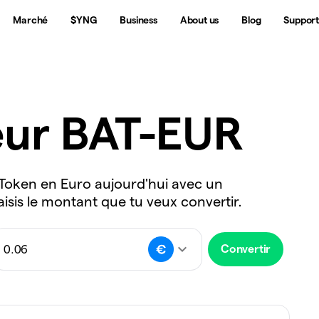
Marché
$YNG
Business
About us
Blog
Suppor
eur BAT-EUR
n Token en Euro aujourd'hui avec un
aisis le montant que tu veux convertir.
Convertir