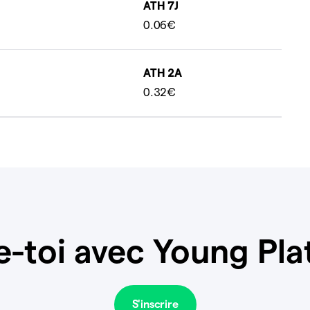
ATH 7J
0.06€
ATH 2A
0.32€
e-toi avec Young Pla
S'inscrire