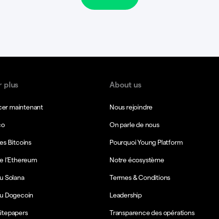
r plus
About us
r maintenant
Nous rejoindre
co
On parle de nous
es Bitcoins
Pourquoi Young Platform
e l’Ethereum
Notre écosystème
u Solana
Termes & Conditions
du Dogecoin
Leadership
itepapers
Transparence des opérations