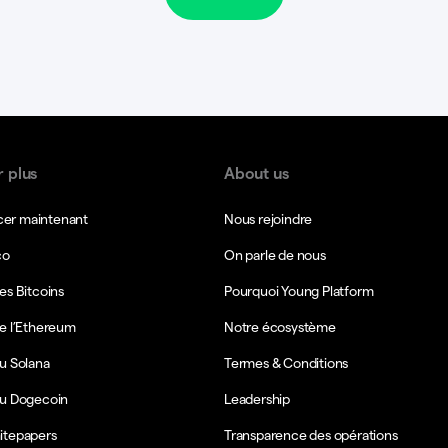
r plus
About us
r maintenant
Nous rejoindre
co
On parle de nous
es Bitcoins
Pourquoi Young Platform
e l’Ethereum
Notre écosystème
u Solana
Termes & Conditions
du Dogecoin
Leadership
itepapers
Transparence des opérations