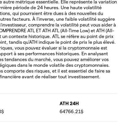
 autre métrique essentielle. Elle représente la variation
rnière période de 24 heures. Une haute volatilité
tions, qui pourraient être dues à des nouvelles du
tres facteurs. À l'inverse, une faible volatilité suggère
u'investisseur, comprendre la volatilité peut vous aider à
COMPRENDRE ATL ET ATH ATL (All-Time Low) et ATH (All-
un contexte historique. ATL se réfère au point de prix
nt, tandis qu'ATH indique le point de prix le plus élevé.
oriques, vous pouvez évaluer si la cryptomonnaie est
pport à ses performances historiques. En analysant
es tendances du marché, vous pouvez améliorer vos
tégiques dans le monde volatile des cryptomonnaies.
 comporte des risques, et il est essentiel de faire sa
financière avant de réaliser tout investissement.
ATH 24H
3$
64766.21$