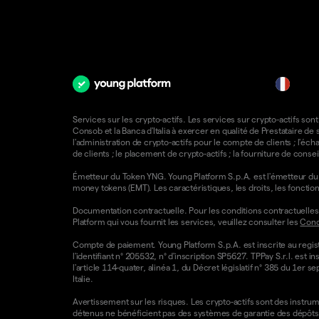
fr
Services sur les crypto-actifs. Les services sur crypto-actifs sont
Consob et la Banca d'Italia à exercer en qualité de Prestataire d
l'administration de crypto-actifs pour le compte de clients ; l'éch
de clients ; le placement de crypto-actifs ; la fourniture de consei
Émetteur du Token YNG. Young Platform S.p.A. est l'émetteur du T
money tokens (EMT). Les caractéristiques, les droits, les foncti
Documentation contractuelle. Pour les conditions contractuelles e
Platform qui vous fournit les services, veuillez consulter les
Condi
Compte de paiement. Young Platform S.p.A. est inscrite au regist
l'identifiant n° 205532, n° d'inscription SP5627. TPPay S.r.l. e
l'article 114-quater, alinéa 1, du Décret législatif n° 385 du 1er 
Italie.
Avertissement sur les risques. Les crypto-actifs sont des instrumen
détenus ne bénéficient pas des systèmes de garantie des dépôts 