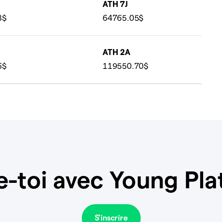
ATH 7J
8$
64765.05$
ATH 2A
6$
119550.70$
e-toi avec Young Pla
S'inscrire