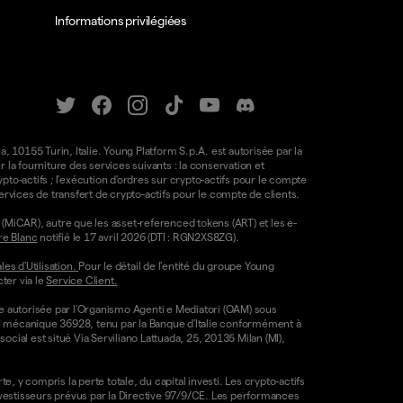
Informations privilégiées
a, 10155 Turin, Italie. Young Platform S.p.A. est autorisée par la
la fourniture des services suivants : la conservation et
ypto-actifs ; l'exécution d'ordres sur crypto-actifs pour le compte
e services de transfert de crypto-actifs pour le compte de clients.
(MiCAR), autre que les asset-referenced tokens (ART) et les e-
re Blanc
notifié le 17 avril 2026 (DTI : RGN2XS8ZG).
es d'Utilisation.
Pour le détail de l'entité du groupe Young
ter via le
Service Client.
re autorisée par l'Organismo Agenti e Mediatori (OAM) sous
ode mécanique 36928, tenu par la Banque d'Italie conformément à
ocial est situé Via Serviliano Lattuada, 25, 20135 Milan (MI),
, y compris la perte totale, du capital investi. Les crypto-actifs
nvestisseurs prévus par la Directive 97/9/CE. Les performances