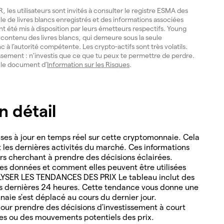
les utilisateurs sont invités à consulter le registre ESMA des
lle de livres blancs enregistrés et des informations associées
ont été mis à disposition par leurs émetteurs respectifs. Young
du contenu des livres blancs, qui demeure sous la seule
nc à l’autorité compétente. Les crypto-actifs sont très volatils.
issement : n’investis que ce que tu peux te permettre de perdre.
e le document d’
Information sur les Risques
.
 détail
es à jour en temps réel sur cette cryptomonnaie. Cela
nt les dernières activités du marché. Ces informations
ders cherchant à prendre des décisions éclairées.
s données et comment elles peuvent être utilisées
ALYSER LES TENDANCES DES PRIX Le tableau inclut des
es dernières 24 heures. Cette tendance vous donne une
naie s'est déplacé au cours du dernier jour.
ur prendre des décisions d'investissement à court
les ou des mouvements potentiels des prix.