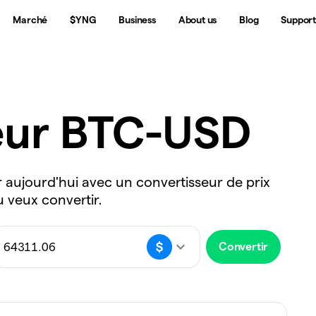
Marché
$YNG
Business
About us
Blog
Suppor
eur BTC-USD
ar aujourd'hui avec un convertisseur de prix
u veux convertir.
Convertir