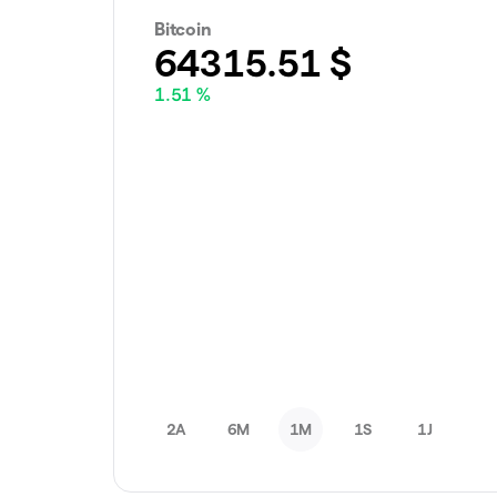
Bitcoin
64315.51
$
1.51 %
2A
6M
1M
1S
1J