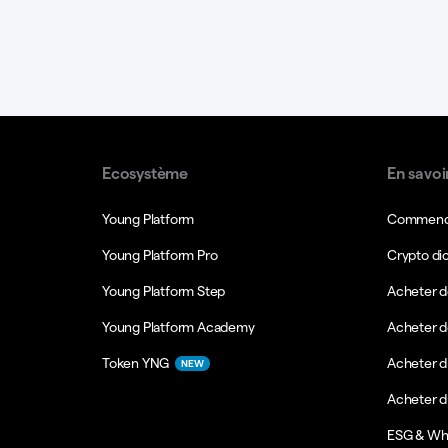
Ecosystème
En savoi
Young Platform
Commence
Young Platform Pro
Crypto di
Young Platform Step
Acheter d
Young Platform Academy
Acheter d
Token YNG
Acheter d
NEW
Acheter 
ESG & Wh