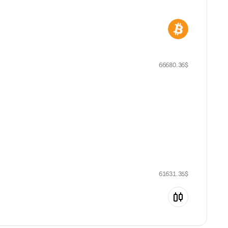
66680.36
$
61631.35
$