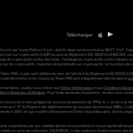
Télécharger
 fournis par Young Platform S.p.A., dont le siège social est situé au 96/17, Via F. Cign
e services sur crypto-actifs (CASP) au sens du Règlement (UE) 2023/1114 (MiCAR), pour 
ange de crypto-actifs contre des fonds ; l'échange de crypto-actifs contre d'autres cr
ls sur les crypto-actifs ; la gestion de portefeuille sur crypto-actifs ; la fourniture d
oken YNG, crypto-actif utilitaire au sens de l'article 4 du Règlement (UE) 2023/1114 
ons opérationnelles et les risques du Token YNG sont intégralement décrits dans le
Liv
t tarifaires, veuillez vous référer aux
Fiches d'information
et aux
Conditions Général
tions Générales d'Utilisation
. Pour toute demande d'assistance, veuillez nous contac
re concerné en tant qu'Agent de services de paiement de TPPay S.r.l. et est à ce tit
st inscrite au n° 27 du Registre des établissements de monnaie électronique (IMEL), C
septembre 1993, tel que modifié ultérieurement (Texte Unique Bancaire), dont le siège s
ts caractérisés par une volatilité élevée et comportent un risque significatif de perte
établis en vertu de la Directive 2014/49/UE, ni des systèmes d'indemnisation des i