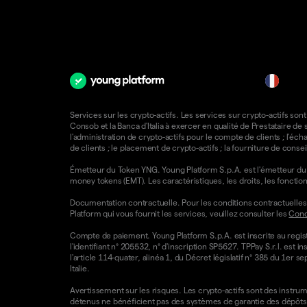
fr
Services sur les crypto-actifs. Les services sur crypto-actifs sont
Consob et la Banca d'Italia à exercer en qualité de Prestataire d
l'administration de crypto-actifs pour le compte de clients ; l'éch
de clients ; le placement de crypto-actifs ; la fourniture de consei
Émetteur du Token YNG. Young Platform S.p.A. est l'émetteur du T
money tokens (EMT). Les caractéristiques, les droits, les foncti
Documentation contractuelle. Pour les conditions contractuelles e
Platform qui vous fournit les services, veuillez consulter les
Condi
Compte de paiement. Young Platform S.p.A. est inscrite au regist
l'identifiant n° 205532, n° d'inscription SP5627. TPPay S.r.l. e
l'article 114-quater, alinéa 1, du Décret législatif n° 385 du 1er 
Italie.
Avertissement sur les risques. Les crypto-actifs sont des instrumen
détenus ne bénéficient pas des systèmes de garantie des dépôts 