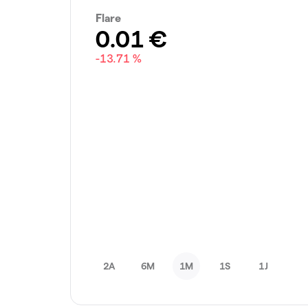
Flare
0.01
€
-13.71 %
2A
6M
1M
1S
1J