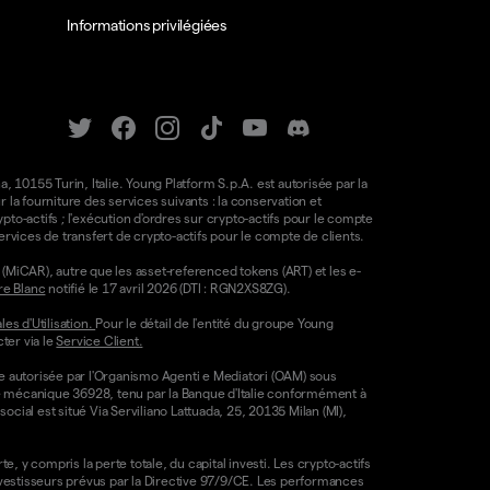
Informations privilégiées
a, 10155 Turin, Italie. Young Platform S.p.A. est autorisée par la
la fourniture des services suivants : la conservation et
ypto-actifs ; l'exécution d'ordres sur crypto-actifs pour le compte
e services de transfert de crypto-actifs pour le compte de clients.
(MiCAR), autre que les asset-referenced tokens (ART) et les e-
re Blanc
notifié le 17 avril 2026 (DTI : RGN2XS8ZG).
es d'Utilisation.
Pour le détail de l'entité du groupe Young
ter via le
Service Client.
re autorisée par l'Organismo Agenti e Mediatori (OAM) sous
ode mécanique 36928, tenu par la Banque d'Italie conformément à
ocial est situé Via Serviliano Lattuada, 25, 20135 Milan (MI),
, y compris la perte totale, du capital investi. Les crypto-actifs
nvestisseurs prévus par la Directive 97/9/CE. Les performances