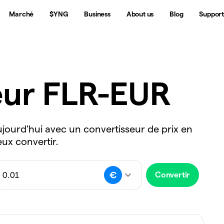
Marché
$YNG
Business
About us
Blog
Suppor
eur FLR-EUR
ujourd'hui avec un convertisseur de prix en
eux convertir.
Convertir