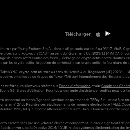
Télécharger
 fournis par Young Platform S.p.A., dont le siège social est situé au 96/17, Via F. Cign
e services sur crypto-actifs (CASP) au sens du Règlement (UE) 2023/1114 (MiCAR), pour 
ange de crypto-actifs contre des fonds ; l'échange de crypto-actifs contre d'autres cr
ls sur les crypto-actifs ; la gestion de portefeuille sur crypto-actifs ; la fourniture d
oken YNG, crypto-actif utilitaire au sens de l'article 4 du Règlement (UE) 2023/1114 
ons opérationnelles et les risques du Token YNG sont intégralement décrits dans le
Liv
t tarifaires, veuillez vous référer aux
Fiches d'information
et aux
Conditions Général
tions Générales d'Utilisation
. Pour toute demande d'assistance, veuillez nous contac
re concerné en tant qu'Agent de services de paiement de TPPay S.r.l. et est à ce tit
st inscrite au n° 27 du Registre des établissements de monnaie électronique (IMEL), C
septembre 1993, tel que modifié ultérieurement (Texte Unique Bancaire), dont le siège s
ts caractérisés par une volatilité élevée et comportent un risque significatif de perte
établis en vertu de la Directive 2014/49/UE, ni des systèmes d'indemnisation des i