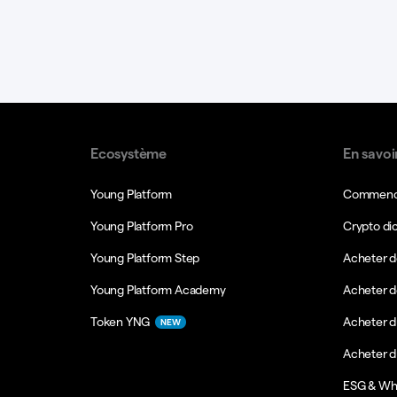
Ecosystème
En savoi
Young Platform
Commence
Young Platform Pro
Crypto di
Young Platform Step
Acheter d
Young Platform Academy
Acheter d
Token YNG
Acheter d
NEW
Acheter 
ESG & Wh