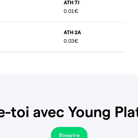
ATH 7J
0.01€
ATH 2A
0.03€
e-toi avec Young Pla
S'inscrire