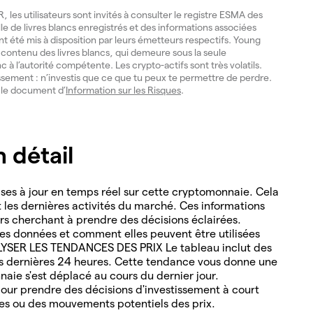
les utilisateurs sont invités à consulter le registre ESMA des
lle de livres blancs enregistrés et des informations associées
ont été mis à disposition par leurs émetteurs respectifs. Young
du contenu des livres blancs, qui demeure sous la seule
nc à l’autorité compétente. Les crypto-actifs sont très volatils.
issement : n’investis que ce que tu peux te permettre de perdre.
e le document d’
Information sur les Risques
.
 détail
es à jour en temps réel sur cette cryptomonnaie. Cela
nt les dernières activités du marché. Ces informations
ders cherchant à prendre des décisions éclairées.
s données et comment elles peuvent être utilisées
ALYSER LES TENDANCES DES PRIX Le tableau inclut des
es dernières 24 heures. Cette tendance vous donne une
naie s'est déplacé au cours du dernier jour.
ur prendre des décisions d'investissement à court
les ou des mouvements potentiels des prix.