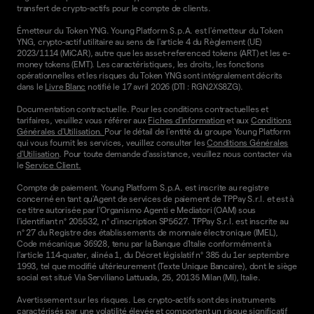
transfert de crypto-actifs pour le compte de clients.
Émetteur du Token YNG. Young Platform S.p.A. est l'émetteur du Token
YNG, crypto-actif utilitaire au sens de l'article 4 du Règlement (UE)
2023/1114 (MiCAR), autre que les asset-referenced tokens (ART) et les e-
money tokens (EMT). Les caractéristiques, les droits, les fonctions
opérationnelles et les risques du Token YNG sont intégralement décrits
dans le
Livre Blanc
notifié le 17 avril 2026 (DTI : RGN2XS8ZG).
Documentation contractuelle. Pour les conditions contractuelles et
tarifaires, veuillez vous référer aux
Fiches d'information
et aux
Conditions
Générales d'Utilisation.
Pour le détail de l'entité du groupe Young Platform
qui vous fournit les services, veuillez consulter les
Conditions Générales
d'Utilisation
. Pour toute demande d'assistance, veuillez nous contacter via
le
Service Client.
Compte de paiement. Young Platform S.p.A. est inscrite au registre
concerné en tant qu'Agent de services de paiement de TPPay S.r.l. et est à
ce titre autorisée par l'Organismo Agenti e Mediatori (OAM) sous
l'identifiant n° 205532, n° d'inscription SP5627. TPPay S.r.l. est inscrite au
n° 27 du Registre des établissements de monnaie électronique (IMEL),
Code mécanique 36928, tenu par la Banque d'Italie conformément à
l'article 114-quater, alinéa 1, du Décret législatif n° 385 du 1er septembre
1993, tel que modifié ultérieurement (Texte Unique Bancaire), dont le siège
social est situé Via Serviliano Lattuada, 25, 20135 Milan (MI), Italie.
Avertissement sur les risques. Les crypto-actifs sont des instruments
caractérisés par une volatilité élevée et comportent un risque significatif