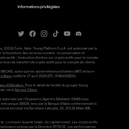
Informations privilégiées
a, 10155 Turin, Italie. Young Platform S.p.A. est autorisée par la
la fourniture des services suivants : la conservation et
ypto-actifs ; l'exécution d'ordres sur crypto-actifs pour le compte
e services de transfert de crypto-actifs pour le compte de clients.
(MiCAR), autre que les asset-referenced tokens (ART) et les e-
re Blanc
notifié le 17 avril 2026 (DTI : RGN2XS8ZG).
es d'Utilisation.
Pour le détail de l'entité du groupe Young
ter via le
Service Client.
re autorisée par l'Organismo Agenti e Mediatori (OAM) sous
ode mécanique 36928, tenu par la Banque d'Italie conformément à
ocial est situé Via Serviliano Lattuada, 25, 20135 Milan (MI),
, y compris la perte totale, du capital investi. Les crypto-actifs
nvestisseurs prévus par la Directive 97/9/CE. Les performances