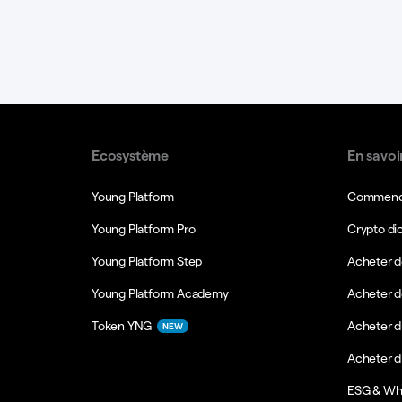
Ecosystème
En savoi
Young Platform
Commence
Young Platform Pro
Crypto di
Young Platform Step
Acheter d
Young Platform Academy
Acheter d
Token YNG
Acheter d
NEW
Acheter 
ESG & Wh