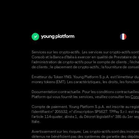
fr
Services sur les crypto-actifs. Les services sur crypto-actifs sont
Consob et la Banca d'Italia à exercer en qualité de Prestataire d
l'administration de crypto-actifs pour le compte de clients ; l'éch
de clients ; le placement de crypto-actifs ; la fourniture de consei
Émetteur du Token YNG. Young Platform S.p.A. est l'émetteur du T
money tokens (EMT). Les caractéristiques, les droits, les foncti
Documentation contractuelle. Pour les conditions contractuelles e
Platform qui vous fournit les services, veuillez consulter les
Condi
Compte de paiement. Young Platform S.p.A. est inscrite au regist
l'identifiant n° 205532, n° d'inscription SP5627. TPPay S.r.l. e
l'article 114-quater, alinéa 1, du Décret législatif n° 385 du 1er 
Italie.
Avertissement sur les risques. Les crypto-actifs sont des instrumen
détenus ne bénéficient pas des systèmes de garantie des dépôts 