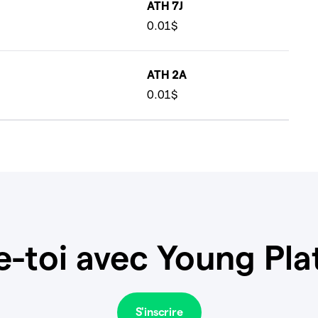
ATH 7J
0.01$
ATH 2A
0.01$
e-toi avec Young Pla
S'inscrire