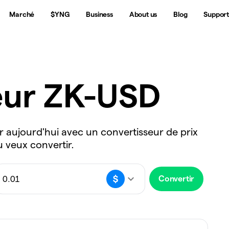
Marché
$YNG
Business
About us
Blog
Suppor
eur ZK-USD
r aujourd'hui avec un convertisseur de prix
u veux convertir.
Convertir