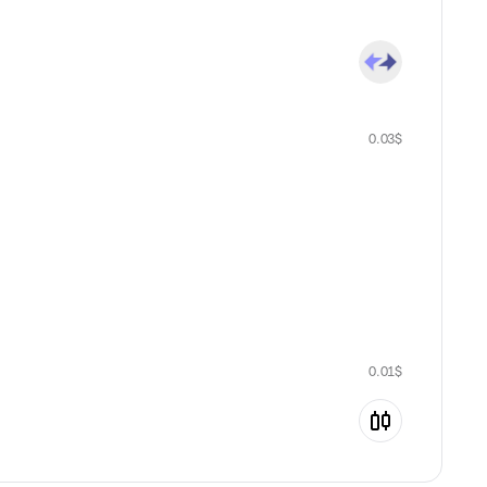
0.03
$
0.01
$