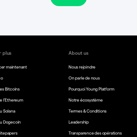
r plus
About us
r maintenant
Nous rejoindre
co
On parle de nous
es Bitcoins
Pourquoi Young Platform
e l’Ethereum
Notre écosystème
u Solana
Termes & Conditions
du Dogecoin
Leadership
itepapers
Transparence des opérations