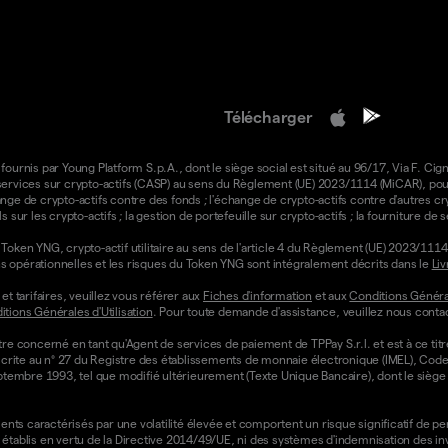
Télécharger
 fournis par Young Platform S.p.A., dont le siège social est situé au 96/17, Via F. Cign
e services sur crypto-actifs (CASP) au sens du Règlement (UE) 2023/1114 (MiCAR), pour 
ange de crypto-actifs contre des fonds ; l'échange de crypto-actifs contre d'autres cr
ls sur les crypto-actifs ; la gestion de portefeuille sur crypto-actifs ; la fourniture d
oken YNG, crypto-actif utilitaire au sens de l'article 4 du Règlement (UE) 2023/1114 
ons opérationnelles et les risques du Token YNG sont intégralement décrits dans le
Liv
t tarifaires, veuillez vous référer aux
Fiches d'information
et aux
Conditions Général
tions Générales d'Utilisation
. Pour toute demande d'assistance, veuillez nous contac
re concerné en tant qu'Agent de services de paiement de TPPay S.r.l. et est à ce tit
st inscrite au n° 27 du Registre des établissements de monnaie électronique (IMEL), C
septembre 1993, tel que modifié ultérieurement (Texte Unique Bancaire), dont le siège s
ts caractérisés par une volatilité élevée et comportent un risque significatif de perte
établis en vertu de la Directive 2014/49/UE, ni des systèmes d'indemnisation des i