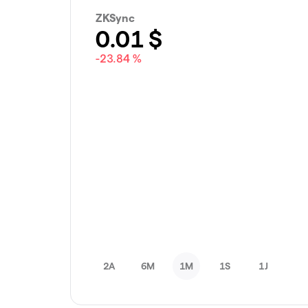
ZKSync
0.01
$
-23.84 %
2A
6M
1M
1S
1J