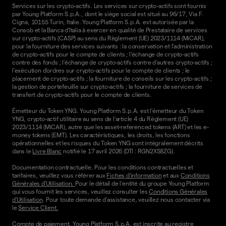
Services sur les crypto-actifs. Les services sur crypto-actifs sont fournis
par Young Platform S.p.A., dont le siège social est situé au 96/17, Via F.
Cigna, 10155 Turin, Italie. Young Platform S.p.A. est autorisée par la
Consob et la Banca d'Italia à exercer en qualité de Prestataire de services
sur crypto-actifs (CASP) au sens du Règlement (UE) 2023/1114 (MiCAR),
pour la fourniture des services suivants : la conservation et l'administration
de crypto-actifs pour le compte de clients ; l'échange de crypto-actifs
contre des fonds ; l'échange de crypto-actifs contre d'autres crypto-actifs ;
l'exécution d'ordres sur crypto-actifs pour le compte de clients ; le
placement de crypto-actifs ; la fourniture de conseils sur les crypto-actifs ;
la gestion de portefeuille sur crypto-actifs ; la fourniture de services de
transfert de crypto-actifs pour le compte de clients.
Émetteur du Token YNG. Young Platform S.p.A. est l'émetteur du Token
YNG, crypto-actif utilitaire au sens de l'article 4 du Règlement (UE)
2023/1114 (MiCAR), autre que les asset-referenced tokens (ART) et les e-
money tokens (EMT). Les caractéristiques, les droits, les fonctions
opérationnelles et les risques du Token YNG sont intégralement décrits
dans le
Livre Blanc
notifié le 17 avril 2026 (DTI : RGN2XS8ZG).
Documentation contractuelle. Pour les conditions contractuelles et
tarifaires, veuillez vous référer aux
Fiches d'information
et aux
Conditions
Générales d'Utilisation.
Pour le détail de l'entité du groupe Young Platform
qui vous fournit les services, veuillez consulter les
Conditions Générales
d'Utilisation
. Pour toute demande d'assistance, veuillez nous contacter via
le
Service Client.
Compte de paiement. Young Platform S.p.A. est inscrite au registre