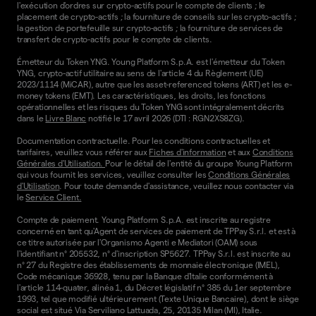
l'exécution d'ordres sur crypto-actifs pour le compte de clients ; le
placement de crypto-actifs ; la fourniture de conseils sur les crypto-actifs ;
la gestion de portefeuille sur crypto-actifs ; la fourniture de services de
transfert de crypto-actifs pour le compte de clients.
Émetteur du Token YNG. Young Platform S.p.A. est l'émetteur du Token
YNG, crypto-actif utilitaire au sens de l'article 4 du Règlement (UE)
2023/1114 (MiCAR), autre que les asset-referenced tokens (ART) et les e-
money tokens (EMT). Les caractéristiques, les droits, les fonctions
opérationnelles et les risques du Token YNG sont intégralement décrits
dans le
Livre Blanc
notifié le 17 avril 2026 (DTI : RGN2XS8ZG).
Documentation contractuelle. Pour les conditions contractuelles et
tarifaires, veuillez vous référer aux
Fiches d'information
et aux
Conditions
Générales d'Utilisation.
Pour le détail de l'entité du groupe Young Platform
qui vous fournit les services, veuillez consulter les
Conditions Générales
d'Utilisation
. Pour toute demande d'assistance, veuillez nous contacter via
le
Service Client.
Compte de paiement. Young Platform S.p.A. est inscrite au registre
concerné en tant qu'Agent de services de paiement de TPPay S.r.l. et est à
ce titre autorisée par l'Organismo Agenti e Mediatori (OAM) sous
l'identifiant n° 205532, n° d'inscription SP5627. TPPay S.r.l. est inscrite au
n° 27 du Registre des établissements de monnaie électronique (IMEL),
Code mécanique 36928, tenu par la Banque d'Italie conformément à
l'article 114-quater, alinéa 1, du Décret législatif n° 385 du 1er septembre
1993, tel que modifié ultérieurement (Texte Unique Bancaire), dont le siège
social est situé Via Serviliano Lattuada, 25, 20135 Milan (MI), Italie.