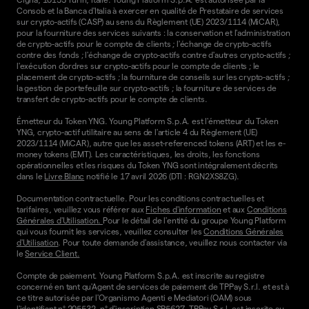
Consob et la Banca d'Italia à exercer en qualité de Prestataire de services
sur crypto-actifs (CASP) au sens du Règlement (UE) 2023/1114 (MiCAR),
pour la fourniture des services suivants : la conservation et l'administration
de crypto-actifs pour le compte de clients ; l'échange de crypto-actifs
contre des fonds ; l'échange de crypto-actifs contre d'autres crypto-actifs ;
l'exécution d'ordres sur crypto-actifs pour le compte de clients ; le
placement de crypto-actifs ; la fourniture de conseils sur les crypto-actifs ;
la gestion de portefeuille sur crypto-actifs ; la fourniture de services de
transfert de crypto-actifs pour le compte de clients.
Émetteur du Token YNG. Young Platform S.p.A. est l'émetteur du Token
YNG, crypto-actif utilitaire au sens de l'article 4 du Règlement (UE)
2023/1114 (MiCAR), autre que les asset-referenced tokens (ART) et les e-
money tokens (EMT). Les caractéristiques, les droits, les fonctions
opérationnelles et les risques du Token YNG sont intégralement décrits
dans le
Livre Blanc
notifié le 17 avril 2026 (DTI : RGN2XS8ZG).
Documentation contractuelle. Pour les conditions contractuelles et
tarifaires, veuillez vous référer aux
Fiches d'information
et aux
Conditions
Générales d'Utilisation.
Pour le détail de l'entité du groupe Young Platform
qui vous fournit les services, veuillez consulter les
Conditions Générales
d'Utilisation
. Pour toute demande d'assistance, veuillez nous contacter via
le
Service Client.
Compte de paiement. Young Platform S.p.A. est inscrite au registre
concerné en tant qu'Agent de services de paiement de TPPay S.r.l. et est à
ce titre autorisée par l'Organismo Agenti e Mediatori (OAM) sous
l'identifiant n° 205532, n° d'inscription SP5627. TPPay S.r.l. est inscrite au